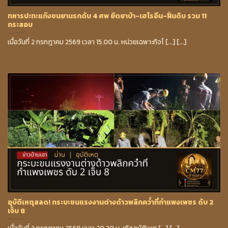
ทหารปะทะแก๊งขนยานรกดับ 4 ศพ ยึดยาบ้า-เฮโรอีน-ฝิ่นดิบ รวม 11
กระสอบ
เมื่อวันที่ 2 กรกฎาคม 2569 เวลา 15.00 น. หน่วยเฉพาะกิจไ [...] [...]
อุบัติเหตุสลด! กระบะขนแรงงานต่างด้าวพลิกคว่ำที่กำแพงเพชร ดับ 2
เจ็บ 8