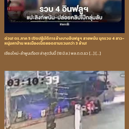
ด่วน! ตร.ภาค 5 เปิดปฏิบัติการล้างบางอินฟลูฯ สายพนัน บุกรวบ 4 สาว-
หนุ่มคาบ้าน พลเมืองเน็ตยอดตามรวมกว่า 3 ล้าน!
เชียงใหม่-ลำพูนเดือด! ล่าสุดวันนี้ (18 มิ.ย.) พล.ต.ต.ธว [...] [...]