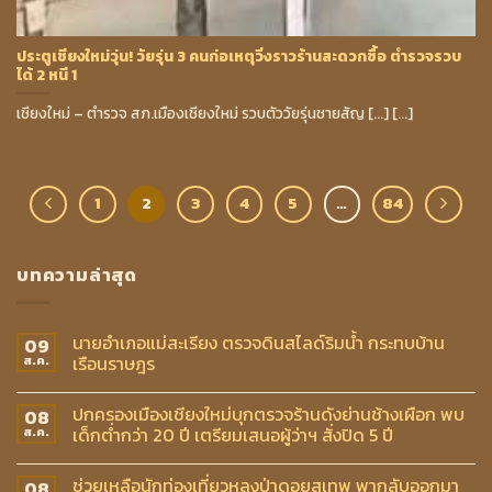
ประตูเชียงใหม่วุ่น! วัยรุ่น 3 คนก่อเหตุวิ่งราวร้านสะดวกซื้อ ตำรวจรวบ
ได้ 2 หนี 1
เชียงใหม่ – ตำรวจ สภ.เมืองเชียงใหม่ รวบตัววัยรุ่นชายสัญ [...] [...]
1
2
3
4
5
…
84
บทความล่าสุด
นายอำเภอแม่สะเรียง ตรวจดินสไลด์ริมน้ำ กระทบบ้าน
09
เรือนราษฎร
ส.ค.
ปกครองเมืองเชียงใหม่บุกตรวจร้านดังย่านช้างเผือก พบ
08
เด็กต่ำกว่า 20 ปี เตรียมเสนอผู้ว่าฯ สั่งปิด 5 ปี
ส.ค.
ช่วยเหลือนักท่องเที่ยวหลงป่าดอยสุเทพ พากลับออกมา
08