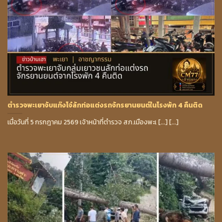
ตำรวจพะเยาจับแก๊งโจ๋ลักท่อแต่งรถจักรยานยนต์ในโรงพัก 4 คืนติด
เมื่อวันที่ 5 กรกฎาคม 2569 เจ้าหน้าที่ตำรวจ สภ.เมืองพะเ [...] [...]