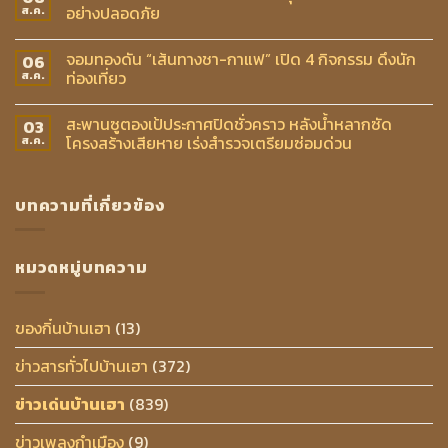
อย่างปลอดภัย
ส.ค.
จอมทองดัน “เส้นทางชา-กาแฟ” เปิด 4 กิจกรรม ดึงนัก
06
ท่องเที่ยว
ส.ค.
สะพานซูตองเป้ประกาศปิดชั่วคราว หลังน้ำหลากซัด
03
โครงสร้างเสียหาย เร่งสำรวจเตรียมซ่อมด่วน
ส.ค.
บทความที่เกี่ยวข้อง
หมวดหมู่บทความ
ของกิ๋นบ้านเฮา
(13)
ข่าวสารทั่วไปบ้านเฮา
(372)
ข่าวเด่นบ้านเฮา
(839)
ข่าวเพลงกำเมือง
(9)