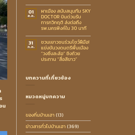
ผาเมือง สนับสนุนทีม SKY
01
DOCTOR บินด่วนรับ
ส.ค.
ทารกวิกฤติ ส่งต่อถึง
รพ.นครพิงค์ใน 30 นาที
ชวนเยาวชนร่วมโชว์ฝีมือ!
31
แข่งขันวงดนตรีพื้นเมือง
ก.ค.
“วงซึงสะล้อ” ชิงถ้วย
ประทาน “สื่อสีขาว”
บทความที่เกี่ยวข้อง
ก
หมวดหมู่บทความ
าร
ตอน
ของกิ๋นบ้านเฮา
(13)
ข่าวสารทั่วไปบ้านเฮา
(369)