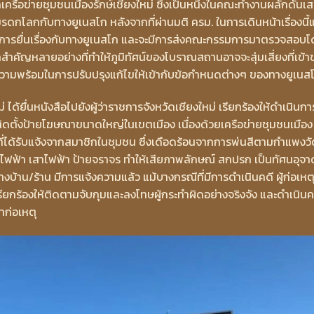
กเครือข่ายชุมชนเมืองรักษ์เชียงใหม่ ซึ่งเป็นหนึ่งในคณะทำงานผลักดันเ
ดกโลกกับทางยูเนสโก หลังจากที่ผ่านมติ ครม. ในการเดินหน้าเรื่องนี้
การยื่นเรื่องกับทางยูเนสโก และจะมีการส่งคณะกรรมการมาตรวจสอบ
คสำคัญหลายอย่างที่ทำให้ภูมิทัศน์ของโบราณสถานอาจจะสุ่มเสี่ยงที่เข้า
มความพร้อมในการปรับปรุงแก้ไขให้เข้ากับข้อกำหนดต่างๆ ของทางยูเนส
ม่ ได้ยื่นหนังสือไปยังผู้ว่าราชการจังหวัดเชียงใหม่ เรียกร้องให้ดำเนินกา
รติดตั้งป้ายโฆษณาขนาดใหญ่ในเขตเมือง เนื่องด้วยเครือข่ายชุมชนเมือง
มที่ได้รับแจ้งจากสมาชิกในชุมชน ซึ่งเดือดร้อนจากการพ่นสีตามกำแพงว
ู้ไฟฟ้า เสาไฟฟ้า ป้ายจราจร ทำให้เสียภาพลักษณ์ สกปรก เป็นทัศนอุจาด
งบ้าน/ร้าน มีการแจ้งความแล้ว แม้บางกรณีที่มีการดำเนินคดี ผู้ก่อเหตุ
รียกร้องให้ติดตามจับกุมและลงโทษผู้กระทำผิดอย่างจริงจัง และดำเนินค
้าก่อเหตุ