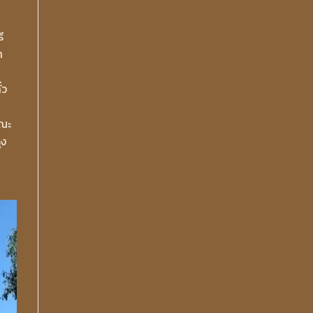
ี
ำ
่ว
รณะ
ุง