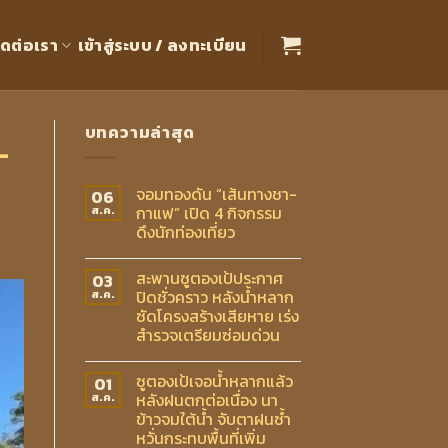
ิดต่อเรา
เข้าสู่ระบบ / ลงทะเบียน
บทความล่าสุด
-
จอมทองดัน “เส้นทางชา-
06
กาแฟ” เปิด 4 กิจกรรม
ส.ค.
ดึงนักท่องเที่ยว
สะพานซูตองเป้ประกาศ
03
ปิดชั่วคราว หลังน้ำหลาก
ส.ค.
ซัดโครงสร้างเสียหาย เร่ง
สำรวจเตรียมซ่อมด่วน
ซูตองเป้เจอน้ำหลากแล้ว
01
หลังฝนตกต่อเนื่อง นา
ส.ค.
ข้าวจมใต้น้ำ จับตาฝนซ้ำ
หวั่นกระทบพื้นที่เพิ่ม