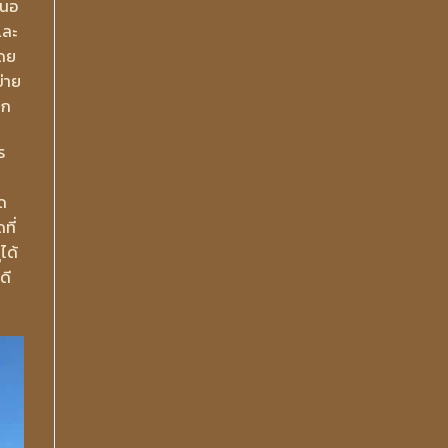
สนอ
และ
โดย
ข่าย
โก
ร
ัด
ที่
ได้
ดี