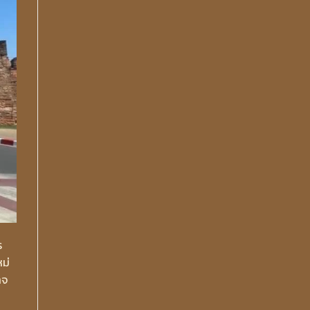
ร
ม่
าจ