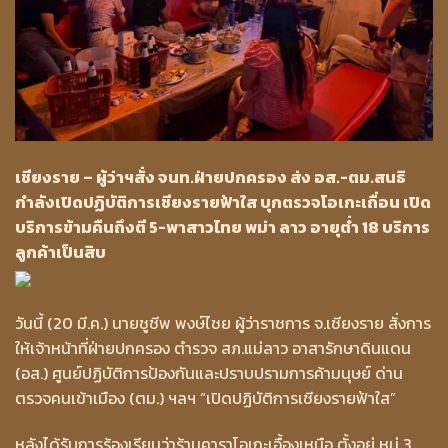
เชียงราย – ผู้ว่าฯสั่ง จนท.ฝ่ายปกครอง ส่ง อส.-ตม.สนธิ
กำลังเปิดปฏิบัติการเชียงรายฟ้าใส บุกตรวจโอเกะเถื่อน เปิด
บริการข้ามคืนถึงตี 5-พาสาวไทย พม่า ลาว อายุต่ำ 18 บริการ
ลูกค้าเป็นสิบ
วันนี้ (20 มี.ค.) นายชูชีพ พงษ์ไชย ผู้ว่าราชการ จ.เชียงราย สั่งการ
ให้เจ้าหน้าที่ฝ่ายปกครอง ตำรวจ สภ.แม่ลาว อาสารักษาดินแดน
(อส.) ศูนย์ปฏิบัติการป้องกันและปราบปรามการค้ามนุษย์ ด่าน
ตรวจคนเข้าเมือง (ตม.) ฯลฯ “เปิดปฏิบัติการเชียงรายฟ้าใส”
หลังได้รับการร้องเรียนว่าร้านคาราโอเกะเอื้องเหนือ ตั้งอยู่ หมู่ 3