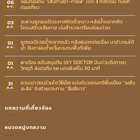
จอมทองดัน “เส้นทางชา-กาแฟ” เปิด 4 กิจกรรม ดึงนัก
06
ท่องเที่ยว
ส.ค.
สะพานซูตองเป้ประกาศปิดชั่วคราว หลังน้ำหลากซัด
03
โครงสร้างเสียหาย เร่งสำรวจเตรียมซ่อมด่วน
ส.ค.
ซูตองเป้เจอน้ำหลากแล้ว หลังฝนตกต่อเนื่อง นาข้าวจมใต้
01
น้ำ จับตาฝนซ้ำหวั่นกระทบพื้นที่เพิ่ม
ส.ค.
ผาเมือง สนับสนุนทีม SKY DOCTOR บินด่วนรับทารก
01
วิกฤติ ส่งต่อถึง รพ.นครพิงค์ใน 30 นาที
ส.ค.
ชวนเยาวชนร่วมโชว์ฝีมือ! แข่งขันวงดนตรีพื้นเมือง “วงซึง
31
สะล้อ” ชิงถ้วยประทาน “สื่อสีขาว”
ก.ค.
บทความที่เกี่ยวข้อง
หมวดหมู่บทความ