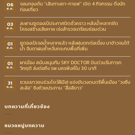
จอมทองดัน “เส้นทางชา-กาแฟ” เปิด 4 กิจกรรม ดึงนัก
06
ท่องเที่ยว
ส.ค.
สะพานซูตองเป้ประกาศปิดชั่วคราว หลังน้ำหลากซัด
03
โครงสร้างเสียหาย เร่งสำรวจเตรียมซ่อมด่วน
ส.ค.
ซูตองเป้เจอน้ำหลากแล้ว หลังฝนตกต่อเนื่อง นาข้าวจมใต้
01
น้ำ จับตาฝนซ้ำหวั่นกระทบพื้นที่เพิ่ม
ส.ค.
ผาเมือง สนับสนุนทีม SKY DOCTOR บินด่วนรับทารก
01
วิกฤติ ส่งต่อถึง รพ.นครพิงค์ใน 30 นาที
ส.ค.
ชวนเยาวชนร่วมโชว์ฝีมือ! แข่งขันวงดนตรีพื้นเมือง “วงซึง
31
สะล้อ” ชิงถ้วยประทาน “สื่อสีขาว”
ก.ค.
บทความที่เกี่ยวข้อง
หมวดหมู่บทความ