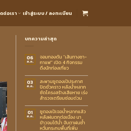
ิดต่อเรา
เข้าสู่ระบบ / ลงทะเบียน
บทความล่าสุด
จอมทองดัน “เส้นทางชา-
06
กาแฟ” เปิด 4 กิจกรรม
ส.ค.
ดึงนักท่องเที่ยว
สะพานซูตองเป้ประกาศ
03
ปิดชั่วคราว หลังน้ำหลาก
ส.ค.
ซัดโครงสร้างเสียหาย เร่ง
สำรวจเตรียมซ่อมด่วน
ซูตองเป้เจอน้ำหลากแล้ว
01
หลังฝนตกต่อเนื่อง นา
ส.ค.
ข้าวจมใต้น้ำ จับตาฝนซ้ำ
หวั่นกระทบพื้นที่เพิ่ม