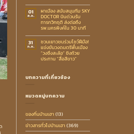
ผาเมือง สนับสนุนทีม SKY
01
DOCTOR บินด่วนรับ
ส.ค.
ทารกวิกฤติ ส่งต่อถึง
รพ.นครพิงค์ใน 30 นาที
ชวนเยาวชนร่วมโชว์ฝีมือ!
31
แข่งขันวงดนตรีพื้นเมือง
ก.ค.
“วงซึงสะล้อ” ชิงถ้วย
ประทาน “สื่อสีขาว”
บทความที่เกี่ยวข้อง
หมวดหมู่บทความ
ของกิ๋นบ้านเฮา
(13)
ข่าวสารทั่วไปบ้านเฮา
(369)
ัด
่