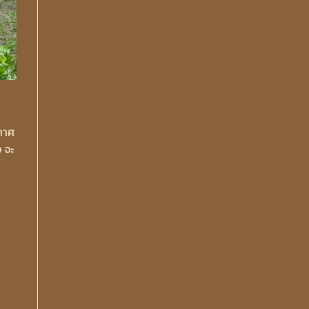
กาศ
 จะ