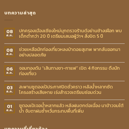
บทความล่าสุด
ปกครองเมืองเชียงใหม่บุกตรวจร้านดังย่านช้างเผือก พบ
08
เด็กต่ำกว่า 20 ปี เตรียมเสนอผู้ว่าฯ สั่งปิด 5 ปี
ส.ค.
ช่วยเหลือนักท่องเที่ยวหลงป่าดอยสุเทพ พากลับออกมา
08
อย่างปลอดภัย
ส.ค.
จอมทองดัน “เส้นทางชา-กาแฟ” เปิด 4 กิจกรรม ดึงนัก
06
ท่องเที่ยว
ส.ค.
สะพานซูตองเป้ประกาศปิดชั่วคราว หลังน้ำหลากซัด
03
โครงสร้างเสียหาย เร่งสำรวจเตรียมซ่อมด่วน
ส.ค.
ซูตองเป้เจอน้ำหลากแล้ว หลังฝนตกต่อเนื่อง นาข้าวจมใต้
01
น้ำ จับตาฝนซ้ำหวั่นกระทบพื้นที่เพิ่ม
ส.ค.
บทความที่เกี่ยวข้อง