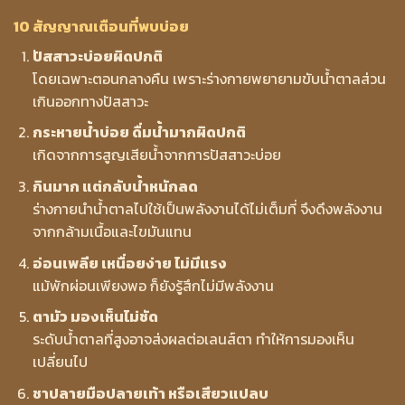
10 สัญญาณเตือนที่พบบ่อย
ปัสสาวะบ่อยผิดปกติ
โดยเฉพาะตอนกลางคืน เพราะร่างกายพยายามขับน้ำตาลส่วน
เกินออกทางปัสสาวะ
กระหายน้ำบ่อย ดื่มน้ำมากผิดปกติ
เกิดจากการสูญเสียน้ำจากการปัสสาวะบ่อย
กินมาก แต่กลับน้ำหนักลด
ร่างกายนำน้ำตาลไปใช้เป็นพลังงานได้ไม่เต็มที่ จึงดึงพลังงาน
จากกล้ามเนื้อและไขมันแทน
อ่อนเพลีย เหนื่อยง่าย ไม่มีแรง
แม้พักผ่อนเพียงพอ ก็ยังรู้สึกไม่มีพลังงาน
ตามัว มองเห็นไม่ชัด
ระดับน้ำตาลที่สูงอาจส่งผลต่อเลนส์ตา ทำให้การมองเห็น
เปลี่ยนไป
ชาปลายมือปลายเท้า หรือเสียวแปลบ