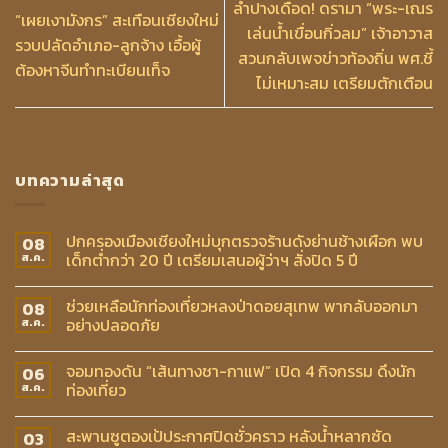
ลำปางเดือด! ดรามา “พระ-เณร
“เผยเงามังกร” สะเทือนเชียงใหม่
เล่นน้ำเขื่อนกิ่วลม” เจ้าอาวาส
รวบปลัดอำเภอ-ลูกจ้าง เอื้อผู้
สวนกลับเพจข่าวท้องถิ่น พศ.ชี้
ต้องหาจีนทำทะเบียนเท็จ
ไม่เหมาะสม เตรียมตักเตือน
บทความล่าสุด
ปกครองเมืองเชียงใหม่บุกตรวจร้านดังย่านช้างเผือก พบ
08
เด็กต่ำกว่า 20 ปี เตรียมเสนอผู้ว่าฯ สั่งปิด 5 ปี
ส.ค.
ช่วยเหลือนักท่องเที่ยวหลงป่าดอยสุเทพ พากลับออกมา
08
อย่างปลอดภัย
ส.ค.
จอมทองดัน “เส้นทางชา-กาแฟ” เปิด 4 กิจกรรม ดึงนัก
06
ท่องเที่ยว
ส.ค.
สะพานซูตองเป้ประกาศปิดชั่วคราว หลังน้ำหลากซัด
03