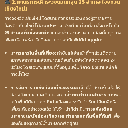
2. มาตรการเฝ้าระวังด่วนที่สุด 25 อำเภอ (จังหวัด
เชียงใหม่)
ทางจังหวัดเชียงใหม่ โดยนายศิวกร บัวป้อง รองผู้ว่าราชการ
จังหวัดเชียงใหม่ ได้ออกประกาศแจ้งเตือนด่วนที่สุดสั่งการไปยัง
25 อำเภอทั่วทั้งจังหวัด
และองค์กรปกครองส่วนท้องถิ่นทุกแห่ง
เพื่อเตรียมพร้อมรับมือสถานการณ์ภัยพิบัติต้นฤดูฝน:
มาตรการในพื้นที่เสี่ยง:
กำชับให้เจ้าหน้าที่ทุกส่วนติดตาม
สภาพอากาศและสัญญาณเตือนภัยอย่างใกล้ชิดตลอด 24
ชั่วโมง โดยเฉพาะชุมชนที่ตั้งอยู่บนพื้นที่ลาดเชิงเขาและใกล้
ทางน้ำไหล
การจัดการแหล่งท่องเที่ยวธรรมชาติ:
มีคำสั่งเคร่งครัดให้
เฝ้าระวังแหล่งท่องเที่ยวประเภท
น้ำตก ถ้ำ และลำธาร
หากพบ
ว่าในพื้นที่มีฝนตกหนักต่อเนื่องและระดับน้ำเริ่มเปลี่ยนสีหรือ
เพิ่มระดับอย่างรวดเร็ว ให้เจ้าหน้าที่ดำเนินการ
แจ้งเตือน
ประชาชน/นักท่องเที่ยว และทำการปิดกั้นพื้นที่ทันที
เพื่อ
ป้องกันเหตุการณ์น้ำป่าหลากพัดผู้คน