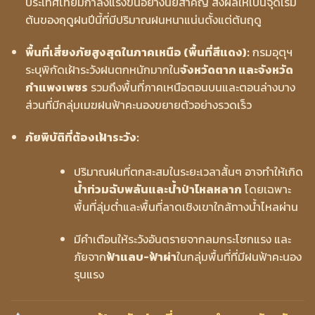
ประเทศไทยมีกำลังแรงขึ้นอย่างนัยสำคัญ ส่งผลให้เป็นจุดเริ่ม
ต้นของฤดูฝนปีนี้ที่มีปริมาณฝนหนาแน่นตั้งแต่ต้นฤดู
พื้นที่เสี่ยงภัยสูงสุดในภาคเหนือ (พื้นที่สีแดง):
กรมอุตุฯ
ระบุพิกัดเฝ้าระวังฝนตกหนักมากใน
จังหวัดตาก และจังหวัด
กำแพงเพชร
รวมถึงพื้นที่ภาคเหนือตอนบนและตอนล่างบาง
ส่วนที่มีกลุ่มเมฆฝนฟ้าคะนองขยายตัวอย่างรวดเร็ว
ภัยพิบัติที่ต้องเฝ้าระวัง:
ปริมาณฝนที่ตกสะสมในระยะเวลาสั้นๆ อาจทำให้เกิด
น้ำท่วมฉับพลันและน้ำป่าไหลหลาก
โดยเฉพาะ
พื้นที่ลุ่มต่ำและพื้นที่ลาดเชิงเขาใกล้ทางน้ำไหลผ่าน
มีคำเตือนให้ระวังอันตรายจากลมกระโชกแรง และ
ภัยจาก
ฟ้าแลบ-ฟ้าผ่า
ในกลุ่มพื้นที่ที่มีฝนฟ้าคะนอง
รุนแรง