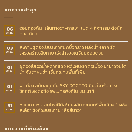
บทความล่าสุด
จอมทองดัน “เส้นทางชา-กาแฟ” เปิด 4 กิจกรรม ดึงนัก
06
ท่องเที่ยว
ส.ค.
สะพานซูตองเป้ประกาศปิดชั่วคราว หลังน้ำหลากซัด
03
โครงสร้างเสียหาย เร่งสำรวจเตรียมซ่อมด่วน
ส.ค.
ซูตองเป้เจอน้ำหลากแล้ว หลังฝนตกต่อเนื่อง นาข้าวจมใต้
01
น้ำ จับตาฝนซ้ำหวั่นกระทบพื้นที่เพิ่ม
ส.ค.
ผาเมือง สนับสนุนทีม SKY DOCTOR บินด่วนรับทารก
01
วิกฤติ ส่งต่อถึง รพ.นครพิงค์ใน 30 นาที
ส.ค.
ชวนเยาวชนร่วมโชว์ฝีมือ! แข่งขันวงดนตรีพื้นเมือง “วงซึง
31
สะล้อ” ชิงถ้วยประทาน “สื่อสีขาว”
ก.ค.
บทความที่เกี่ยวข้อง