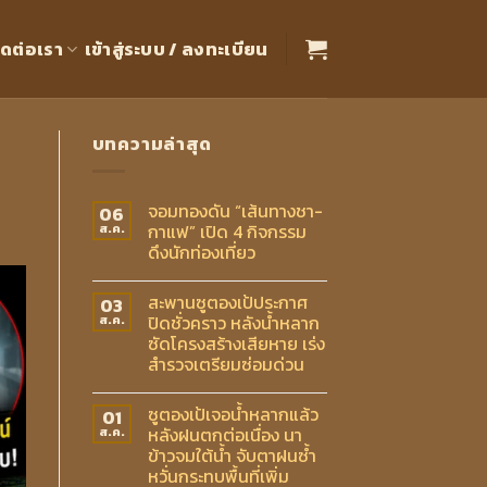
ิดต่อเรา
เข้าสู่ระบบ / ลงทะเบียน
บทความล่าสุด
จอมทองดัน “เส้นทางชา-
06
กาแฟ” เปิด 4 กิจกรรม
ส.ค.
ดึงนักท่องเที่ยว
สะพานซูตองเป้ประกาศ
03
ปิดชั่วคราว หลังน้ำหลาก
ส.ค.
ซัดโครงสร้างเสียหาย เร่ง
สำรวจเตรียมซ่อมด่วน
ซูตองเป้เจอน้ำหลากแล้ว
01
หลังฝนตกต่อเนื่อง นา
ส.ค.
ข้าวจมใต้น้ำ จับตาฝนซ้ำ
หวั่นกระทบพื้นที่เพิ่ม