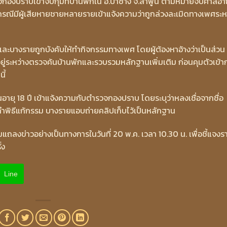
วจกองปราบเข้าจับกุมที่บ้านพักใน อ.ป่าซาง จ.ลำพูน ตามหมายจับศาลอ
กกรณีมีผู้เสียหายชายหลายรายเข้าแจ้งความว่าถูกล่วงละเมิดทางเพศระห
ศ และบางรายถูกบังคับให้ทำกิจกรรมทางเพศ โดยผู้ต้องหาอ้างว่าเป็นส่วน
ยู่ระหว่างตรวจค้นบ้านพักและรวบรวมหลักฐานเพิ่มเติม ก่อนคุมตัวเข้า
ี้
รุ่นอายุ 18 ปี เข้าแจ้งความกับตำรวจกองปราบ โดยระบุว่าหลงเชื่อจากชื่อ
ทำพิธีแก้กรรม บางรายแอบถ่ายคลิปเก็บไว้เป็นหลักฐาน
ข่าวอย่างเป็นทางการในวันที่ 20 พ.ค. เวลา 10.30 น. เพื่อชี้แจงร
้ง
Line