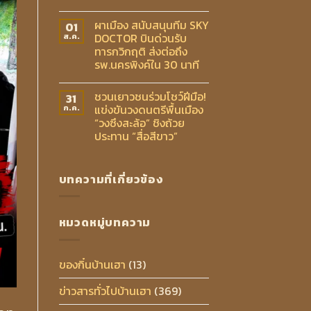
ผาเมือง สนับสนุนทีม SKY
01
DOCTOR บินด่วนรับ
ส.ค.
ทารกวิกฤติ ส่งต่อถึง
รพ.นครพิงค์ใน 30 นาที
ชวนเยาวชนร่วมโชว์ฝีมือ!
31
แข่งขันวงดนตรีพื้นเมือง
ก.ค.
“วงซึงสะล้อ” ชิงถ้วย
ประทาน “สื่อสีขาว”
บทความที่เกี่ยวข้อง
หมวดหมู่บทความ
ของกิ๋นบ้านเฮา
(13)
ข่าวสารทั่วไปบ้านเฮา
(369)