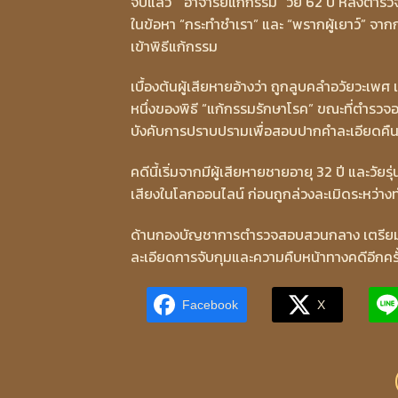
จับแล้ว “อาจารย์แก้กรรม” วัย 62 ปี หลังตำร
ในข้อหา “กระทำชำเรา” และ “พรากผู้เยาว์” จา
เข้าพิธีแก้กรรม
เบื้องต้นผู้เสียหายอ้างว่า ถูกลูบคลำอวัยวะเพ
หนึ่งของพิธี “แก้กรรมรักษาโรค” ขณะที่ตำรวจอ
บังคับการปราบปรามเพื่อสอบปากคำละเอียดคืนน
คดีนี้เริ่มจากมีผู้เสียหายชายอายุ 32 ปี และวัย
เสียงในโลกออนไลน์ ก่อนถูกล่วงละเมิดระหว่าง
ด้านกองบัญชาการตำรวจสอบสวนกลาง เตรียมแถลง
ละเอียดการจับกุมและความคืบหน้าทางคดีอีกครั
Facebook
X