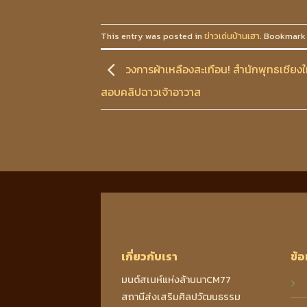
This entry was posted in
ข่าวเด่นบ้านเฮา
. Bookmark
วงการผ้าเหลืองสะเทือน! สำนักพุทธเชียง
สอบคลิปฉาวเจ้าอาวาส
เกี่ยวกับเรา
ข้อ
มนต์สเนห์แห่งล้านนาCM77
สถานีส่งเสริมศิลปวัฒนธรรม