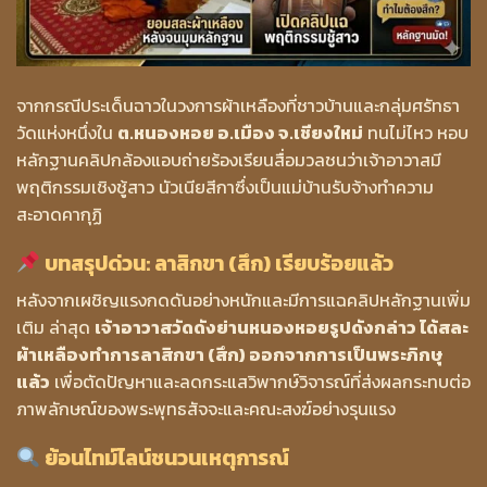
จากกรณีประเด็นฉาวในวงการผ้าเหลืองที่ชาวบ้านและกลุ่มศรัทธา
วัดแห่งหนึ่งใน
ต.หนองหอย อ.เมือง จ.เชียงใหม่
ทนไม่ไหว หอบ
หลักฐานคลิปกล้องแอบถ่ายร้องเรียนสื่อมวลชนว่าเจ้าอาวาสมี
พฤติกรรมเชิงชู้สาว นัวเนียสีกาซึ่งเป็นแม่บ้านรับจ้างทำความ
สะอาดคากุฏิ
บทสรุปด่วน: ลาสิกขา (สึก) เรียบร้อยแล้ว
หลังจากเผชิญแรงกดดันอย่างหนักและมีการแฉคลิปหลักฐานเพิ่ม
เติม ล่าสุด
เจ้าอาวาสวัดดังย่านหนองหอยรูปดังกล่าว ได้สละ
ผ้าเหลืองทำการลาสิกขา (สึก) ออกจากการเป็นพระภิกษุ
แล้ว
เพื่อตัดปัญหาและลดกระแสวิพากษ์วิจารณ์ที่ส่งผลกระทบต่อ
ภาพลักษณ์ของพระพุทธสัจจะและคณะสงฆ์อย่างรุนแรง
ย้อนไทม์ไลน์ชนวนเหตุการณ์