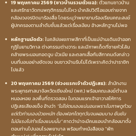
19 พฤษภาคม 2569 (ชาวบ้านรวมตัวแฉ):
ตัวแทนชาวบ้าน
และศรัทธาวัดทนพฤติกรรมไม่ไหว นำคลิปวิดีโอแอบถ่ายจาก
กล้องวงจรปิดมาร้องสื่อ โดยระบุว่าพยายามร้องเรียนคณะสงฆ์
ผู้ปกครองตามลำดับชั้นแล้วแต่เรื่องเงียบ อ้างหลักฐานไม่พอ
หลักฐานมัดตัว:
ในคลิปเผยภาพสีกาที่เป็นแม่บ้านเดินเข้าออก
กุฏิในยามวิกาล ต่างกรรมต่างวาระ และมีภาพเด็ดที่ชายหัวโล้น
คล้ายพระนอนกอดจูบ นัวเนีย และถลกเสื้อกับสีกาคนดังกล่าว
บนที่นอนอย่างชัดเจน จนชาวบ้านรับไม่ได้เพราะคิดว่าปาราชิก
ไปแล้ว
20 พฤษภาคม 2569 (ช่วงแรกเจ้าตัวปฏิเสธ):
สำนักงาน
พระพุทธศาสนาจังหวัดเชียงใหม่ (พศ.) พร้อมคณะสงฆ์ตำบล
หนองหอย ลงพื้นที่ตรวจสอบ ในตอนแรกเจ้าอาวาสให้การ
ปฏิเสธเสียงแข็ง อ้างว่า
“ไม่ใช่ตนเองแน่นอนเพราะในภาพดูท้วม
แต่ตัวท่านเองป่วยหนัก ต้องฟอกไตทุกวันจนผอมบาง ยืนยัน
ไม่มีแรงไปทำเรื่องแบบนั้น”
คาดว่าน่าจะมีคนแอบนำกล้องมาตั้ง
ตอนท่านไปนอนโรงพยาบาล พร้อมทำหนังสือขอ “พัก