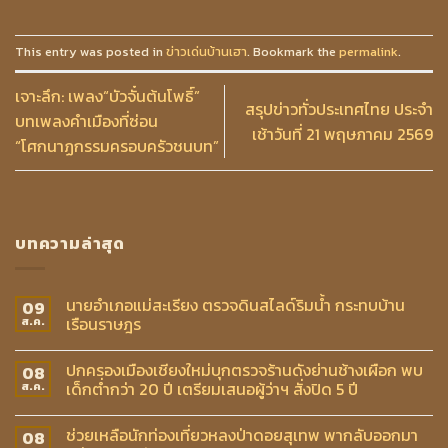
This entry was posted in
ข่าวเด่นบ้านเฮา
. Bookmark the
permalink
.
เจาะลึก: เพลง“บัวจั๋นต้นโพธิ์”
สรุปข่าวทั่วประเทศไทย ประจำ
บทเพลงคำเมืองที่ซ่อน
เช้าวันที่ 21 พฤษภาคม 2569
“โศกนาฏกรรมครอบครัวชนบท”
บทความล่าสุด
นายอำเภอแม่สะเรียง ตรวจดินสไลด์ริมน้ำ กระทบบ้าน
09
เรือนราษฎร
ส.ค.
ปกครองเมืองเชียงใหม่บุกตรวจร้านดังย่านช้างเผือก พบ
08
เด็กต่ำกว่า 20 ปี เตรียมเสนอผู้ว่าฯ สั่งปิด 5 ปี
ส.ค.
ช่วยเหลือนักท่องเที่ยวหลงป่าดอยสุเทพ พากลับออกมา
08