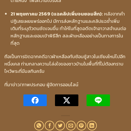
ตำแหน่ง” เพื่อความโปร่งใส
21 พฤษภาคม 2569 (แฉคลิปเพิ่มจนยอมสึก):
หลังจากคำ
ปฏิเสธเผยแพร่ออกไป มีการส่งหลักฐานและคลิปแฉซ้ำเพิ่ม
เติมที่ระบุตัวตนชัดเจนขึ้น ทำให้ในที่สุดอดีตเจ้าอาวาสจำนนต่อ
หลักฐานและยอมเข้าพิธีสึก สละผ้าเหลืองอย่างเป็นทางการใน
ที่สุด
ถือเป็นการปิดฉากคดีฉาวผ้าเหลืองทับซ้อนชู้สาวในเชียงใหม่ไปอีก
หนึ่งเคส ท่ามกลางความโล่งใจของชาวบ้านในพื้นที่ที่ไม่ต้องกราบ
ไหว้พระที่มีมลทินครับ
ที่มาข่าว/ภาพประกอบ ผู้จัดการออนไลน์