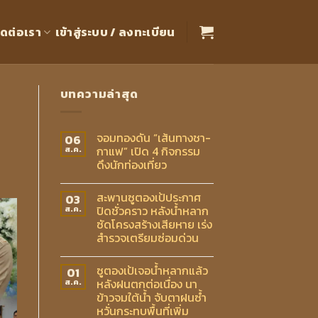
ิดต่อเรา
เข้าสู่ระบบ / ลงทะเบียน
บทความล่าสุด
จอมทองดัน “เส้นทางชา-
06
กาแฟ” เปิด 4 กิจกรรม
ส.ค.
ดึงนักท่องเที่ยว
สะพานซูตองเป้ประกาศ
03
ปิดชั่วคราว หลังน้ำหลาก
ส.ค.
ซัดโครงสร้างเสียหาย เร่ง
สำรวจเตรียมซ่อมด่วน
ซูตองเป้เจอน้ำหลากแล้ว
01
หลังฝนตกต่อเนื่อง นา
ส.ค.
ข้าวจมใต้น้ำ จับตาฝนซ้ำ
หวั่นกระทบพื้นที่เพิ่ม