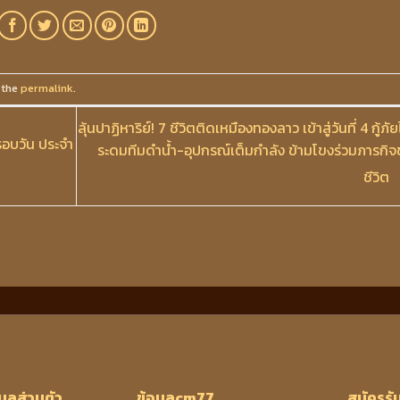
 the
permalink
.
ลุ้นปาฏิหาริย์! 7 ชีวิตติดเหมืองทองลาว เข้าสู่วันที่ 4 กู้ภั
อบวัน ประจำ
ระดมทีมดำน้ำ-อุปกรณ์เต็มกำลัง ข้ามโขงร่วมภารกิจ
ชีวิต
มูลส่วนตัว
ข้อมูลcm77
สมัครรั