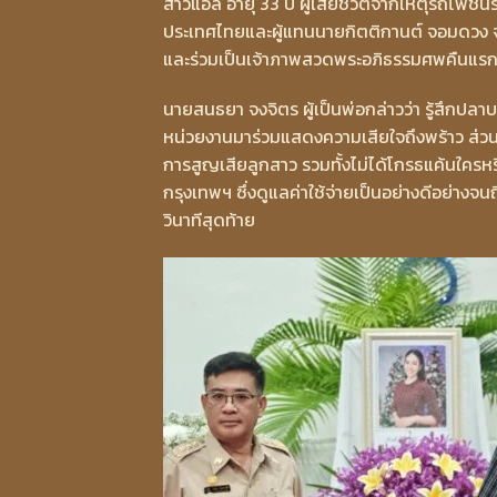
สาวแอล อายุ 33 ปี ผู้เสียชีวิตจากเหตุรถไฟชน
ประเทศไทยและผู้แทนนายกิตติกานต์ จอมดวง จ
และร่วมเป็นเจ้าภาพสวดพระอภิธรรมศพคืนแร
นายสนธยา จงจิตร ผู้เป็นพ่อกล่าวว่า รู้สึกปลา
หน่วยงานมาร่วมแสดงความเสียใจถึงพร้าว ส่วนต
การสูญเสียลูกสาว รวมทั้งไม่ได้โกรธแค้นใครห
กรุงเทพฯ ซึ่งดูแลค่าใช้จ่ายเป็นอย่างดีอย่าง
วินาทีสุดท้าย