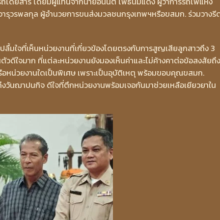
รถโดยสาร โดยมีผู้แทนจากนายอนันต์ โพธิ์นิ่มแดง ผู้ว่าการรถไฟแห่ง
ารุวรพลกุล ผู้อำนวยการขนส่งมวลชนกรุงเทพฯหรือขสมก. ร่วมวางรี
ก
บปลื้มใจที่เห็นหน่วยงานที่เกี่ยวข้องโดยตรงกับการสูญเสียลูกสาวถึง 3
ัวดีใจมาก ที่แต่ละหน่วยงานยังมองเห็นค่าและไม่ค้างคาต่อข้อสงสัยถึ
รือหน่วยงานใดเป็นพิเศษ เพราะเป็นอุบัติเหตุ พร้อมขอบคุณขสมก.
จนถึงวันฌาปนกิจ ดีใจที่ตึกหน่วยงานพร้อมเจอกันมาช่วยเหลือเยียวยาใน