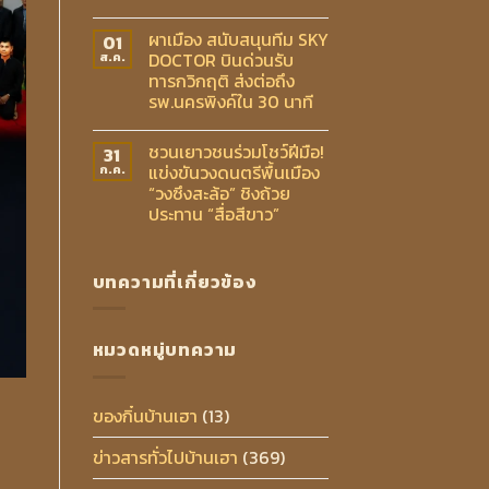
ผาเมือง สนับสนุนทีม SKY
01
DOCTOR บินด่วนรับ
ส.ค.
ทารกวิกฤติ ส่งต่อถึง
รพ.นครพิงค์ใน 30 นาที
ชวนเยาวชนร่วมโชว์ฝีมือ!
31
แข่งขันวงดนตรีพื้นเมือง
ก.ค.
“วงซึงสะล้อ” ชิงถ้วย
ประทาน “สื่อสีขาว”
บทความที่เกี่ยวข้อง
หมวดหมู่บทความ
ของกิ๋นบ้านเฮา
(13)
ข่าวสารทั่วไปบ้านเฮา
(369)