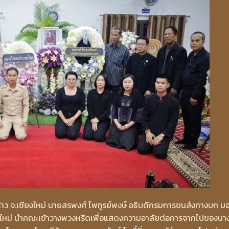
.พร้าว จ.เชียงใหม่ นายสรพงศ์ ไพฑูรย์พงษ์ อธิบดีกรมการขนส่งทางบก ม
งใหม่ นำคณะเข้าวางพวงหรีดเพื่อแสดงความอาลัยต่อการจากไปของนา