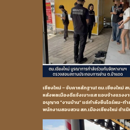
เชียงใหม่ – จับคาหลักฐาน! ตม.เชียงใหม่ 
หลังพลเมืองดีแจ้งเบาะแส แอบจ้างแรงง
อนุญาต “งานบ้าน” แต่กำลังยืนไดร์ผม-ทำส
พนักงานสอบสวน สภ.เมืองเชียงใหม่ ดำเนิน