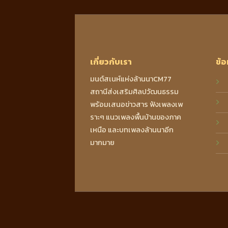
เกี่ยวกับเรา
ข้อ
มนต์สเนห์แห่งล้านนาCM77
สถานีส่งเสริมศิลปวัฒนธรรม
พร้อมเสนอข่าวสาร ฟังเพลงเพ
ราะๆ แนวเพลงพื้นบ้านของภาค
เหนือ และบทเพลงล้านนาอีก
มากมาย