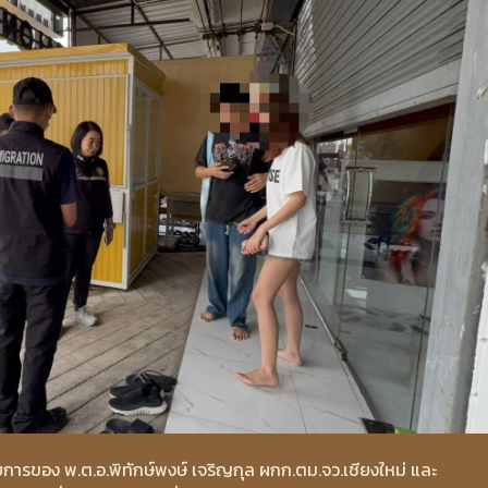
การของ พ.ต.อ.พิทักษ์พงษ์ เจริญกุล ผกก.ตม.จว.เชียงใหม่ และ