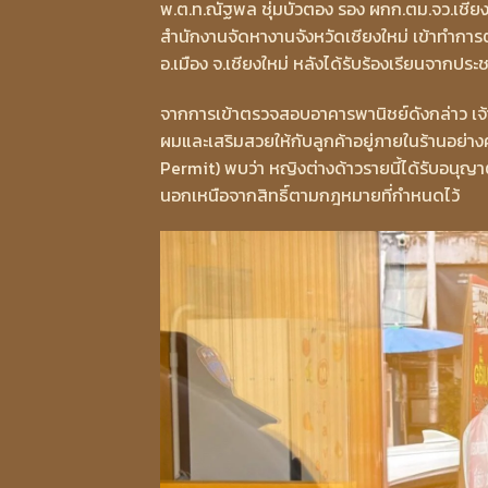
พ.ต.ท.ณัฐพล ชุ่มบัวตอง รอง ผกก.ตม.จว.เชียงใ
สำนักงานจัดหางานจังหวัดเชียงใหม่ เข้าทำกา
อ.เมือง จ.เชียงใหม่ หลังได้รับร้องเรียนจาก
จากการเข้าตรวจสอบอาคารพานิชย์ดังกล่าว เจ้
ผมและเสริมสวยให้กับลูกค้าอยู่ภายในร้านอย
Permit) พบว่า หญิงต่างด้าวรายนี้ได้รับอนุญา
นอกเหนือจากสิทธิ์ตามกฎหมายที่กำหนดไว้