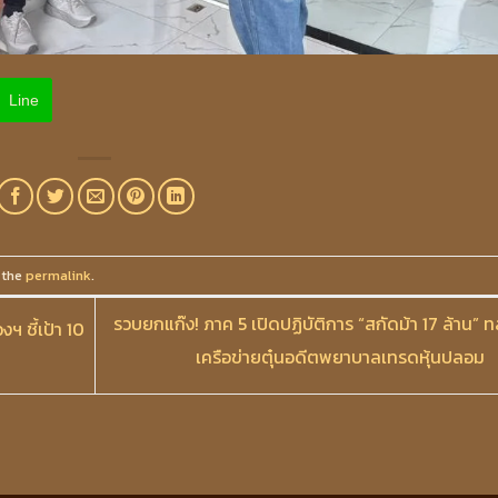
Line
 the
permalink
.
รวบยกแก๊ง! ภาค 5 เปิดปฏิบัติการ “สกัดม้า 17 ล้าน” 
ฯ ชี้เป้า 10
เครือข่ายตุ๋นอดีตพยาบาลเทรดหุ้นปลอม