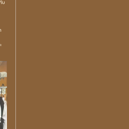
กับ
ำ
ะ