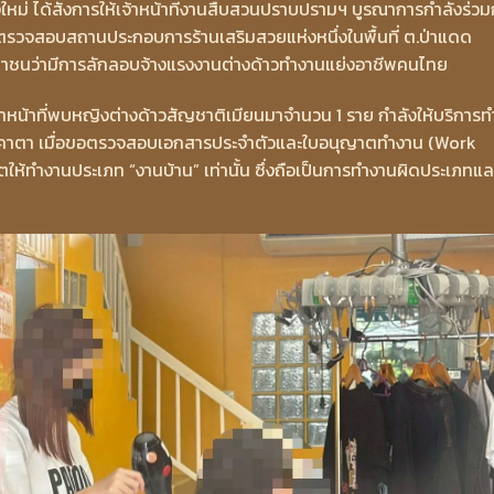
หม่ ได้สั่งการให้เจ้าหน้าที่งานสืบสวนปราบปรามฯ บูรณาการกำลังร่วม
รตรวจสอบสถานประกอบการร้านเสริมสวยแห่งหนึ่งในพื้นที่ ต.ป่าแดด
ประชาชนว่ามีการลักลอบจ้างแรงงานต่างด้าวทำงานแย่งอาชีพคนไทย
าหน้าที่พบหญิงต่างด้าวสัญชาติเมียนมาจำนวน 1 ราย กำลังให้บริการท
่างคาตา เมื่อขอตรวจสอบเอกสารประจำตัวและใบอนุญาตทำงาน (Work
ตให้ทำงานประเภท “งานบ้าน” เท่านั้น ซึ่งถือเป็นการทำงานผิดประเภทแล