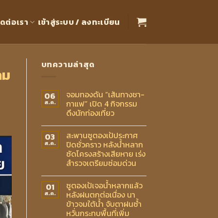
ิดต่อเรา
เข้าสู่ระบบ / ลงทะเบียน
บทความล่าสุด
าม
จอมทองดัน “เส้นทางชา-
06
กาแฟ” เปิด 4 กิจกรรม
ส.ค.
ดึงนักท่องเที่ยว
สะพานซูตองเป้ประกาศ
03
ปิดชั่วคราว หลังน้ำหลาก
ส.ค.
ซัดโครงสร้างเสียหาย เร่ง
สำรวจเตรียมซ่อมด่วน
ซูตองเป้เจอน้ำหลากแล้ว
01
หลังฝนตกต่อเนื่อง นา
ส.ค.
ข้าวจมใต้น้ำ จับตาฝนซ้ำ
หวั่นกระทบพื้นที่เพิ่ม