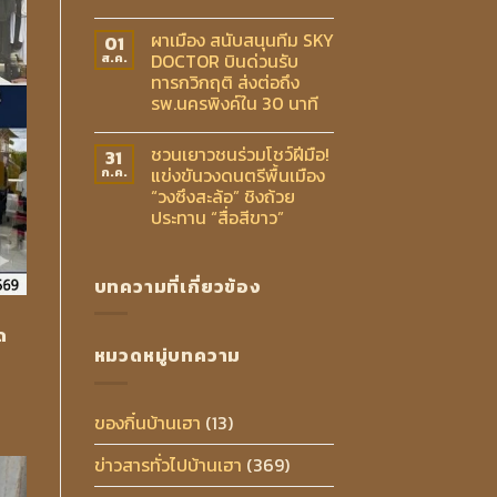
ผาเมือง สนับสนุนทีม SKY
01
DOCTOR บินด่วนรับ
ส.ค.
ทารกวิกฤติ ส่งต่อถึง
รพ.นครพิงค์ใน 30 นาที
ชวนเยาวชนร่วมโชว์ฝีมือ!
31
แข่งขันวงดนตรีพื้นเมือง
ก.ค.
“วงซึงสะล้อ” ชิงถ้วย
ประทาน “สื่อสีขาว”
บทความที่เกี่ยวข้อง
ด
หมวดหมู่บทความ
ของกิ๋นบ้านเฮา
(13)
ข่าวสารทั่วไปบ้านเฮา
(369)