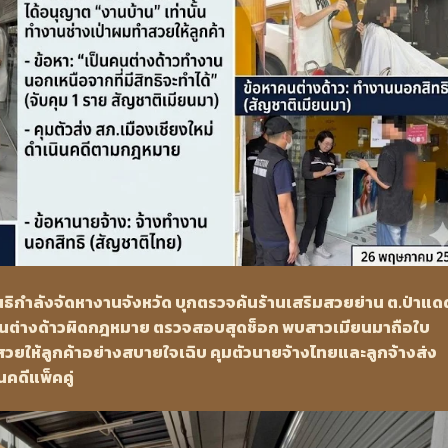
สนธิกำลังจัดหางานจังหวัด บุกตรวจค้นร้านเสริมสวยย่าน ต.ป่าแด
านต่างด้าวผิดกฎหมาย ตรวจสอบสุดช็อก พบสาวเมียนมาถือใบ
วยให้ลูกค้าอย่างสบายใจเฉิบ คุมตัวนายจ้างไทยและลูกจ้างส่ง
คดีแพ็คคู่