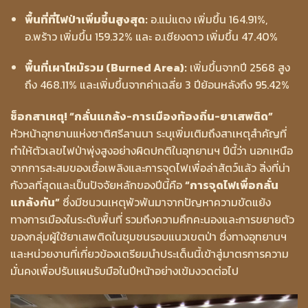
พื้นที่ที่ไฟป่าเพิ่มขึ้นสูงสุด:
อ.แม่แตง เพิ่มขึ้น 164.91%,
อ.พร้าว เพิ่มขึ้น 159.32% และ อ.เชียงดาว เพิ่มขึ้น 47.40%
พื้นที่เผาไหม้รวม (Burned Area):
เพิ่มขึ้นจากปี 2568 สูง
ถึง 468.11% และเพิ่มขึ้นจากค่าเฉลี่ย 3 ปีย้อนหลังถึง 95.42%
ช็อกสาเหตุ! “กลั่นแกล้ง-การเมืองท้องถิ่น-ยาเสพติด”
หัวหน้าอุทยานแห่งชาติศรีลานนา ระบุเพิ่มเติมถึงสาเหตุสำคัญที่
ทำให้ตัวเลขไฟป่าพุ่งสูงอย่างผิดปกติในอุทยานฯ ปีนี้ว่า นอกเหนือ
จากการสะสมของเชื้อเพลิงและการจุดไฟเพื่อล่าสัตว์แล้ว สิ่งที่น่า
กังวลที่สุดและเป็นปัจจัยหลักของปีนี้คือ
“การจุดไฟเพื่อกลั่น
แกล้งกัน”
ซึ่งมีชนวนเหตุพัวพันมาจากปัญหาความขัดแย้ง
ทางการเมืองในระดับพื้นที่ รวมถึงความคึกคะนองและการขยายตัว
ของกลุ่มผู้ใช้ยาเสพติดในชุมชนรอบแนวเขตป่า ซึ่งทางอุทยานฯ
และหน่วยงานที่เกี่ยวข้องเตรียมนำประเด็นนี้เข้าสู่มาตรการความ
มั่นคงเพื่อปรับแผนรับมือในปีหน้าอย่างเข้มงวดต่อไป