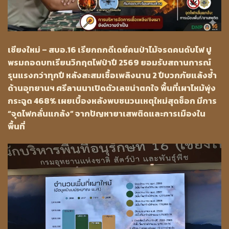
เชียงใหม่ – สบอ.16 เรียกถกดีเดย์คนป่าไม้จรดคนดับไฟ ปู
พรมถอดบทเรียนวิกฤตไฟป่าปี 2569 ยอมรับสถานการณ์
รุนแรงกว่าทุกปี หลังสะสมเชื้อเพลิงนาน 2 ปีบวกภัยแล้งซ้ำ
ด้านอุทยานฯ ศรีลานนาเปิดตัวเลขน่าตกใจ พื้นที่เผาไหม้พุ่ง
กระฉูด 468% เผยเบื้องหลังพบชนวนเหตุใหม่สุดช็อก มีการ
“จุดไฟกลั่นแกล้ง” จากปัญหายาเสพติดและการเมืองใน
พื้นที่