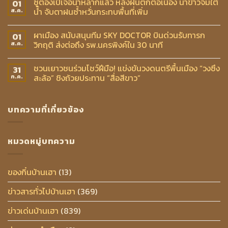
ซูตองเป้เจอน้ำหลากแล้ว หลังฝนตกต่อเนื่อง นาข้าวจมใต้
01
น้ำ จับตาฝนซ้ำหวั่นกระทบพื้นที่เพิ่ม
ส.ค.
ผาเมือง สนับสนุนทีม SKY DOCTOR บินด่วนรับทารก
01
วิกฤติ ส่งต่อถึง รพ.นครพิงค์ใน 30 นาที
ส.ค.
ชวนเยาวชนร่วมโชว์ฝีมือ! แข่งขันวงดนตรีพื้นเมือง “วงซึง
31
สะล้อ” ชิงถ้วยประทาน “สื่อสีขาว”
ก.ค.
บทความที่เกี่ยวข้อง
หมวดหมู่บทความ
ของกิ๋นบ้านเฮา
(13)
ข่าวสารทั่วไปบ้านเฮา
(369)
ข่าวเด่นบ้านเฮา
(839)