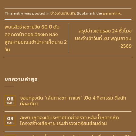
This entry was posted in
ข่าวเด่นบ้านเฮา
. Bookmark the
permalink
.
พบแล้วร่างชายวัย 60 ปี ดับ
สรุปข่าวเด่นรอบ 24 ชั่วโมง
สลดคาป่าดอยเวียงผา หลัง
ประจำเช้าวันที่ 30 พฤษภาคม
สูญหายขณะเข้าป่าหาเห็ดนาน 2
2569
วัน
บทความล่าสุด
จอมทองดัน “เส้นทางชา-กาแฟ” เปิด 4 กิจกรรม ดึงนัก
06
ท่องเที่ยว
ส.ค.
สะพานซูตองเป้ประกาศปิดชั่วคราว หลังน้ำหลากซัด
03
โครงสร้างเสียหาย เร่งสำรวจเตรียมซ่อมด่วน
ส.ค.