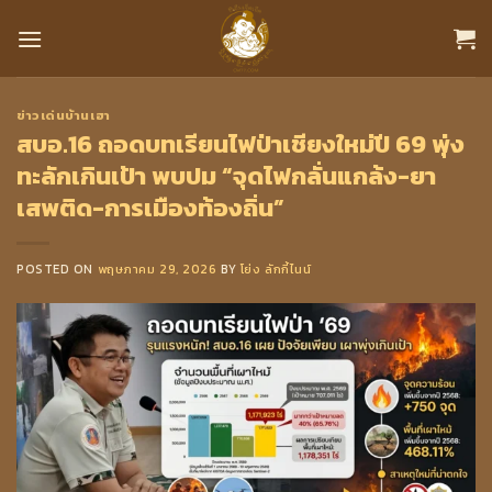
Skip
to
content
ข่าวเด่นบ้านเฮา
สบอ.16 ถอดบทเรียนไฟป่าเชียงใหม่ปี 69 พุ่ง
ทะลักเกินเป้า พบปม “จุดไฟกลั่นแกล้ง-ยา
เสพติด-การเมืองท้องถิ่น”
POSTED ON
พฤษภาคม 29, 2026
BY
โย่ง ลักกี้ไนน์