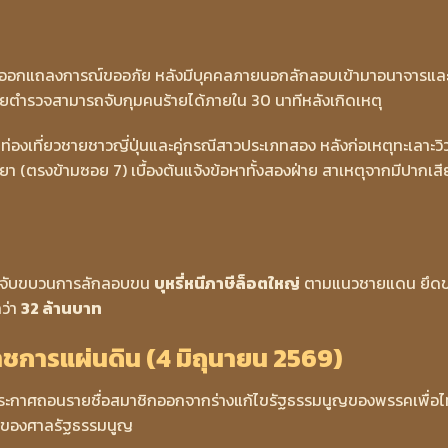
ม็ดออกแถลงการณ์ขออภัย หลังมีบุคคลภายนอกลักลอบเข้ามาอนาจารแล
โดยตำรวจสามารถจับกุมคนร้ายได้ภายใน 30 นาทีหลังเกิดเหตุ
่องเที่ยวชายชาวญี่ปุ่นและคู่กรณีสาวประเภทสอง หลังก่อเหตุทะเลาะวิ
 (ตรงข้ามซอย 7) เบื้องต้นแจ้งข้อหาทั้งสองฝ่าย สาเหตุจากมีปากเสี
ัดจับขบวนการลักลอบขน
บุหรี่หนีภาษีล็อตใหญ่
ตามแนวชายแดน ยึด
ว่า
32 ล้านบาท
ชการแผ่นดิน (4 มิถุนายน 2569)
ระกาศถอนรายชื่อสมาชิกออกจากร่างแก้ไขรัฐธรรมนูญของพรรคเพื่อ
ฉัยของศาลรัฐธรรมนูญ