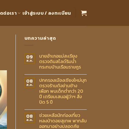
ิดต่อเรา
เข้าสู่ระบบ / ลงทะเบียน
บทความล่าสุด
นายอำเภอแม่สะเรียง
09
ตรวจดินสไลด์ริมน้ำ
ส.ค.
กระทบบ้านเรือนราษฎร
ปกครองเมืองเชียงใหม่บุก
08
ตรวจร้านดังย่านช้าง
ส.ค.
เผือก พบเด็กต่ำกว่า 20
ปี เตรียมเสนอผู้ว่าฯ สั่ง
ปิด 5 ปี
ช่วยเหลือนักท่องเที่ยว
08
หลงป่าดอยสุเทพ พากลับ
ส.ค.
ออกมาอย่างปลอดภัย