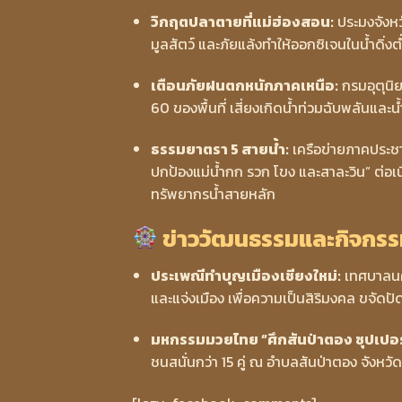
วิกฤตปลาตายที่แม่ฮ่องสอน:
ประมงจังหว
มูลสัตว์ และภัยแล้งทำให้ออกซิเจนในน้ำดิ่ง
เตือนภัยฝนตกหนักภาคเหนือ:
กรมอุตุนิ
60 ของพื้นที่ เสี่ยงเกิดน้ำท่วมฉับพลัน
ธรรมยาตรา 5 สายน้ำ:
เครือข่ายภาคประชา
ปกป้องแม่น้ำกก รวก โขง และสาละวิน” ต่อเนื
ทรัพยากรน้ำสายหลัก
ข่าววัฒนธรรมและกิจกรรมท
ประเพณีทำบุญเมืองเชียงใหม่:
เทศบาลนคร
และแจ่งเมือง เพื่อความเป็นสิริมงคล ขจัดปัด
มหกรรมมวยไทย “ศึกสันป่าตอง ซุปเปอร์
ชนสนั่นกว่า 15 คู่ ณ อำบลสันป่าตอง จังหวัดเ