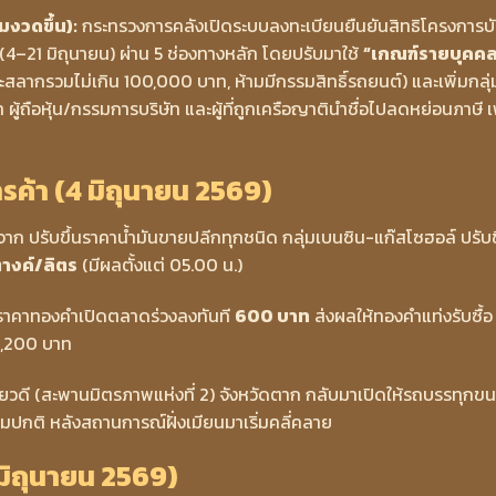
งวดขึ้น):
กระทรวงการคลังเปิดระบบลงทะเบียนยืนยันสิทธิโครงการบ
 (4–21 มิถุนายน) ผ่าน 5 ช่องทางหลัก โดยปรับมาใช้
“เกณฑ์รายบุคค
ะสลากรวมไม่เกิน 100,000 บาท, ห้ามมีกรรมสิทธิ์รถยนต์) และเพิ่มกลุ่
 ผู้ถือหุ้น/กรรมการบริษัท และผู้ที่ถูกเครือญาตินำชื่อไปลดหย่อนภาษี เพ
ค้า (4 มิถุนายน 2569)
งจาก ปรับขึ้นราคาน้ำมันขายปลีกทุกชนิด กลุ่มเบนซิน-แก๊สโซฮอล์ ปรับข
างค์/ลิตร
(มีผลตั้งแต่ 05.00 น.)
าคาทองคำเปิดตลาดร่วงลงทันที
600 บาท
ส่งผลให้ทองคำแท่งรับซื้อ
,200 บาท
ดี (สะพานมิตรภาพแห่งที่ 2) จังหวัดตาก กลับมาเปิดให้รถบรรทุกขน
มปกติ หลังสถานการณ์ฝั่งเมียนมาเริ่มคลี่คลาย
มิถุนายน 2569)