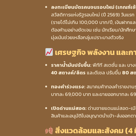
ลงทะเบียนบัตรคนจนรอบใหม่ (เกณฑ์เข้ม
สวัสดิการแห่งรัฐรอบใหม่ (ปี 2569) วันแรก
(รายได้ไม่เกิน 100,000 บาท/ปี, เงินฝากแล
ต้องห้ามอย่างชัดเจน เช่น นักเรียน/นักศึกษา
มุ่งเน้นช่วยเหลือกลุ่มเปราะบางตัวจริง
เศรษฐกิจ พลังงาน และการ
ราคาน้ำมันปรับขึ้น:
พีทีที สเตชั่น และ บา
40 สตางค์/ลิตร
และดีเซล ปรับขึ้น
80 สต
ทองคำร่วงแรง:
สมาคมค้าทองคำรายงานร
บาทละ 69,000 บาท และขายออกบาทละ 69
เปิดด่านแม่สอด:
ด่านชายแดนแม่สอด-เมียว
สินค้าและอนุมัติใบอนุญาตนำเข้า-ส่งออกตา
สิ่งแวดล้อมและสังคม (4 