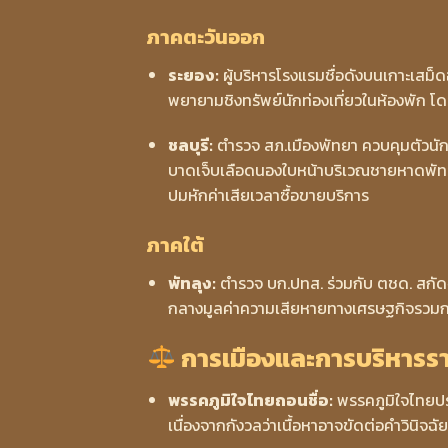
ภาคตะวันออก
ระยอง:
ผู้บริหารโรงแรมชื่อดังบนเกาะเส
พยายามชิงทรัพย์นักท่องเที่ยวในห้องพัก 
ชลบุรี:
ตำรวจ สภ.เมืองพัทยา ควบคุมตัวนักท
บาดเจ็บเลือดนองใบหน้าบริเวณชายหาดพัทยา
ปมหักค่าเสียเวลาซื้อขายบริการ
ภาคใต้
พัทลุง:
ตำรวจ บก.ปทส. ร่วมกับ ตชด. สก
กลางมูลค่าความเสียหายทางเศรษฐกิจรวมก
การเมืองและการบริหารรา
พรรคภูมิใจไทยถอนชื่อ:
พรรคภูมิใจไทยป
เนื่องจากกังวลว่าเนื้อหาอาจขัดต่อคำวินิจ