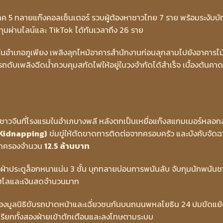
ค 5 ทลายแก๊งคอลเซ็นเตอร์ รวบผู้ต้องหาชาวไทย 7 ราย พร้อมระงับบั
งทุนผ่านไลน์และ TikTok ได้ทันเวลาถึง 26 ราย
งในอำเภอภูเพียง เพลิงลุกไหม้อาคารสำนักงานก่อนลุกลามไปยังอาคารไม้ท
รถดับเพลิงฉีดน้ำควบคุมสกัดไฟให้อยู่ในวงจำกัดได้สำเร็จ เบื้องต้นคาด
ชาวจีนที่โรงแรมในอำเภบางพลี หลังตกเป็นเหยื่อแก๊งสแกมเมอร์หลอก
 Kidnapping)
ข่มขู่ให้ตัดขาดการติดต่อจากครอบครัว และบังคับจัด
ู้ปกครองจำนวน
12.5 ล้านบาท
าประตูล็อกหนาแน่น 3 ชั้น บุกทลายบ่อนการพนันลับ จับกุมนักพนัน
ฮโลและเงินสดจำนวนมาก
ภัยสองมูลนิธิขับรถปาดหน้าและเฉี่ยวชนกันบนถนนพหลโยธิน 24 ปมขัดแย้
ยมเรียกทั้งสองฝ่ายเข้าตักเตือนและลงโทษตามระบบ