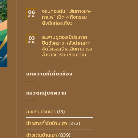
จอมทองดัน “เส้นทางชา-
06
กาแฟ” เปิด 4 กิจกรรม
ส.ค.
ดึงนักท่องเที่ยว
สะพานซูตองเป้ประกาศ
03
ปิดชั่วคราว หลังน้ำหลาก
ส.ค.
ซัดโครงสร้างเสียหาย เร่ง
สำรวจเตรียมซ่อมด่วน
บทความที่เกี่ยวข้อง
หมวดหมู่บทความ
ของกิ๋นบ้านเฮา
(13)
ข่าวสารทั่วไปบ้านเฮา
(372)
ข่าวเด่นบ้านเฮา
(839)