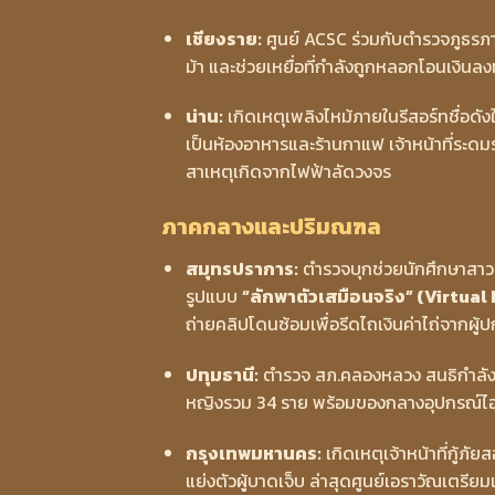
เชียงราย:
ศูนย์ ACSC ร่วมกับตำรวจภูธรภา
ม้า และช่วยเหยื่อที่กำลังถูกหลอกโอนเงินล
น่าน:
เกิดเหตุเพลิงไหม้ภายในรีสอร์ทชื่อดั
เป็นห้องอาหารและร้านกาแฟ เจ้าหน้าที่ระดม
สาเหตุเกิดจากไฟฟ้าลัดวงจร
ภาคกลางและปริมณฑล
สมุทรปราการ:
ตำรวจบุกช่วยนักศึกษาสาว
รูปแบบ
“ลักพาตัวเสมือนจริง” (Virtual
ถ่ายคลิปโดนซ้อมเพื่อรีดไถเงินค่าไถ่จากผ
ปทุมธานี:
ตำรวจ สภ.คลองหลวง สนธิกำลังฝ่
หญิงรวม 34 ราย พร้อมของกลางอุปกรณ์ไ
กรุงเทพมหานคร:
เกิดเหตุเจ้าหน้าที่กู้
แย่งตัวผู้บาดเจ็บ ล่าสุดศูนย์เอราวัณเตรี