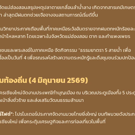
ัดแม่ฮ่องสอนสรุปเหตุปลาตายเกลื่อนลำน้ำลาง เกิดจากสารเคมีเกษต
ต่ำ ล่าสุดมีฝนตกช่วยเจือจางจนสถานการณ์เริ่มดีขึ้น
ยมวิทยาประกาศเตือนพื้นที่ภาคเหนือระวังอันตรายจากฝนตกหนักร้อยละ
และน้ำป่าไหลหลาก โดยเฉพาะในจังหวัดแม่ฮ่องสอน ตาก และกำแพงเพชร
ชนและพระสงฆ์ในภาคเหนือ จัดกิจกรรม “ธรรมยาตรา 5 สายน้ำ เพื่อ
่องเป็นวันที่ 4 เพื่อรณรงค์สร้างความตระหนักรู้และดึงชุมชนร่วมปกป้อ
้องถิ่น (4 มิถุนายน 2569)
เชียงใหม่จัดงานประเพณีทำบุญเมือง ณ บริเวณประตูเมืองทั้ง 5 ประต
เป่าสิ่งชั่วร้าย และส่งเสริมวัฒนธรรมล้านนา
ไฟต์”:
โปรโมเตอร์ประกาศจัดงานมวยไทยยิ่งใหญ่ ขนทัพมวยดังประกบ
ชียงใหม่ เพื่อกระตุ้นเศรษฐกิจและการท่องเที่ยวในพื้นที่