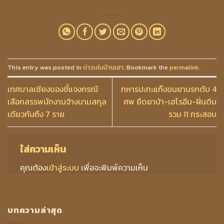
This entry was posted in
ข่าวเด่นบ้านเฮา
. Bookmark the
permalink
.
เทศบาลเชียงของชี้แจงกรณี
ทหารปะทะแก๊งขนยานรกดับ 4
เลือกสรรพนักงานจ้างนามสกุล
ศพ ยึดยาบ้า-เฮโรอีน-ฝิ่นดิบ
เดียวกันถึง 7 ราย
รวม 11 กระสอบ
ใส่ความเห็น
คุณต้อง
เข้าสู่ระบบ
เพื่อจะพิมพ์ความเห็น
บทความล่าสุด