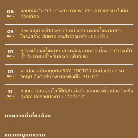
จอมทองดัน “เส้นทางชา-กาแฟ” เปิด 4 กิจกรรม ดึงนัก
06
ท่องเที่ยว
ส.ค.
สะพานซูตองเป้ประกาศปิดชั่วคราว หลังน้ำหลากซัด
03
โครงสร้างเสียหาย เร่งสำรวจเตรียมซ่อมด่วน
ส.ค.
ซูตองเป้เจอน้ำหลากแล้ว หลังฝนตกต่อเนื่อง นาข้าวจมใต้
01
น้ำ จับตาฝนซ้ำหวั่นกระทบพื้นที่เพิ่ม
ส.ค.
ผาเมือง สนับสนุนทีม SKY DOCTOR บินด่วนรับทารก
01
วิกฤติ ส่งต่อถึง รพ.นครพิงค์ใน 30 นาที
ส.ค.
ชวนเยาวชนร่วมโชว์ฝีมือ! แข่งขันวงดนตรีพื้นเมือง “วงซึง
31
สะล้อ” ชิงถ้วยประทาน “สื่อสีขาว”
ก.ค.
บทความที่เกี่ยวข้อง
หมวดหมู่บทความ