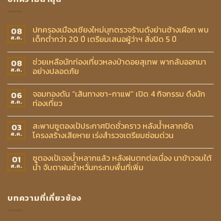
ปกครองเมืองเชียงใหม่บุกตรวจร้านดังย่านช้างเผือก พบ
08
เด็กต่ำกว่า 20 ปี เตรียมเสนอผู้ว่าฯ สั่งปิด 5 ปี
ส.ค.
ช่วยเหลือนักท่องเที่ยวหลงป่าดอยสุเทพ พากลับออกมา
08
อย่างปลอดภัย
ส.ค.
จอมทองดัน “เส้นทางชา-กาแฟ” เปิด 4 กิจกรรม ดึงนัก
06
ท่องเที่ยว
ส.ค.
สะพานซูตองเป้ประกาศปิดชั่วคราว หลังน้ำหลากซัด
03
โครงสร้างเสียหาย เร่งสำรวจเตรียมซ่อมด่วน
ส.ค.
ซูตองเป้เจอน้ำหลากแล้ว หลังฝนตกต่อเนื่อง นาข้าวจมใต้
01
น้ำ จับตาฝนซ้ำหวั่นกระทบพื้นที่เพิ่ม
ส.ค.
บทความที่เกี่ยวข้อง