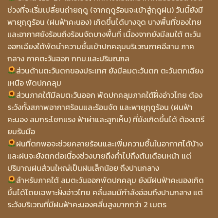
ช่วงที่จะเริ่มเปลี่ยนถ่ายฤดู (จากฤดูร้อนจะเข้าสู่ฤดูฝน) วันนี้ยังมี
พายุฤดูร้อน (ฝนฟ้าคะนอง) เกิดขึ้นได้บางจุด บางพื้นที่ของไทย
และอากาศยังร้อนถึงร้อนจัดบางพื้นที่ เนื่องจากยังมีลมใต้ ตะวัน
ออกเฉียงใต้พัดนำความชื้นเข้าปกคลุมบริเวณภาคอีสาน ภาค
กลาง ภาคตะวันออก กทม.และปริมณฑล
ส่วนด้านตะวัน
ตกของประเทศ ยังมีลมตะวันตก ตะวันตกเฉียง
เหนือ พัดปกคลุม
ส่วนภาคใต้มีลมตะวันออก พัดปกคลุมภาคใต้ฝั่งอ่าวไทย ต้อง
ระวังทั้งสภาพอากาศร้อนและร้อนจัด และพายุฤดูร้อน (ฝนฟ้า
คะนอง ลมกระโชกแรง ฟ้าผ่าและลูกเห็บ) ที่ยังเกิดขึ้นได้ ต้องเตรี
ยมรับมือ
ฝนที่ตกพอจะช่วยคลายร้อนและเพิ่มความชื้นในอากาศได้บ้าง
และฝนจะยังตกต่อเนื่องช่วงบายถึงค่ำไปถึงต้นเดือนหน้า แต่
ปริมาณฝนส่วนใหญ่เป็นฝนเล็กน้อย ถึงปานกลาง
สำหรับภาคใต้ ลมตะวันออกพัดปกคลุม ยังมีฝนฟ้าคะนองเกิด
ขึ้นได้โดยเฉพาะฝั่งอ่าวไทย คลื่นลมมีกำลังอ่อนถึงปานกลาง แต่
ระวังบริเวณที่มีฝนฟ้าคะนองคลื่นสูงมากกว่า 2 เมตร