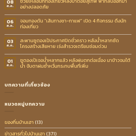
ช่วยเหลือนักท่องเที่ยวหลงป่าดอยสุเทพ พากลับออกมา
08
อย่างปลอดภัย
ส.ค.
จอมทองดัน “เส้นทางชา-กาแฟ” เปิด 4 กิจกรรม ดึงนัก
06
ท่องเที่ยว
ส.ค.
สะพานซูตองเป้ประกาศปิดชั่วคราว หลังน้ำหลากซัด
03
โครงสร้างเสียหาย เร่งสำรวจเตรียมซ่อมด่วน
ส.ค.
ซูตองเป้เจอน้ำหลากแล้ว หลังฝนตกต่อเนื่อง นาข้าวจมใต้
01
น้ำ จับตาฝนซ้ำหวั่นกระทบพื้นที่เพิ่ม
ส.ค.
บทความที่เกี่ยวข้อง
หมวดหมู่บทความ
ของกิ๋นบ้านเฮา
(13)
ข่าวสารทั่วไปบ้านเฮา
(371)