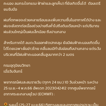
คะนอง ลมกระโชกแรง ฟ้าผ่าและลูกเห็บ) ที่ยังเกิดขึ้นได้ ต้องเตรี
ยมรับมือ
ฝนที่ตกพอจะช่วยคลายร้อนและเพิ่มความชื้นในอากาศได้บ้าง และ
ฝนจะยังตกต่อเนื่องช่วงบ่ายถึงค่ำไปถึงต้นเดือนหน้า แต่ปริมาณ
ฝนส่วนใหญ่เป็นฝนเล็กน้อย ถึงปานกลาง
สำหรับภาคใต้ ลมตะวันออกพัดปกคลุม ยังมีฝนฟ้าคะนองเกิดขึ้น
ได้โดยเฉพาะฝั่งอ่าวไทย คลื่นลมมีกำลังอ่อนถึงปานกลาง แต่ระวัง
บริเวณที่มีฝนฟ้าคะนองคลื่นสูงมากกว่า 2 เมตร
กรมอุตุนิยมวิทยา
เมื่อวันจันทร์
พยากรณ์ฝนสะสมรายวัน (ทุกๆ 24 ชม.) 10 วันล่วงหน้า ระหว่าง
25 เม.ย.-4 พ.ค.66 อัพเดท 2023042412 จากศูนย์พยากรณ์
อากาศระยะกลางยุโรป (ECMWF) :
ระยะนี้ (25-27 เม.ย.66) ทิศทางลมและอากาศแปรปรวน เป็น