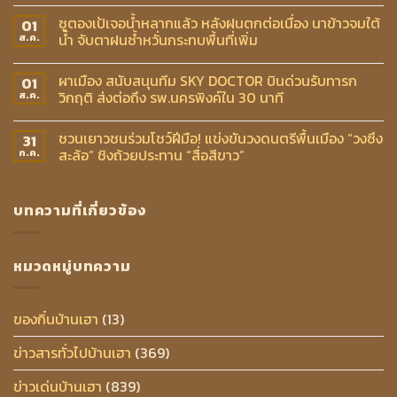
ซูตองเป้เจอน้ำหลากแล้ว หลังฝนตกต่อเนื่อง นาข้าวจมใต้
01
น้ำ จับตาฝนซ้ำหวั่นกระทบพื้นที่เพิ่ม
ส.ค.
ผาเมือง สนับสนุนทีม SKY DOCTOR บินด่วนรับทารก
01
วิกฤติ ส่งต่อถึง รพ.นครพิงค์ใน 30 นาที
ส.ค.
ชวนเยาวชนร่วมโชว์ฝีมือ! แข่งขันวงดนตรีพื้นเมือง “วงซึง
31
สะล้อ” ชิงถ้วยประทาน “สื่อสีขาว”
ก.ค.
บทความที่เกี่ยวข้อง
หมวดหมู่บทความ
ของกิ๋นบ้านเฮา
(13)
ข่าวสารทั่วไปบ้านเฮา
(369)
ข่าวเด่นบ้านเฮา
(839)