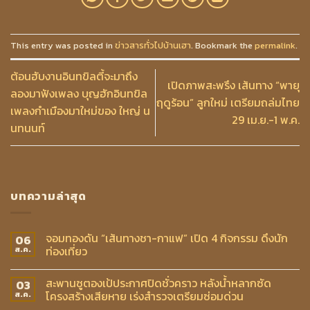
This entry was posted in
ข่าวสารทั่วไปบ้านเฮา
. Bookmark the
permalink
.
ต้อนฮับงานอินทขิลตี้จะมาถึง
เปิดภาพสะพรึง เส้นทาง “พายุ
ลองมาฟังเพลง บุญฮักอินทขิล
ฤดูร้อน” ลูกใหม่ เตรียมถล่มไทย
เพลงกำเมืองมาใหม่ของ ใหญ่ น
29 เม.ย.-1 พ.ค.
นทนนท์
บทความล่าสุด
จอมทองดัน “เส้นทางชา-กาแฟ” เปิด 4 กิจกรรม ดึงนัก
06
ท่องเที่ยว
ส.ค.
สะพานซูตองเป้ประกาศปิดชั่วคราว หลังน้ำหลากซัด
03
โครงสร้างเสียหาย เร่งสำรวจเตรียมซ่อมด่วน
ส.ค.