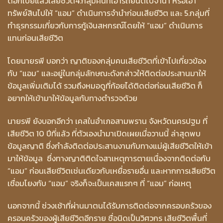
ดอกเบี้ยแล้วเสียชีวิต4.กลุ่มคนที่เอารถยนต์ไปจำนำ หรือเอา
ทรัพย์สินไปให้ “แอม” ดำเนินการจำนำก่อนเสียชีวิต และ 5.กลุ่มที่
ทำธุรกรรมเกี่ยวกับการกู้เงินสหกรณ์โดยให้ “แอม” ดำเนินการ
แทนก่อนเสียชีวิต
โดยนายรพี บอกว่า ญาติของกลุ่มคนเสียชีวิตที่เข้าไปเกี่ยวข้อง
กับ “แอม” และอยู่ในกลุ่มลักษณะดังกล่าวให้ติดต่อประสานมาให้
ข้อมูลเพิ่มเติมได้ รวมถึงหมอดูที่ก้อยได้ติดต่อก่อนเสียชีวิต ก็
อยากให้เข้ามาให้ข้อมูลกับทางตำรวจด้วย
นายรพี ยังบอกอีกว่า เคสในอำเภอสามพราน จังหวัดนครปฐม ที่
เสียชีวิต 10 ปีที่แล้ว ที่ตัวเองนำมาเปิดเผยเมื่อวานนี้ ล่าสุดพบ
ข้อมูลญาติ ซึ่งกำลังติดต่อประสานงานกับทางแม่ผู้เสียชีวิตให้เข้า
มาให้ข้อมูล ซึ่งทางญาติติดใจสาเหตุการตายเนื่องจากติดต่อกับ
“แอม” ก่อนเสียชีวิตเช่นเดียวกับเหยื่อรายอื่น และหากการเสียชีวิต
เชื่อมโยงกับ “แอม” จริงก็จะเป็นเคสแรกๆ ที่ “แอม” ก่อเหตุ
นอกจากนี้ ช่วงเช้าที่ผ่านมาตนได้รับการติดต่อจากครอบครัวของ
ครอบครัวของผู้เสียชีวิตอีกราย ชื่อนิดเป็นวิศวกร เสียชีวิตพื้นที่