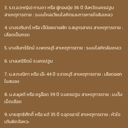
3. ร.ต.อ.(หญิง) กานดา หรือ ผู้กองนุ้ย 36 ปี จังหวัดนครปฐม
สาเหตุการตาย : ระบบไหลเวียนโลหิตและการหายใจล้มเหลว
4. นางรจรินทร์ หรือ เจ๊น้อยขายผัก จ.สมุทรสาคร สาเหตุการตาย :
เลือดเป็นกรด
5. นางจันทร์รัตน์ จ.เพชรบุรี สาเหตุการตาย : ระบบโลหิตล้มเหลว
6. นางมณีรัตน์ จ.นครปฐม
7. น.ส.กะณิกา หรือ เอ๊ะ 44 ปี จ.ราชบุรี สาเหตุการตาย : เลือดออก
ในสมอง
8. น.ส.ผุสดี หรือ ครูอ๊อด 39 ปี จ.นครปฐม สาเหตุการตาย : มะเร็ง
เม็ดเลือด
9. นายสุทธิศักดิ์ หรือ แด้ 35 ปี จ.อุดรธานี สาเหตุการตาย : หัวใจ
เต้นผิดจังหวะ