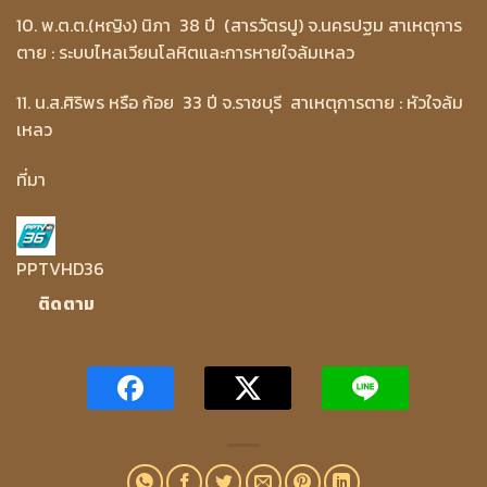
10. พ.ต.ต.(หญิง) นิภา 38 ปี (สารวัตรปู) จ.นครปฐม สาเหตุการ
ตาย : ระบบไหลเวียนโลหิตและการหายใจล้มเหลว
11. น.ส.ศิริพร หรือ ก้อย 33 ปี จ.ราชบุรี สาเหตุการตาย : หัวใจล้ม
เหลว
ที่มา
PPTVHD36
ติดตาม