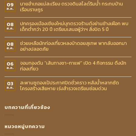
นายอำเภอแม่สะเรียง ตรวจดินสไลด์ริมน้ำ กระทบบ้าน
09
เรือนราษฎร
ส.ค.
ปกครองเมืองเชียงใหม่บุกตรวจร้านดังย่านช้างเผือก พบ
08
เด็กต่ำกว่า 20 ปี เตรียมเสนอผู้ว่าฯ สั่งปิด 5 ปี
ส.ค.
ช่วยเหลือนักท่องเที่ยวหลงป่าดอยสุเทพ พากลับออกมา
08
อย่างปลอดภัย
ส.ค.
จอมทองดัน “เส้นทางชา-กาแฟ” เปิด 4 กิจกรรม ดึงนัก
06
ท่องเที่ยว
ส.ค.
สะพานซูตองเป้ประกาศปิดชั่วคราว หลังน้ำหลากซัด
03
โครงสร้างเสียหาย เร่งสำรวจเตรียมซ่อมด่วน
ส.ค.
บทความที่เกี่ยวข้อง
หมวดหมู่บทความ