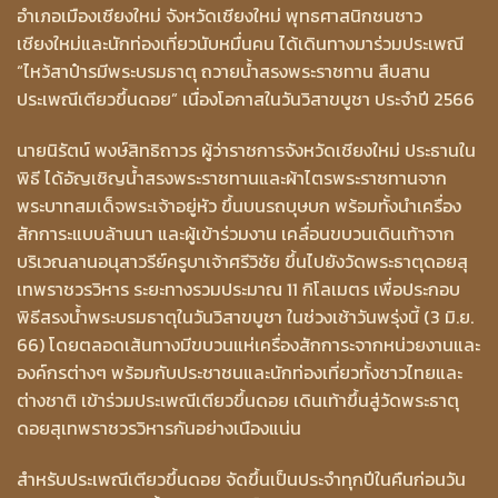
อำเภอเมืองเชียงใหม่ จังหวัดเชียงใหม่ พุทธศาสนิกชนชาว
เชียงใหม่และนักท่องเที่ยวนับหมื่นคน ได้เดินทางมาร่วมประเพณี
“ไหว้สาป๋ารมีพระบรมธาตุ ถวายน้ำสรงพระราชทาน สืบสาน
ประเพณีเตียวขึ้นดอย” เนื่องโอกาสในวันวิสาขบูชา ประจำปี 2566
นายนิรัตน์ พงษ์สิทธิถาวร ผู้ว่าราชการจังหวัดเชียงใหม่ ประธานใน
พิธี ได้อัญเชิญน้ำสรงพระราชทานและผ้าไตรพระราชทานจาก
พระบาทสมเด็จพระเจ้าอยู่หัว ขึ้นบนรถบุษบก พร้อมทั้งนำเครื่อง
สักการะแบบล้านนา และผู้เข้าร่วมงาน เคลื่อนขบวนเดินเท้าจาก
บริเวณลานอนุสาวรีย์ครูบาเจ้าศรีวิชัย ขึ้นไปยังวัดพระธาตุดอยสุ
เทพราชวรวิหาร ระยะทางรวมประมาณ 11 กิโลเมตร เพื่อประกอบ
พิธีสรงน้ำพระบรมธาตุในวันวิสาขบูชา ในช่วงเช้าวันพรุ่งนี้ (3 มิ.ย.
66) โดยตลอดเส้นทางมีขบวนแห่เครื่องสักการะจากหน่วยงานและ
องค์กรต่างๆ พร้อมกับประชาชนและนักท่องเที่ยวทั้งชาวไทยและ
ต่างชาติ เข้าร่วมประเพณีเตียวขึ้นดอย เดินเท้าขึ้นสู่วัดพระธาตุ
ดอยสุเทพราชวรวิหารกันอย่างเนืองแน่น
สำหรับประเพณีเตียวขึ้นดอย จัดขึ้นเป็นประจำทุกปีในคืนก่อนวัน