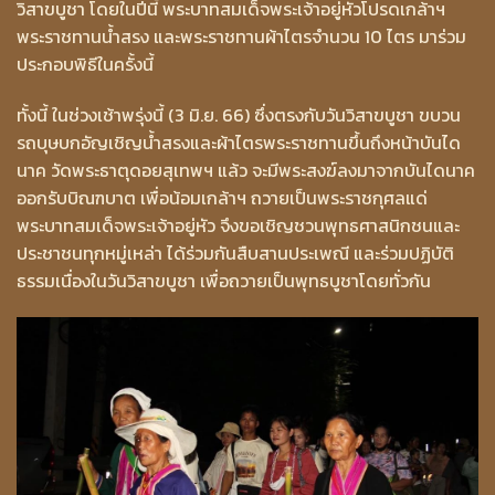
วิสาขบูชา โดยในปีนี้ พระบาทสมเด็จพระเจ้าอยู่หัวโปรดเกล้าฯ
พระราชทานน้ำสรง และพระราชทานผ้าไตรจำนวน 10 ไตร มาร่วม
ประกอบพิธีในครั้งนี้
ทั้งนี้ ในช่วงเช้าพรุ่งนี้ (3 มิ.ย. 66) ซึ่งตรงกับวันวิสาขบูชา ขบวน
รถบุษบกอัญเชิญน้ำสรงและผ้าไตรพระราชทานขึ้นถึงหน้าบันได
นาค วัดพระธาตุดอยสุเทพฯ แล้ว จะมีพระสงฆ์ลงมาจากบันไดนาค
ออกรับบิณฑบาต เพื่อน้อมเกล้าฯ ถวายเป็นพระราชกุศลแด่
พระบาทสมเด็จพระเจ้าอยู่หัว จึงขอเชิญชวนพุทธศาสนิกชนและ
ประชาชนทุกหมู่เหล่า ได้ร่วมกันสืบสานประเพณี และร่วมปฏิบัติ
ธรรมเนื่องในวันวิสาขบูชา เพื่อถวายเป็นพุทธบูชาโดยทั่วกัน