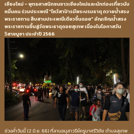
เชียงใหม่ – พุทธศาสนิกชนชาวเชียงใหม่และนักท่องเที่ยวนับ
หมื่นคน ร่วมประเพณี “ไหว้สาป๋ารมีพระบรมธาตุ ถวายน้ำสรง
พระราชทาน สืบสานประเพณีเตียวขึ้นดอย” อัญเชิญน้ำสรง
พระราชทานขึ้นสู่วัดพระธาตุดอยสุเทพ เนื่องในโอกาสวัน
วิสาขบูชา ประจำปี 2566
ช่วงค่ำวันนี้ (2 มิ.ย. 66) ที่ลานอนุสาวรีย์ครูบาศรีวิชัย ตำบลสุเทพ