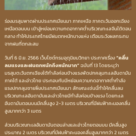
ร่องมรสุมพาดผ่านประเทศเมียนมา ภาคเหนือ ภาคตะวันออกเฉียง
เหนือตอนบน เข้าสู่หย่อมความกดอากาศต่ำบริเวณทะเลจีนใต้ตอน
กลาง ทำให้ประเทศไทยมีฝนตกหนักบางแห่ง เตือนระวังผลกระทบ
จากฝนที่ตกสะสม
วันที่ 6 มิ.ย. 2566 เว็บไซต์กรมอุตุนิยมวิทยา ประกาศเรื่อง
“คลื่น
ลมแรงและฝนตกหนักถึงหนักมาก”
ฉบับที่ 13 โดยระบุว่า
มรสุมตะวันตกเฉียงใต้กำลังค่อนข้างแรงพัดปกคลุมทะเลอันดามัน
ภาคใต้ และอ่าวไทย ประกอบกับมีหย่อมความกดอากาศต่ำกำลัง
แรงปกคลุมชายฝั่งประเทศเมียนมา ลักษณะเช่นนี้ทำให้คลื่นลม
บริเวณทะเลอันดามันและอ่าวไทยมีกำลังค่อนข้างแรง โดยทะเล
อันดามันตอนบนมีคลื่นสูง 2-3 เมตร บริเวณที่มีฝนฟ้าคะนองคลื่น
สูงมากกว่า 3 เมตร
ส่วนบริเวณทะเลอันดามันตอนล่างและอ่าวไทยตอนบน มีคลื่นสูง
ประมาณ 2 เมตร บริเวณที่มีฝนฟ้าคะนองคลื่นสูงมากกว่า 2 เมตร