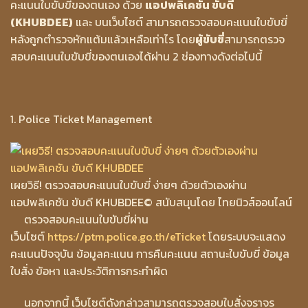
คะแนนใบขับขี่ของตนเอง ด้วย
แอปพลิเคชัน ขับดี
(KHUBDEE)
และ บนเว็บไซต์ สามารถตรวจสอบคะแนนใบขับขี่
หลังถูกตำรวจหักแต้มแล้วเหลือเท่าไร โดย
ผู้ขับขี่
สามารถตรวจ
สอบคะแนนใบขับขี่ของตนเองได้ผ่าน 2 ช่องทางดังต่อไปนี้
1. Police Ticket Management
เผยวิธี! ตรวจสอบคะแนนใบขับขี่ ง่ายๆ ด้วยตัวเองผ่าน
แอปพลิเคชัน ขับดี KHUBDEE
© สนับสนุนโดย ไทยนิวส์ออนไลน์
ตรวจสอบคะแนนใบขับขี่ผ่าน
เว็บไซต์
https://ptm.police.go.th/eTicket
โดยระบบจะแสดง
คะแนนปัจจุบัน ข้อมูลคะแนน การคืนคะแนน สถานะใบขับขี่ ข้อมูล
ใบสั่ง ข้อหา และประวัติการกระทำผิด
นอกจากนี้ เว็บไซต์ดังกล่าวสามารถตรวจสอบใบสั่งจราจร