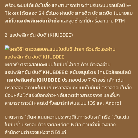
พร้อมระบบโต้แย้งใบสั่ง และสามารถชำระค่าปรับระบบออนไลน์ E-
Ticket ได้ตลอด 24 ชั่วโมง ผ่านบัตรเครดิต บัตรเดบิต โมบายแบ
งก์กิ้ง
แอปพลิเคชันเป๋าตัง
และจุดชำระที่มีเครื่องหมาย PTM
2. แอปพลิเคชัน ขับดี (KHUBDEE)
เผยวิธี! ตรวจสอบคะแนนใบขับขี่ ง่ายๆ ด้วยตัวเองผ่าน
แอปพลิเคชัน ขับดี KHUBDEE
© สนับสนุนโดย ไทยนิวส์ออนไลน์
แอปพลิเคชัน KHUBDEE
ประกอบด้วย 7 ฟีเจอร์หลัก เช่น
ตรวจสอบสถานะใบขับขี่ ตรวจสอบคะแนนใบขับขี่ ตรวจสอบใบสั่ง
ย้อนหลัง โต้แย้งข้อกล่าวหา อัปเดตข่าวสารจราจร และอื่นๆ
สามารถดาวน์โหลดได้ทั้งสมาร์ทโฟนระบบ iOS และ Androi
มาตรการ “ตัดคะแนนความประพฤติในการขับรถ” หรือ “ตัดแต้ม
ใบขับขี่” ประกอบด้วยรายละเอียด 6 ข้อ ตามคำชี้แจงของ
สำนักงานตำรวจแห่งชาติ ได้แก่