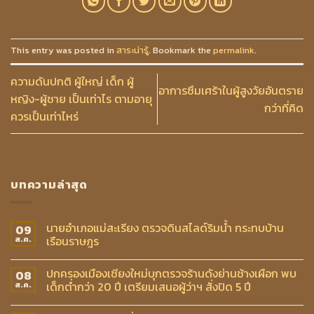
This entry was posted in
สาระน่ารู้
. Bookmark the
permalink
.
ความดันปกติ ผู้ใหญ่ เด็ก ผู้
อาการซึมเศร้าในผู้สูงวัยอันตราย
หญิง-ผู้ชาย เป็นเท่าไร ตามอายุ
กว่าที่คิด
ควรเป็นเท่าไหร่
บทความล่าสุด
นายอำเภอแม่สะเรียง ตรวจดินสไลด์ริมน้ำ กระทบบ้าน
09
เรือนราษฎร
ส.ค.
ปกครองเมืองเชียงใหม่บุกตรวจร้านดังย่านช้างเผือก พบ
08
เด็กต่ำกว่า 20 ปี เตรียมเสนอผู้ว่าฯ สั่งปิด 5 ปี
ส.ค.