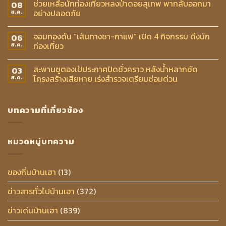
ช่วยเหลือนักท่องเที่ยวหลงป่าดอยสุเทพ พากลับออกมา
08
อย่างปลอดภัย
ส.ค.
จอมทองดัน “เส้นทางชา-กาแฟ” เปิด 4 กิจกรรม ดึงนัก
06
ท่องเที่ยว
ส.ค.
สะพานซูตองเป้ประกาศปิดชั่วคราว หลังน้ำหลากซัด
03
โครงสร้างเสียหาย เร่งสำรวจเตรียมซ่อมด่วน
ส.ค.
บทความที่เกี่ยวข้อง
หมวดหมู่บทความ
ของกิ๋นบ้านเฮา
(13)
ข่าวสารทั่วไปบ้านเฮา
(372)
ข่าวเด่นบ้านเฮา
(839)