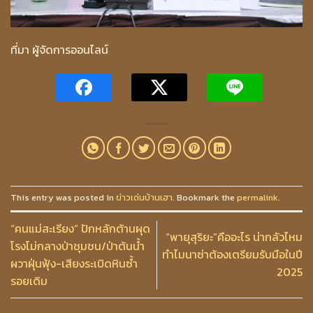
ที่มา ผู้จัดการออนไลน์
This entry was posted in
ข่าวเด่นบ้านเฮา
. Bookmark the
permalink
.
“คนแม่สะเรียง” ปักหลักต้านผุด
“พายุสุริยะ”คืออะไร น่ากลัวไหม
โรงโม่กลางป่าชุมชน/ป่าต้นน้ำ
ทำไมนาซ่าต้องเตรียมรับมือในปี
ผวาฝุ่นฟุ้ง-เสียงระเบิดหินซ้ำ
2025
รอยเดิม