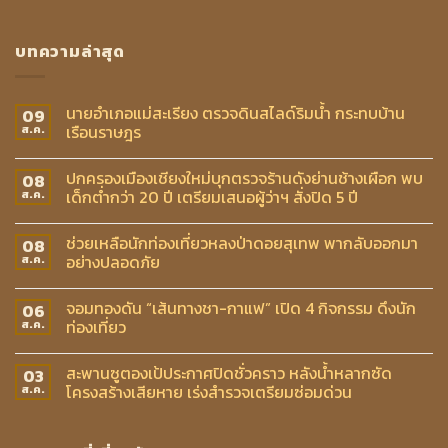
บทความล่าสุด
นายอำเภอแม่สะเรียง ตรวจดินสไลด์ริมน้ำ กระทบบ้าน
09
เรือนราษฎร
ส.ค.
ปกครองเมืองเชียงใหม่บุกตรวจร้านดังย่านช้างเผือก พบ
08
เด็กต่ำกว่า 20 ปี เตรียมเสนอผู้ว่าฯ สั่งปิด 5 ปี
ส.ค.
ช่วยเหลือนักท่องเที่ยวหลงป่าดอยสุเทพ พากลับออกมา
08
อย่างปลอดภัย
ส.ค.
จอมทองดัน “เส้นทางชา-กาแฟ” เปิด 4 กิจกรรม ดึงนัก
06
ท่องเที่ยว
ส.ค.
สะพานซูตองเป้ประกาศปิดชั่วคราว หลังน้ำหลากซัด
03
โครงสร้างเสียหาย เร่งสำรวจเตรียมซ่อมด่วน
ส.ค.