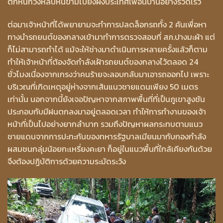
ตกหนักวิ่งหลบหนีข้ามไปยังฝั่งประเทศเพื่อนบ้านอย่างรวดเร็ว
ต่อมาเจ้าหน้าที่ได้พยายามจะทำการปลดล็อกรถทั้ง 2 คันเพื่อหา
ทางนำรถยนต์ของกลางเข้ามาทำการตรวจสอบที่ สภ.ปางมะผ้า แต่
ก็ไม่สามารถทำได้ แม้จะให้ช่างมาดำเนินการหลายครั้งแล้วก็ตาม
ทำให้เจ้าหน้าที่ต้องจัดกำลังเฝ้ารถยนต์ของกลางไว้ตลอด 24
ชั่วโมงเนื่องจากเกรงว่าคนร้ายจะลอบกลับมาเอารถออกไป เพราะ
บริเวณที่เกิดเหตุอยู่ห่างจากเส้นแนวชายแดนเพียง 50 เมตร
เท่านั้น นอกจากนี้ยังเจอปัญหาจากสภาพพื้นที่ที่เป็นภูเขาสูงชัน
ประกอบกับมีฝนตกลงมาอยู่ตลอดเวลา ทำให้การทำงานของเจ้า
หน้าที่เป็นไปอย่างยากลำบาก รวมถึงปัญหาผลกระทบตามแนว
ชายแดนจากการปะทะกันของทหารรัฐบาลเมียนมากับกองกำลัง
ผสมชนกลุ่มน้อยกะเหรี่ยงคะยา ก็อยู่ในแนวพื้นที่ใกล้เคียงกันด้วย
จึงต้องปฏิบัติการด้วยความระมัดระวัง