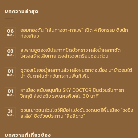
บทความล่าสุด
จอมทองดัน “เส้นทางชา-กาแฟ” เปิด 4 กิจกรรม ดึงนัก
06
ท่องเที่ยว
ส.ค.
สะพานซูตองเป้ประกาศปิดชั่วคราว หลังน้ำหลากซัด
03
โครงสร้างเสียหาย เร่งสำรวจเตรียมซ่อมด่วน
ส.ค.
ซูตองเป้เจอน้ำหลากแล้ว หลังฝนตกต่อเนื่อง นาข้าวจมใต้
01
น้ำ จับตาฝนซ้ำหวั่นกระทบพื้นที่เพิ่ม
ส.ค.
ผาเมือง สนับสนุนทีม SKY DOCTOR บินด่วนรับทารก
01
วิกฤติ ส่งต่อถึง รพ.นครพิงค์ใน 30 นาที
ส.ค.
ชวนเยาวชนร่วมโชว์ฝีมือ! แข่งขันวงดนตรีพื้นเมือง “วงซึง
31
สะล้อ” ชิงถ้วยประทาน “สื่อสีขาว”
ก.ค.
บทความที่เกี่ยวข้อง