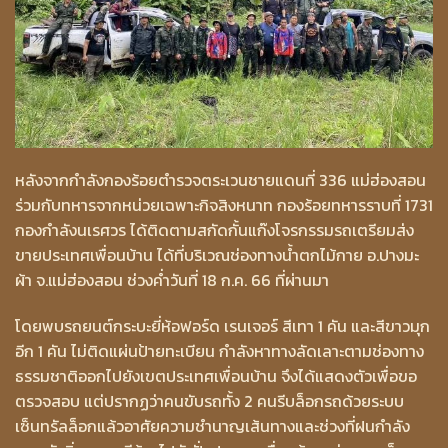
หลังจากกำลังกองร้อยตำรวจตระเวนชายแดนที่ 336 แม่ฮ่องสอน
ร่วมกับทหารจากหน่วยเฉพาะกิจสิงหนาท กองร้อยทหารราบที่ 1731
กองกำลังนเรศวร ได้ติดตามสกัดกั้นแก๊งโจรกรรมรถเตรียมส่ง
ขายประเทศเพื่อนบ้าน ได้ที่บริเวณช่องทางน้ำตกไม้กาย อ.ปางมะ
ผ้า จ.แม่ฮ่องสอน ช่วงค่ำวันที่ 18 ก.ค. 66 ที่ผ่านมา
โดยพบรถยนต์กระบะยี่ห้อฟอร์ด เรนเจอร์ สีเทา 1 คัน และสีขาวมุก
อีก 1 คัน ไม่ติดแผ่นป้ายทะเบียน กำลังหาทางลัดเลาะตามช่องทาง
ธรรมชาติออกไปยังเขตประเทศเพื่อนบ้าน จึงได้แสดงตัวเพื่อขอ
ตรวจสอบ แต่ปรากฏว่าคนขับรถทั้ง 2 คนรีบล็อกรถด้วยระบบ
เซ็นทรัลล็อกแล้วอาศัยความชำนาญเส้นทางและช่วงที่ฝนกำลัง