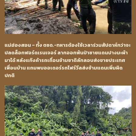
แม่ฮ่องสอน – ทั้ง ตชด.-ทหารต้องใช้เวลาร่วมสัปดาห์กว่าจะ
ปลดล็อกฟอร์ดเรนเจอร์ ลากออกพ้นป่าชายแดนปางมะผ้า
มาได้ หลังแก๊งค้ารถเถื่อนข้ามชาติลักลอบส่งขายประเทศ
เพื่อนบ้าน แถมพบออเดอร์รถโฟร์วีลส่งข้ามแดนเพิ่มผิด
ปกติ