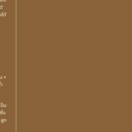
ต่
ได้
ย
็น >
้ำ
เป็น
ึ่ง
 ลูก