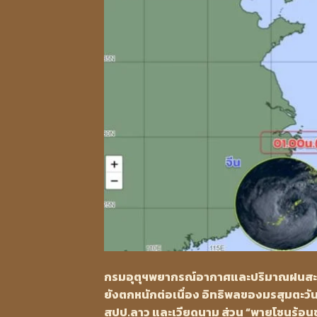
กรมอุตุฯพยากรณ์อากาศและปริมาณฝนสะสมช่
ยังตกหนักต่อเนื่อง อิทธิพลของมรสุมตะว
สปป.ลาว และเวียดนาม ส่วน “พายุโซนร้อนขน