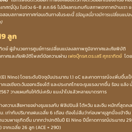
ระเทศญี่ปุ่น ในช่วง 6-8 ส.ค.66 ไม่มีผลกระทบกับสภาพอากาศบ้านเรา แ
 ตรวจสอบสภาพอากาศก่อนเดินทางในระยะนี้
(ข้อมูลนี้อาจมีการเปลี่ยนแปลง
จ)
19 ลูก
ุภราทิตย์ ผู้อำนวยการศูนย์การเปลี่ยนแปลงสภาพภูมิอากาศและภัยพิบัติ
ิอากาศและภัยพิบัติโพสต์ข้อความผ่าน
เฟซบุ๊กรศ.ดร.เสรี ศุภราทิตย์
โด
 (El Nino) โดยระดับปัจจุบันประมาณ 1.1 oC และคาดการณ์จะเพิ่มขึ้นเป
ิภาคเอเชียตะวันออกเฉียงใต้ และประเทศไทยจะรุนแรงมากขึ้น ร้อน แล้ง น
ี 2567 วางแผนกันให้ดีน่ะครับ แนะนำไปแล้วหลายมาตรการ
ร้างความเสียหายอย่างรุนแรงกับ ฟิลิปปินส์ ไต้หวัน และจีน หนักที่สุดคง
. เท่ากับปริมาณฝนเฉลี่ย 6 เดือน ต้องไม่ลืมว่าก่อนพายุลูกนี้จะเข้าจีน ซ
นวนพายุเกิดขึ้น มากกว่าปกติในปี El Nino ปีนี้คาดการณ์ประมาณ 29
จากเฉลี่ย 26 ลูก (ACE = 290)