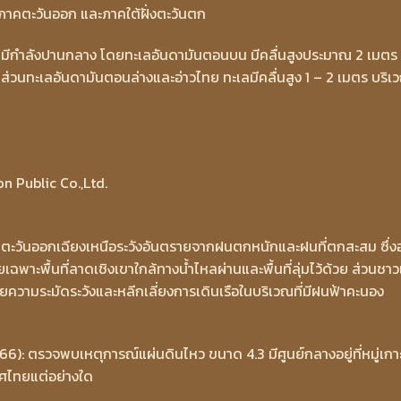
าคตะวันออก และภาคใต้ฝั่งตะวันตก
ยมีกำลังปานกลาง โดยทะเลอันดามันตอนบน มีคลื่นสูงประมาณ 2 เมตร
ส่วนทะเลอันดามันตอนล่างและอ่าวไทย ทะเลมีคลื่นสูง 1 – 2 เมตร บริเว
n Public Co.,Ltd.
วันออกเฉียงเหนือระวังอันตรายจากฝนตกหนักและฝนที่ตกสะสม ซึ่ง
พาะพื้นที่ลาดเชิงเขาใกล้ทางน้ำไหลผ่านและพื้นที่ลุ่มไว้ด้วย ส่วนชาวเ
ยความระมัดระวังและหลีกเลี่ยงการเดินเรือในบริเวณที่มีฝนฟ้าคะนอง
6): ตรวจพบเหตุการณ์แผ่นดินไหว ขนาด 4.3 มีศูนย์กลางอยู่ที่หมู่เกา
ทศไทยแต่อย่างใด