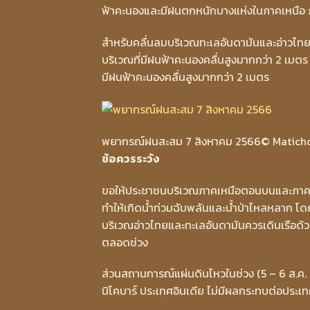
ฟ้าคะนองและมีฝนตกหนักบางแห่งในภาคเหนือ ภ
สำหรับคลื่นลมบริเวณทะเลอันดามันและอ่าวไท
บริเวณที่มีฝนฟ้าคะนองคลื่นสูงมากกว่า 2 เมตร 
มีฝนฟ้าคะนองคลื่นสูงมากกว่า 2 เมตร
พยากรณ์ฝนสะสม 7 สิงหาคม 2566
© Maticho
ข้อควรระวัง
ขอให้ประชาชนบริเวณภาคเหนือตอนบนและภาคตะ
ทำให้เกิดน้ำท่วมฉับพลันและน้ำป่าไหลหลาก โดยเฉ
บริเวณอ่าวไทยและทะเลอันดามันควรเดินเรือด้ว
ตลอดช่วง
ส่วนสถานการณ์แผ่นดินไหวในช่วง (5 – 6 ส.ค. 6
นิโคบาร์ ประเทศอินเดีย ไม่มีผลกระทบต่อประเ