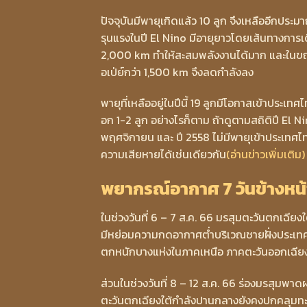
ปัจจุบันมีพายุเกิดแล้ว 10 ลูก จึงเหลืออีกประม
รุนแรงในปี El Nino มีอายุยาวโดยเส้นทางการเ
2,000 km ทำให้สะสมพลังงานได้มาก และในขณะที่
อเป่ย์กว่า 1,500 km จึงลดกำลังลง
พายุที่เหลืออยู่ในปีนี้ 19 ลูกมีโอกาสเข้าประเท
อก 1-2 ลูก อย่างไรก็ตาม ถ้าดูตามสถิติปี El Ni
พฤศจิกายน และ ปี 2558 ไม่มีพายุเข้าประเทศไท
ความเสียหายได้เช่นเดียวกัน
(อ่านข่าวเพิ่มเติม)
พยากรณ์อากาศ 7 วันข้างหน้
ในช่วงวันที่ 6 – 7 ส.ค. 66 มรสุมตะวันตกเฉ
มีหย่อมความกดอากาศต่ำบริเวณชายฝั่งประเทศเ
ตกหนักบางแห่งในภาคเหนือ ภาคตะวันออกเฉีย
ส่วนในช่วงวันที่ 8 – 12 ส.ค. 66 ร่องมรสุ
ตะวันตกเฉียงใต้กำลังปานกลางยังคงปกคลุมทะเ