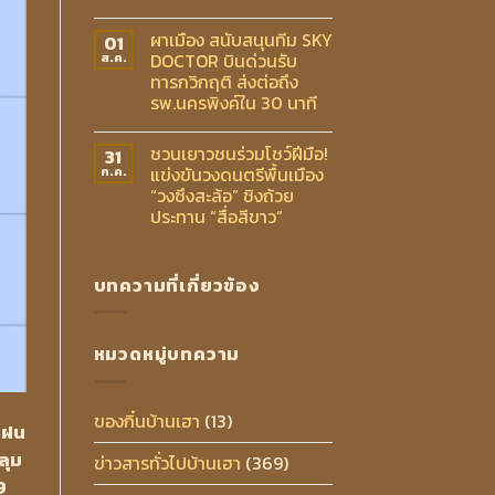
ผาเมือง สนับสนุนทีม SKY
01
DOCTOR บินด่วนรับ
ส.ค.
ทารกวิกฤติ ส่งต่อถึง
รพ.นครพิงค์ใน 30 นาที
ชวนเยาวชนร่วมโชว์ฝีมือ!
31
แข่งขันวงดนตรีพื้นเมือง
ก.ค.
“วงซึงสะล้อ” ชิงถ้วย
ประทาน “สื่อสีขาว”
บทความที่เกี่ยวข้อง
หมวดหมู่บทความ
ของกิ๋นบ้านเฮา
(13)
 ฝน
ลุม
ข่าวสารทั่วไปบ้านเฮา
(369)
9