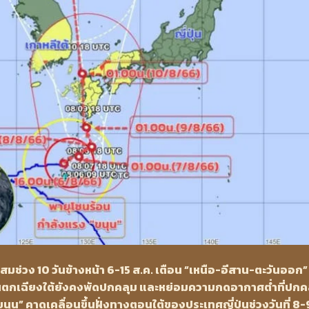
วง 10 วันข้างหน้า 6-15 ส.ค. เตือน “เหนือ-อีสาน-ตะวันออก”
ันตกเฉียงใต้ยังคงพัดปกคลุม และหย่อมความกดอากาศต่ำที่ปกค
ุน” คาดเคลื่อนขึ้นฝั่งทางตอนใต้ของประเทศญี่ปุ่นช่วงวันที่ 8-