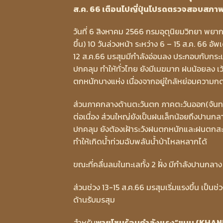
ส.ค. 66 เตือนไปญี่ปุ่นโปรดตรวจสอบสภ
วันที่ 6 สิงหาคม 2566 กรมอุตุนิยมวิทยา พยาก
ขึ้น) 10 วันล่วงหน้า ระหว่าง 6 – 15 ส.ค. 66
12 ส.ค.66 มรสุมมีกำลังอ่อนลง ประกอบกับกร
ปกคลุม ทำให้ทั่วไทย ยังมีเมฆมาก ฝนน้อยลง 
ตกหนักบางแห่ง เนื่องจากอยู่ใกล้หย่อมความก
ส่วนภาคกลางด้านตะวันตก ภาคตะวันออก(จันทบุร
ต่อเนื่อง ส่วนใหญ่ยังเป็นฝนเล็กน้อยถึงปานกล
ปกคลุม ยังต้องเฝ้าระวังฝนตกหนักและฝนตกส
ทำให้เกิดน้ำท่วมฉับพลันน้ำป่าไหลหลากได้
ขณะที่คลื่นลมในทะเลทั้ง 2 ฝั่ง มีกำลังปานกลาง
ส่วนช่วง 13-15 ส.ค.66 มรสุมเริ่มแรงขึ้น เป็น
ด้านรับมรสุม
สำหรับ
พายุโซนร้อนกำลังแรง”ขนุน (KHAN