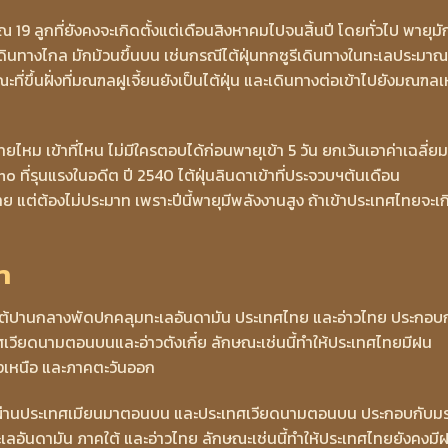
าณ 19 ลูกที่ยังคงจะเกิดตั้งแต่เดือนสิงหาคมไปจนสิ้นปี โดยทั่วไป พายุมั
ดินทางไกล มักม้วนขึ้นบน เช่นกรณีไต้ฝุ่นทกซูรีเดินทางในทะเลประมาณ
ขึ้นฝั่งที่มณฑลฝูเจี้ยนยังเป็นไต้ฝุ่น และเดินทางต่อเข้าไปยังมณฑลเ
ศไทยไหม เข้าที่ไหน ไม่มีใครตอบได้ก่อนพายุเข้า 5 วัน ยกเว้นเอาค่าเฉลี่ย
no ที่รุนแรงในอดีต ปี 2540 ไต้ฝุ่นลินดาเข้าที่ประจวบฯต้นเดือน
ย แต่ต้องไม่ประมาท เพราะปีนี้พายุมีพลังงานสูง ถ้าเข้าประเทศไทยจะเก
า
ียงใต้ปานกลางพัดปกคลุมทะเลอันดามัน ประเทศไทย และอ่าวไทย ประกอบ
วียดนามตอนบนและอ่าวตังเกี๋ย ลักษณะเช่นนี้ทำให้ประเทศไทยมีฝน
งเหนือ และภาคตะวันออก
มพาดผ่านประเทศเมียนมาตอนบน และประเทศเวียดนามตอนบน ประกอบกับม
ลอันดามัน ภาคใต้ และอ่าวไทย ลักษณะเช่นนี้ทำให้ประเทศไทยยังคงมี