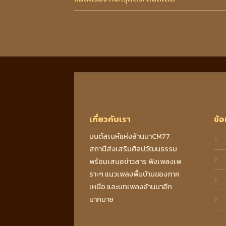
เกี่ยวกับเรา
ข้อ
มนต์สเนห์แห่งล้านนาCM77
สถานีส่งเสริมศิลปวัฒนธรรม
พร้อมเสนอข่าวสาร ฟังเพลงเพ
ราะๆ แนวเพลงพื้นบ้านของภาค
เหนือ และบทเพลงล้านนาอีก
มากมาย