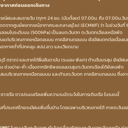
าพอากาศก่อนออกเดินทาง
รณ์ฝนสะสมรายวัน (ทุกๆ 24 ชม. (นับตั้งแต่ 07.00น. ถึง 07.00น.วันรุ
 อัพเดตจากศูนย์พยากรณ์อากาศระยะกลางยุโรป (ECMWF) ว่า ในช่วงวันที่ 
ะแสลมในระดับบน (500hPa) เป็นลมตะวันตก ตะวันตกเฉียงเหนือพัด
เว้นแต่บริเวณภาคเหนือตอนบน ภาคอีสานตอนบน ยังมีฝนตกต่อเนื่องแล
ดอากาศต่ำที่ปกคลุม สปป.ลาว และเวียดนาม
ี ตราด) และภาคใต้ฝั่งอันดามัน (ระนอง พังงา) ด้านรับมรสุม ยังมีฝ
าง ช่วงบ่าย-ค่ำ เนื่องจากอิทธิพลของมรสุมตะวันตกเฉียงใต้ยังคงพัด
ะสมบริเวณภาคเหนือตอนบน และด้านตะวันตก ภาคอีสานตอนบน ซึ่งอา
 ชาวเรือ ชาวประมงต้องเพิ่มความระมัดระวังในการเดินเรือ ในระยะนี้
ช่วงที่ประเทศไทยจะมีฝนเพิ่มขึ้นบ้าง โดยเฉพาะบริเวณภาคใต้ ภาคตะวันอ
UN)”
ในทะเลจีนตะวันออก กำลังเคลื่อนตัวทางตะวันออกเฉียงเหนือ ค่อ