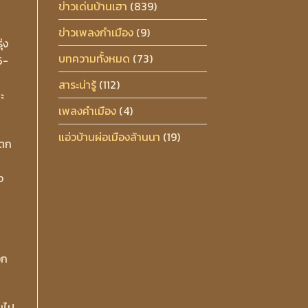
ข่าวเด่นบ้านเฮา
(839)
ข่าวเพลงกำเมือง
(9)
่ง
บทความทั้งหมด
(73)
6-
สาระน่ารู้
(112)
ะ
เพลงคำเมือง
(4)
แอ่วบ้านผ่อเมืองล้านนา
(19)
นตก
จ
อก
นไป