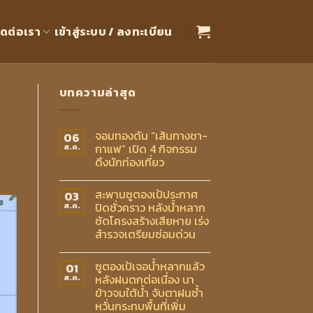
ิดต่อเรา
เข้าสู่ระบบ / ลงทะเบียน
บทความล่าสุด
จอมทองดัน “เส้นทางชา-
06
กาแฟ” เปิด 4 กิจกรรม
ส.ค.
ดึงนักท่องเที่ยว
สะพานซูตองเป้ประกาศ
03
ปิดชั่วคราว หลังน้ำหลาก
ส.ค.
ซัดโครงสร้างเสียหาย เร่ง
สำรวจเตรียมซ่อมด่วน
ซูตองเป้เจอน้ำหลากแล้ว
01
หลังฝนตกต่อเนื่อง นา
ส.ค.
ข้าวจมใต้น้ำ จับตาฝนซ้ำ
หวั่นกระทบพื้นที่เพิ่ม