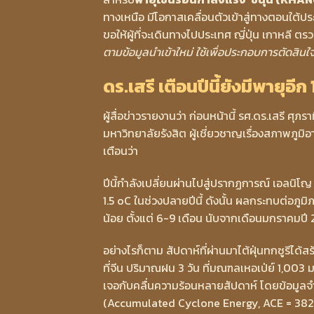
ทางเหนือ มีโอกาสเคลื่อนตัวเข้าสู่ทางตอนใต้ป
ขอให้ผู้ที่จะเดินทางไปประเทศ ญี่ปุ่น เกาหลี
ตามข้อมูลนำเข้าใหม่ ใช้เพื่อประกอบการตัดสินใ
ดร.เสรี เตือนปีนี้ยังมีพายุอีก 
ผู้สื่อข่าวรายงานว่า ก่อนหน้านี้ รศ.ดร.เสรี ศ
มหาวิทยาลัยรังสิต ผู้เชี่ยวชาญเรื่องสภาพภูม
เตือนว่า
ปีนี้กำลังเปลี่ยนผ่านไปสู่ปรากฏการณ์ เอลนิโญ
1.5 oC ในช่วงปลายปีนี้ ดังนั้น ผลกระทบต่อภูม
น้อย ตั้งแต่ 6-9 เดือน นับจากเดือนมกราคมป
อย่างไรก็ตาม สัปดาห์ที่ผ่านมาไต้ฝุ่นทกซูรีได้ส
ที่จีน ปริมาณฝน 3 วัน ที่มณฑลเหอเป่ย์ 1,003 มม
เจอกับคลื่นความร้อนหลายสัปดาห์ โดยข้อมูลจำ
(Accumulated Cyclone Energy, ACE = 382) 