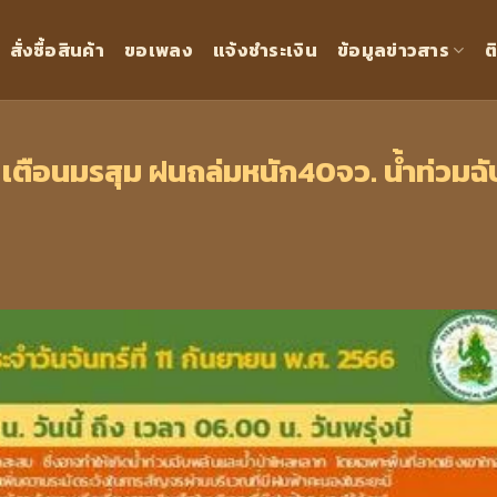
สั่งซื้อสินค้า
ขอเพลง
แจ้งชำระเงิน
ข้อมูลข่าวสาร
ต
 เตือนมรสุม ฝนถล่มหนัก40จว. น้ำท่วมฉั