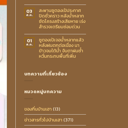
สะพานซูตองเป้ประกาศ
03
ปิดชั่วคราว หลังน้ำหลาก
ส.ค.
ซัดโครงสร้างเสียหาย เร่ง
สำรวจเตรียมซ่อมด่วน
ซูตองเป้เจอน้ำหลากแล้ว
01
หลังฝนตกต่อเนื่อง นา
ส.ค.
ข้าวจมใต้น้ำ จับตาฝนซ้ำ
หวั่นกระทบพื้นที่เพิ่ม
บทความที่เกี่ยวข้อง
หมวดหมู่บทความ
ของกิ๋นบ้านเฮา
(13)
ข่าวสารทั่วไปบ้านเฮา
(371)