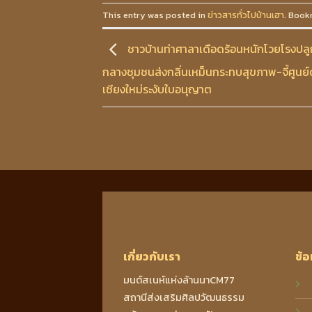
This entry was posted in
ข่าวสารทั่วไปบ้านเฮา
. Book
ชาวบ้านท่าศาลาเดือดร้อนหนักโวยโรงปลู
กลางชุมชนส่งกลิ่นเหม็นกระทบสุขภาพ-จี้ศูนย
เชียงใหม่ระงับใบอนุญาต
เกี่ยวกับเรา
ข้อ
มนต์สเนห์แห่งล้านนาCM77
สถานีส่งเสริมศิลปวัฒนธรรม