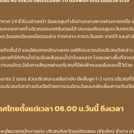
ล่ม 40 จังหวัด ตหนักร้อยละ 70 ของพื้นที่ กทม.โดนด้วย ระวัง
าศ 24 ชั่วโมงข้างหน้า ร่องมรสุมกำลังปานกลางพาดผ่านภาคเหนือ 
วามกดอากาศต่ำบริเวณประเทศจีนตอนใต้ ประกอบกับมรสุมตะวันตกเฉี
ตะวันออกเฉียงเหนือตอนล่าง ภาคกลาง ภาคตะวันออก ภาคใต้ และอ่า
งเกิดขึ้นได้ และมีฝนตกหนักบางแห่ง ขอให้ประชาชนในบริเวณดังกล่าว
อาจทำให้เกิดน้ำท่วมฉับพลันและน้ำป่าไหลหลาก โดยเฉพาะพื้นที่ลาดเช
่มความระมัดระวังในการสัญจรผ่านบริเวณที่มีฝนฟ้าคะนองในระยะนี้ไว้ด้วย
มาณ 2 เมตร ส่วนบริเวณทะเลอันดามัน มีคลื่นสูง 1-2 เมตร บริเวณที่ม
ในบริเวณดังกล่าวเดินเรือด้วยความระมัดระวังและหลีกเลี่ยงการเดินเรือ
ทยตั้งแต่เวลา 06.00 น.วันนี้ ถึงเวลา
 และมีฝนตกหนักบางแห่ง บริเวณจังหวัดแม่ฮ่องสอน เชียงใหม่ ลำปาง น่