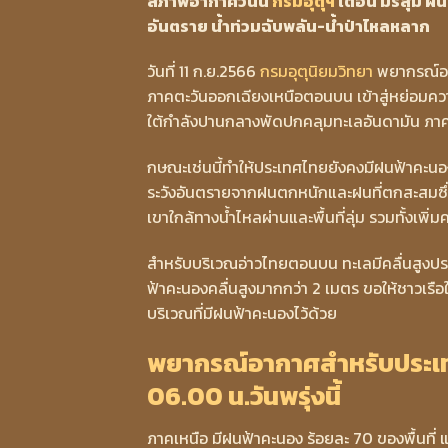
สภาพอากาศวันนี้
กรมอุตุฯ
เตือน มรสุม ฝนถ
อันตราย น้ำท่วมฉับพลัน-น้ำป่าไหลหลาก
วันที่ 11 ก.ย.2566
กรมอุตุนิยมวิทยา
พยากรณ์อาก
ภาคตะวันออกเฉียงเหนือตอนบน เข้าสู่หย่อมค
ใต้กำลังปานกลางพัดปกคลุมทะเลอันดามัน ภาค
กษณะเช่นนี้ทำให้ประเทศไทยยังคงมีฝนฟ้าคะนอ
ระวังอันตรายจากฝนตกหนักและฝนที่ตกสะสมซึ่ง
เขาใกล้ทางน้ำไหลผ่านและพื้นที่ลุ่ม รวมทั้งเพิ
สำหรับบริเวณอ่าวไทยตอนบน ทะเลมีคลื่นสูงประ
ฟ้าคะนองคลื่นสูงมากกว่า 2 เมตร ขอให้ชาวเรือ
บริเวณที่มีฝนฟ้าคะนองไว้ด้วย
พยากรณ์อากาศสำหรับประเทศไ
06.00 น.วันพรุ่งนี้
ภาคเหนือ มีฝนฟ้าคะนอง ร้อยละ 70 ของพื้นที่