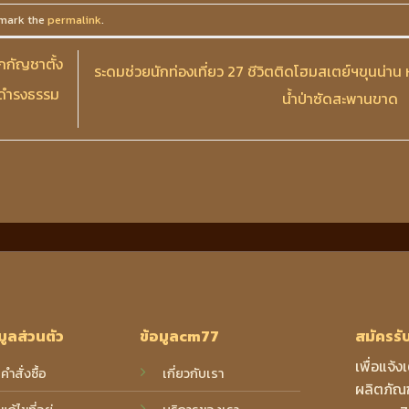
mark the
permalink
.
กกัญชาตั้ง
ระดมช่วยนักท่องเที่ยว 27 ชีวิตติดโฮมสเตย์ฯขุนน่าน 
์ดำรงธรรม
น้ำป่าซัดสะพานขาด
มูลส่วนตัว
ข้อมูลcm77
สมัครรั
เพื่อแจ้ง
คำสั่งซื้อ
เกี่ยวกับเรา
ผลิตภัณฑ