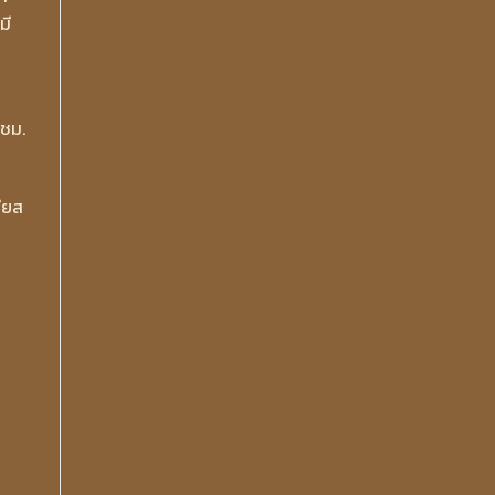
มี
/ชม.
ียส