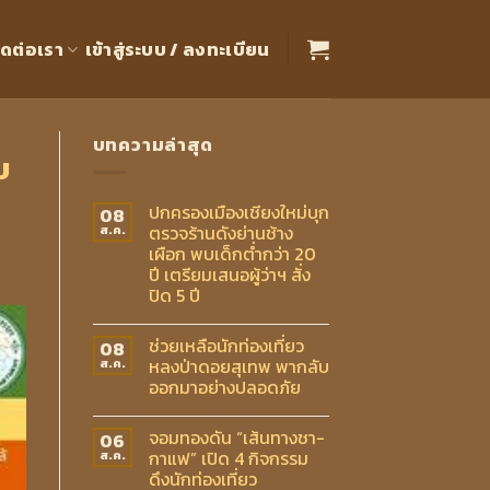
ิดต่อเรา
เข้าสู่ระบบ / ลงทะเบียน
บทความล่าสุด
บ
ปกครองเมืองเชียงใหม่บุก
08
ตรวจร้านดังย่านช้าง
ส.ค.
เผือก พบเด็กต่ำกว่า 20
ปี เตรียมเสนอผู้ว่าฯ สั่ง
ปิด 5 ปี
ช่วยเหลือนักท่องเที่ยว
08
หลงป่าดอยสุเทพ พากลับ
ส.ค.
ออกมาอย่างปลอดภัย
จอมทองดัน “เส้นทางชา-
06
กาแฟ” เปิด 4 กิจกรรม
ส.ค.
ดึงนักท่องเที่ยว