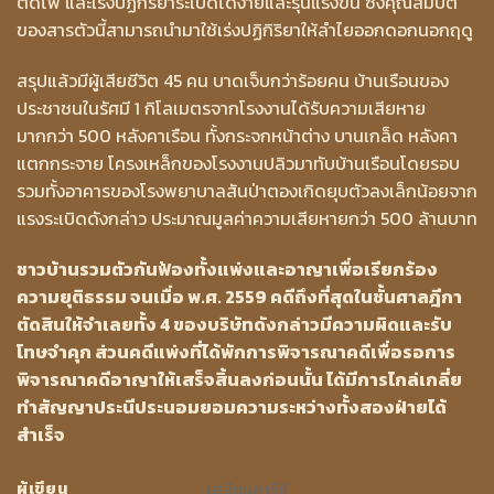
ติดไฟ และเร่งปฏิกิริยาระเบิดได้ง่ายและรุนแรงขึ้น ซึ่งคุณสมบัติ
ของสารตัวนี้สามารถนำมาใช้เร่งปฏิกิริยาให้ลำไยออกดอกนอกฤดู
สรุปแล้วมีผู้เสียชีวิต 45 คน บาดเจ็บกว่าร้อยคน บ้านเรือนของ
ประชาชนในรัศมี 1 กิโลเมตรจากโรงงานได้รับความเสียหาย
มากกว่า 500 หลังคาเรือน ทั้งกระจกหน้าต่าง บานเกล็ด หลังคา
แตกกระจาย โครงเหล็กของโรงงานปลิวมาทับบ้านเรือนโดยรอบ
รวมทั้งอาคารของโรงพยาบาลสันป่าตองเกิดยุบตัวลงเล็กน้อยจาก
แรงระเบิดดังกล่าว ประมาณมูลค่าความเสียหายกว่า 500 ล้านบาท
ชาวบ้านรวมตัวกันฟ้องทั้งแพ่งและอาญาเพื่อเรียกร้อง
ความยุติธรรม จนเมื่อ พ.ศ. 2559 คดีถึงที่สุดในชั้นศาลฎีกา
ตัดสินให้จำเลยทั้ง 4 ของบริษัทดังกล่าวมีความผิดและรับ
โทษจำคุก ส่วนคดีแพ่งที่ได้พักการพิจารณาคดีเพื่อรอการ
พิจารณาคดีอาญาให้เสร็จสิ้นลงก่อนนั้น ได้มีการไกล่เกลี่ย
ทำสัญญาประนีประนอมยอมความระหว่างทั้งสองฝ่ายได้
สำเร็จ
ผู้เขียน
เสมียนอารีย์