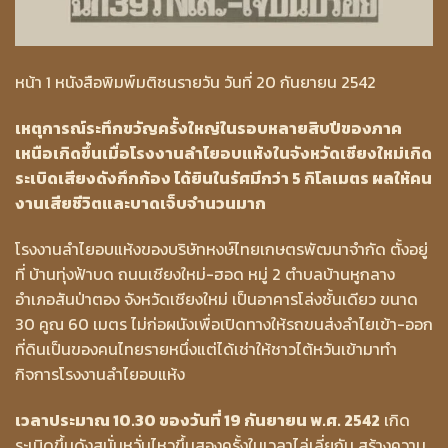
หน้า 1 หนังสือพิมพ์มติชนรายวัน วันที่ 20 กันยายน 2542
เหตุการณ์ระทึกขวัญครั้งใหญ่ในรอบหลายสิบปีของภาค
เหนือเกิดขึ้นเมื่อโรงงานลำไยอบแห้งในจังหวัดเชียงใหม่เกิด
ระเบิดเสียงดังกึกก้อง ได้ยินในรัศมีกว่า 5 กิโลเมตร ผลให้คน
งานเสียชีวิตและบาดเจ็บจำนวนมาก
โรงงานลำไยอบแห้งของบริษัทหงษ์ไทยเกษตรพัฒนาจำกัด ตั้งอยู่
ที่ บ้านทุ่งฟ้าบด ถนนเชียงใหม่-ฮอด หมู่ 2 ตำบลบ้านหูกลาง
อำเภอสันป่าตอง จังหวัดเชียงใหม่ เป็นอาคารโล่งชั้นเดียว ขนาด
30 คูณ 60 เมตร ไม่ก่อผนังเพื่อเปิดทางให้รถขนส่งลำไยเข้า-ออก
ที่ดินเป็นของคนไทยรายหนึ่งแต่ได้เช่าให้ชาวไต้หวันเข้ามาทำ
กิจการโรงงานลำไยอบแห้ง
เวลาประมาณ 10.30 ของวันที่ 19 กันยายน พ.ศ. 2542
เกิด
ระเบิดขึ้นดังสนั่นหวั่นไหวขึ้นสองครั้งในเวลาไล่เลี่ยกัน สร้างความ