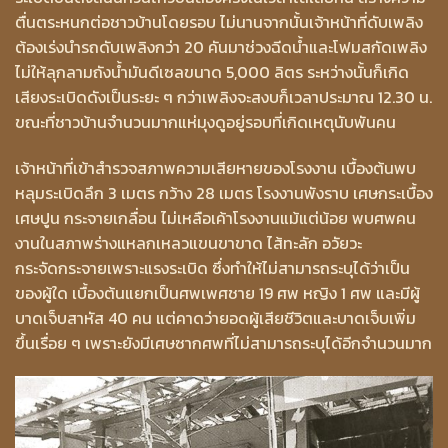
ตื่นตระหนกต่อชาวบ้านโดยรอบ ไม่นานจากนั้นเจ้าหน้าที่ดับเพลิง
ต้องเร่งนำรถดับเพลิงกว่า 20 คันมาช่วงฉีดน้ำและโฟมสกัดเพลิง
ไม่ให้ลุกลามถังน้ำมันดีเซลขนาด 5,000 ลิตร ระหว่างนั้นก็เกิด
เสียงระเบิดดังเป็นระยะ ๆ กว่าเพลิงจะสงบก็เวลาประมาณ 12.30 น.
ขณะที่ชาวบ้านจำนวนมากแห่มุงดูอยู่รอบที่เกิดเหตุนับพันคน
เจ้าหน้าที่เข้าสำรวจสภาพความเสียหายของโรงงาน เบื้องต้นพบ
หลุมระเบิดลึก 3 เมตร กว้าง 28 เมตร โรงงานพังราบ เศษกระเบื้อง
เศษปูน กระจายเกลื่อน ไม่เหลือเค้าโรงงานแม้แต่น้อย พบศพคน
งานในสภาพร่างแหลกเหลวแขนขาขาด ไส้ทะลัก อวัยวะ
กระจัดกระจายเพราะแรงระเบิด ซึ่งทำให้ไม่สามารถระบุได้ว่าเป็น
ของผู้ใด เบื้องต้นแยกเป็นศพเพศชาย 19 ศพ หญิง 1 ศพ และมีผู้
บาดเจ็บสาหัส 40 คน แต่คาดว่ายอดผู้เสียชีวิตและบาดเจ็บเพิ่ม
ขึ้นเรื่อย ๆ เพราะยังมีเศษซากศพที่ไม่สามารถระบุได้อีกจำนวนมาก