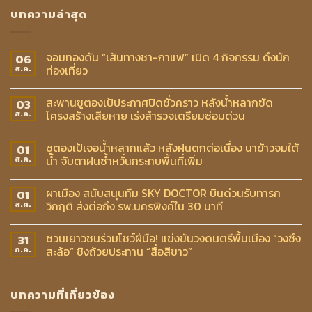
บทความล่าสุด
จอมทองดัน “เส้นทางชา-กาแฟ” เปิด 4 กิจกรรม ดึงนัก
06
ท่องเที่ยว
ส.ค.
สะพานซูตองเป้ประกาศปิดชั่วคราว หลังน้ำหลากซัด
03
โครงสร้างเสียหาย เร่งสำรวจเตรียมซ่อมด่วน
ส.ค.
ซูตองเป้เจอน้ำหลากแล้ว หลังฝนตกต่อเนื่อง นาข้าวจมใต้
01
น้ำ จับตาฝนซ้ำหวั่นกระทบพื้นที่เพิ่ม
ส.ค.
ผาเมือง สนับสนุนทีม SKY DOCTOR บินด่วนรับทารก
01
วิกฤติ ส่งต่อถึง รพ.นครพิงค์ใน 30 นาที
ส.ค.
ชวนเยาวชนร่วมโชว์ฝีมือ! แข่งขันวงดนตรีพื้นเมือง “วงซึง
31
สะล้อ” ชิงถ้วยประทาน “สื่อสีขาว”
ก.ค.
บทความที่เกี่ยวข้อง