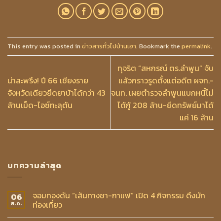
This entry was posted in
ข่าวสารทั่วไปบ้านเฮา
. Bookmark the
permalink
.
ทุจริต “สหกรณ์ ตร.ลำพูน” จับ
น่าสะพรึง! ปี 66 เชียงราย
แล้วกราวรูดตั้งแต่อดีต ผจก.-
จังหวัดเดียวยึดยาบ้าได้กว่า 43
จนท. เผยตำรวจลำพูนแบกหนี้ไม่
ล้านเม็ด-ไอซ์ทะลุตัน
ได้กู้ 208 ล้าน-ยึดทรัพย์มาได้
แค่ 16 ล้าน
บทความล่าสุด
จอมทองดัน “เส้นทางชา-กาแฟ” เปิด 4 กิจกรรม ดึงนัก
06
ท่องเที่ยว
ส.ค.