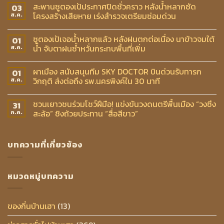
สะพานซูตองเป้ประกาศปิดชั่วคราว หลังน้ำหลากซัด
03
โครงสร้างเสียหาย เร่งสำรวจเตรียมซ่อมด่วน
ส.ค.
ซูตองเป้เจอน้ำหลากแล้ว หลังฝนตกต่อเนื่อง นาข้าวจมใต้
01
น้ำ จับตาฝนซ้ำหวั่นกระทบพื้นที่เพิ่ม
ส.ค.
ผาเมือง สนับสนุนทีม SKY DOCTOR บินด่วนรับทารก
01
วิกฤติ ส่งต่อถึง รพ.นครพิงค์ใน 30 นาที
ส.ค.
ชวนเยาวชนร่วมโชว์ฝีมือ! แข่งขันวงดนตรีพื้นเมือง “วงซึง
31
สะล้อ” ชิงถ้วยประทาน “สื่อสีขาว”
ก.ค.
บทความที่เกี่ยวข้อง
หมวดหมู่บทความ
ของกิ๋นบ้านเฮา
(13)