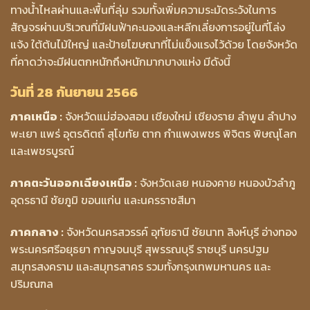
ทางน้ำไหลผ่านและพื้นที่ลุ่ม รวมทั้งเพิ่มความระมัดระวังในการ
สัญจรผ่านบริเวณที่มีฝนฟ้าคะนองและหลีกเลี่ยงการอยู่ในที่โล่ง
แจ้ง ใต้ต้นไม้ใหญ่ และป้ายโฆษณาที่ไม่แข็งแรงไว้ด้วย โดยจังหวัด
ที่คาดว่าจะมีฝนตกหนักถึงหนักมากบางแห่ง มีดังนี้
วันที่ 28 กันยายน 2566
ภาคเหนือ :
จังหวัดแม่ฮ่องสอน เชียงใหม่ เชียงราย ลำพูน ลำปาง
พะเยา แพร่ อุตรดิตถ์ สุโขทัย ตาก กำแพงเพชร พิจิตร พิษณุโลก
และเพชรบูรณ์
ภาคตะวันออกเฉียงเหนือ :
จังหวัดเลย หนองคาย หนองบัวลำภู
อุดรธานี ชัยภูมิ ขอนแก่น และนครราชสีมา
ภาคกลาง :
จังหวัดนครสวรรค์ อุทัยธานี ชัยนาท สิงห์บุรี อ่างทอง
พระนครศรีอยุธยา กาญจนบุรี สุพรรณบุรี ราชบุรี นครปฐม
สมุทรสงคราม และสมุทรสาคร รวมทั้งกรุงเทพมหานคร และ
ปริมณฑล