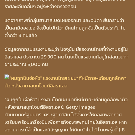
รายละเอียดอื่นๆ อยู่ระหว่างตรวจสอบ
แต่จากภาพที่กลุ่มฮามาสเปิดเผยออกมา และ วนิดา ยืนกรานว่า
เป็นสามีของเธอ จึงเป็นไปได้ว่า มีคนไทยถูกจับเป็นตัวประกัน ไม่
ต่ำกว่า 3 คนแล้ว
ข้อมูลจากกรมแรงงานระบุว่า ปัจจุบัน มีแรงงานไทยที่ทำงานอยู่ใน
อิสราเอล ประมาณ 29,900 คน โดยเป็นแรงงานที่อยู่ใกล้ฉนวนกา
ซาประมาณ 5,000 คน
“ผมถูกปืนจ่อหัว” แรงงานไทยเผยนาทีหนีตาย-เกือบถูกลักพาตัว
หลังฮามาสบุกโจมตีอิสราเอล
© Getty Images
ด้านนายกรัฐมนตรี เศรษฐา ทวีสิน ได้สั่งการให้กองทัพอากาศ
เตรียมพร้อมเครื่องบินเพื่อภารกิจอพยพคนไทยในอิสราเอล หาก
สถานการณ์จำเป็นและมีสัญญาณให้บินเข้าไปได้ โดยพรุ่งนี้ ( 8