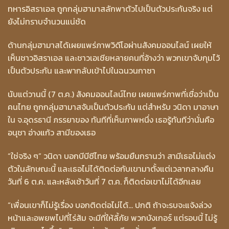
ทหารอิสราเอล ถูกกลุ่มฮามาสลักพาตัวไปเป็นตัวประกันจริง แต่
ยังไม่ทราบจำนวนแน่ชัด
ด้านกลุ่มฮามาสได้เผยแพร่ภาพวิดีโอผ่านสังคมออนไลน์ เผยให้
เห็นชาวอิสราเอล และชาวเอเชียหลายคนที่อ้างว่า พวกเขาจับกุมไว้
เป็นตัวประกัน และพากลับเข้าไปในฉนวนกาซา
นับแต่วานนี้ (7 ต.ค.) สังคมออนไลน์ไทย เผยแพร่ภาพที่เชื่อว่าเป็น
คนไทย ถูกกลุ่มฮามาสจับเป็นตัวประกัน แต่สำหรับ วนิดา มาอาษา
ใน จ.อุดรธานี ภรรยาของ ทันทีที่เห็นภาพหนึ่ง เธอรู้ทันทีว่านั่นคือ
อนุชา อ่างแก้ว สามีของเธอ
“ใช่จริง ๆ” วนิดา บอกบีบีซีไทย พร้อมยืนกรานว่า สามีเธอไม่แต่ง
ตัวในลักษณะนี้ และเธอไม่ได้ติดต่อกับเขามาตั้งแต่เวลากลางคืน
วันที่ 6 ต.ค. และหลังเช้าวันที่ 7 ต.ค. ก็ติดต่อเขาไม่ได้อีกเลย
“เพื่อนเขาก็ไม่รู้เรื่อง บอกติดต่อไม่ได้… ปกติ ถ้าจะรบจะแจ้งล่วง
หน้าและอพยพไปที่ไร่ส้ม จะมีที่ให้ลี้ภัย พวกบังเกอร์ แต่รอบนี้ ไม่รู้