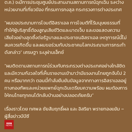
ต.ค.) จะมีการประชุมศูนย์ประสานงานสถานการณ์ฉุกเฉิน ระหว่าง
หน่วยงานที่เกี่ยวข้อง ที่กรมการกงสุล กระทรวงการต่างประเทศ
“ผมขอประณามการโจมตีอิสราเอล การโจมตีที่ไร้มนุษยธรรมที่
ทำให้ผู้บริสุทธิ์ต้องสูญเสียชีวิตและบาดเจ็บ และขอแสดงความ
เสียใจอย่างสุดซึ้งต่อรัฐบาลและประชาชนอิสราเอล เหตุการณ์นี้ไม่
สมควรเกิดขึ้น และผมขอร่วมกับประชาคมโลกประณามการกระทำ
ดังกล่าว” เศรษฐา ระบุผ่านเอ็กซ์
“ผมติดตามสถานการณ์ร่วมกับกระทรวงต่างประเทศอย่างใกล้ชิด
และมีความกังวลใจที่เห็นรายงานเข้ามาว่ามีแรงงานไทยถูกจับไป 2
คน หรือมากกว่า ตอนนี้กำลังยืนยันข้อมูลจากทางการอิสราเอลอยู่
ทางกองทัพและหน่วยแพทย์ฉุกเฉินเตรียมความพร้อม ผมต้องการ
ให้คนไทยทุกคนได้กลับบ้านอย่างปลอดภัยครับ”
เรื่องราวโดย ทศพล ชัยสัมฤทธิ์ผล และ อิสริยา พรายทองแย้ม –
ผู้สื่อข่าวบีบีซี