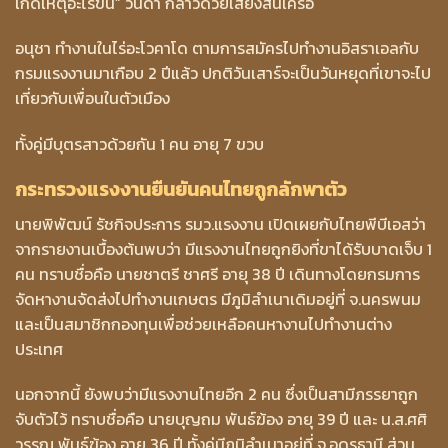
เกิดเหตุอะไรขึ้น” วนิดา กล่าวด้วยเสียงสั่นเครือ
อนุชา ทำงานในไร่อะโวคาโด ตามการสมัครไปทำงานอิสราเอลกับ
กรมแรงงานมาเกือบ 2 ปีแล้ว ปกติวันเสาร์จะเป็นวันหยุดที่เขาจะไป
เที่ยวกับเพื่อนในตัวเมือง
ทั้งคู่มีบุตรสาวด้วยกัน 1 คน อายุ 7 ขวบ
กระทรวงแรงงานยืนยันคนไทยถูกลักพาตัว
นายพิพัฒน์ รัชกิจประการ รมว.แรงงาน เปิดเผยกับไทยพีบีเอสว่า
จากรายงานเบื้องต้นพบว่า มีแรงงานไทยถูกยิงที่ขาได้รับบาดเจ็บ 1
คน ทราบชื่อคือ นายชาตรี ชาศรี อายุ 38 ปี เดินทางโดยกรมการ
จัดหางานจัดส่งไปทำงานเกษตร มีภูมิลำเนาเดิมอยู่ที่ จ.นครพนม
และเป็นสมาชิกกองทุนเพื่อช่วยเหลือคนหางานไปทำงานต่าง
ประเทศ
นอกจากนี้ ยังพบว่ามีแรงงานไทยอีก 2 คน ซึ่งเป็นสามีภรรยาถูก
จับตัวไว้ ทราบชื่อคือ นายบุญถม พันธ์ฆ้อง อายุ 39 ปี และ น.ส.ศศิ
วรรณ พันธ์ฆ้อง อายุ 36 ปี ทั้งคู่มีภูมิลำเนาอยู่ที่ จ.อุดรธานี ส่วน