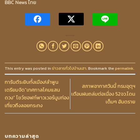
BBC News ไทย
This entry was posted in
ข่าวสารทั่วไปบ้านเฮา
. Bookmark the
permalink
.
การันตีระยิบทั้งเมือง!ลำพูน
สภาพอากาศวันนี้ กรมอุตุฯ
เตรียมจัด”เทศกาลโคมแสน
เตือนฝนถล่มต่อเนื่อง 52จว.โดน
ดวง” โชว์ซอฟท์พาวเวอร์บูมท่อง
เต็มๆ อันตราย
เที่ยวถึงลอยกระทง
บทความล่าสุด