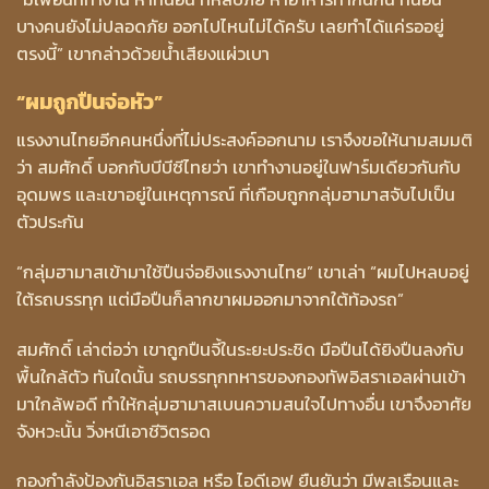
บางคนยังไม่ปลอดภัย ออกไปไหนไม่ได้ครับ เลยทำได้แค่รออยู่
ตรงนี้” เขากล่าวด้วยน้ำเสียงแผ่วเบา
“ผมถูกปืนจ่อหัว”
แรงงานไทยอีกคนหนึ่งที่ไม่ประสงค์ออกนาม เราจึงขอให้นามสมมติ
ว่า สมศักดิ์ บอกกับบีบีซีไทยว่า เขาทำงานอยู่ในฟาร์มเดียวกันกับ
อุดมพร และเขาอยู่ในเหตุการณ์ ที่เกือบถูกกลุ่มฮามาสจับไปเป็น
ตัวประกัน
“กลุ่มฮามาสเข้ามาใช้ปืนจ่อยิงแรงงานไทย” เขาเล่า “ผมไปหลบอยู่
ใต้รถบรรทุก แต่มือปืนก็ลากขาผมออกมาจากใต้ท้องรถ”
สมศักดิ์ เล่าต่อว่า เขาถูกปืนจี้ในระยะประชิด มือปืนได้ยิงปืนลงกับ
พื้นใกล้ตัว ทันใดนั้น รถบรรทุกทหารของกองทัพอิสราเอลผ่านเข้า
มาใกล้พอดี ทำให้กลุ่มฮามาสเบนความสนใจไปทางอื่น เขาจึงอาศัย
จังหวะนั้น วิ่งหนีเอาชีวิตรอด
กองกำลังป้องกันอิสราเอล หรือ ไอดีเอฟ ยืนยันว่า มีพลเรือนและ