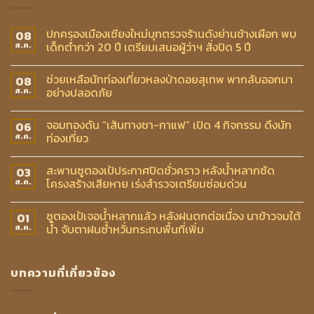
ปกครองเมืองเชียงใหม่บุกตรวจร้านดังย่านช้างเผือก พบ
08
เด็กต่ำกว่า 20 ปี เตรียมเสนอผู้ว่าฯ สั่งปิด 5 ปี
ส.ค.
ช่วยเหลือนักท่องเที่ยวหลงป่าดอยสุเทพ พากลับออกมา
08
อย่างปลอดภัย
ส.ค.
จอมทองดัน “เส้นทางชา-กาแฟ” เปิด 4 กิจกรรม ดึงนัก
06
ท่องเที่ยว
ส.ค.
สะพานซูตองเป้ประกาศปิดชั่วคราว หลังน้ำหลากซัด
03
โครงสร้างเสียหาย เร่งสำรวจเตรียมซ่อมด่วน
ส.ค.
ซูตองเป้เจอน้ำหลากแล้ว หลังฝนตกต่อเนื่อง นาข้าวจมใต้
01
น้ำ จับตาฝนซ้ำหวั่นกระทบพื้นที่เพิ่ม
ส.ค.
บทความที่เกี่ยวข้อง