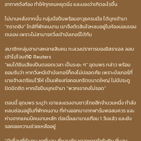
อากาศดังก้อง ทำให้ทุกคนหยุดนิ่ง และมองว่าเกิดอะไรขึ้น
ไม่นานหลังจากนั้น กลุ่มมือปืนพร้อมอาวุธครบมือ ได้บุกเข้ามา
“กราดยิง” ใกล้ที่พักคนงาน เขาจึงตัดสินใจหลบอยู่ในห้องนอนของ
ตนเอง เพราะไม่สามารถวิ่งเข้าบังเกอร์ได้ทัน
สมาชิกกลุ่มฮามาสหลายสิบคน ทะลวงปราการของอิสราเอล ลอบ
เข้าไปโจมตี
© Reuters
“ผมได้ยินเสียงปืนตลอดเวลา เป็นระยะ ๆ” อุดมพร กล่าว พร้อม
ยอมรับว่า หากวิ่งหนีเข้าบังเกอร์ก็คงไม่ปลอดภัย เพราะบังเกอร์ที่
นายจ้างเตรียมไว้ให้ เป็นเพียงท่อคอนกรีตขนาดใหญ่ ไม่มีประตู
ปิดมิดชิด หากมือปืนบุกเข้ามา “พวกเขาคงไม่รอด”
ตอนนี้ อุดมพร ระบุว่า เขาและแรงงานชาวไทยอีกจำนวนหนึ่ง กำลัง
หลบซ่อนอยู่ในที่พักคนงาน ที่ห่างออกมาจากฟาร์มพอสมควร และ
ห่างจากแคมป์คนงานหลัก ต่อเนื่องมานานเกือบ 1 วันแล้ว และยัง
รอคอยความช่วยเหลืออยู่
“มีเพื่อนที่ทำงาน หาที่นอน ที่หลบภัย หาอาหารทำกันกิน ที่นอน