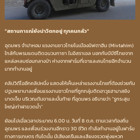
“สถานการณ์ยังน่าวิตกอยู่ ทุกคนกลัว”
อุดมพร จำปาหอม แรงงานชาวไทยในเมืองมิฟตาฮิม (Mivtahim)
ใกล้กับพรมแดนติดฉนวนกาซา ในอิสราเอล บอกกับบีบีซีไทยจาก
แหล่งหลบซ่อนกลางป่า ห่างจากฟาร์มที่เขาและคนไทยอีกจำนวน
มากทำงานอยู่
คลิปวิดีโออีกคลิปหนึ่ง แสดงให้เห็นเหล่าแรงงานไทยที่ต้องช่วยกัน
ปฐมพยาบาลเพื่อนแรงงานชาวไทยที่ถูกกลุ่มติดอาวุธฮามาสยิง
บาดเจ็บ บริเวณต้นขาและบั้นท้าย ที่อุดมพร อธิบายว่า “รูกระสุน
ใหญ่เท่าฝาขวดน้ำ”
ย้อนไปเมื่อเวลาประมาณ 6.00 น. วันที่ 8 ต.ค. ตามเวลาท้องถิ่น
อุดมพร และเพื่อนร่วมงานอีกราว 30 ชีวิต กำลังทำงานอยู่ในฟาร์ม
ทางการเกษตร ทันใดนั้น มีเสียงครืนและเสียงจรวดพุ่งแหวก