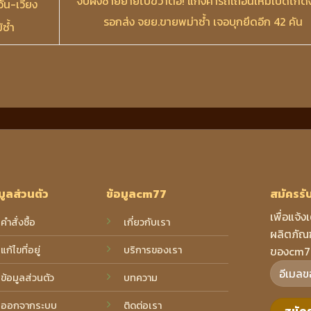
จับฝั่งซ้ายย้ายไปขวาต่อ! แก๊งค้ารถเถื่อนเหิมเปิดโกดั
วัน-เวียง
รอกส่ง จยย.ขายพม่าซ้ำ เจอบุกยึดอีก 42 คัน
้ซ้ำ
มูลส่วนตัว
ข้อมูลcm77
สมัครรั
เพื่อแจ้ง
คำสั่งซื้อ
เกี่ยวกับเรา
ผลิตภัณฑ
แก้ไขที่อยู่
บริการของเรา
ของcm7
ข้อมูลส่วนตัว
บทความ
ออกจากระบบ
ติดต่อเรา