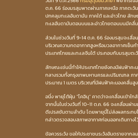
วันที่ 9 ต.ค.2566
กรมอุตุนิยมวิทยา
พยากรณ์อากา
ต.ค. 66 ร่องมรสุมพาดผ่านภาคเหนือ ภาคตะวั
ปกคลุมทะเลอันดามัน ภาคใต้ และอ่าวไทย ลักษณ
ทะเลอันดามันตอนบนและอ่าวไทยตอนบนมีคลื่นสู
ส่วนในช่วงวันที่ 9-14 ต.ค. 66 ร่องมรสุมจะ
บริเวณความกดอากาศสูงหรือมวลอากาศเย็นกำ
ประเทศไทยและทะเลจีนใต้ ประกอบกับมรสุมตะวั
ลักษณะเช่นนี้ทำให้ประเทศไทยยังคงมีฝนฟ้า
กลางรวมทั้งกรุงเทพมหานครและปริมณฑล ภาคตะ
ประมาณ 1 เมตร บริเวณที่มีฝนฟ้าคะนองคลื่นสู
อนึ่ง พายุไต้ฝุ่น “โคอินุ” คาดว่าจะเคลื่อนเข้า
จากนั้นในช่วงวันที่ 10-11 ต.ค. 66 จะเคลื่อนผ่
ดีเปรสชันตามลำดับ โดยพายุนี้ไม่ส่งผลกระทบ
กล่าวตรวจสอบสภาพอากาศก่อนออกเดินทางไว
ข้อควรระวัง ขอให้ประชาชนระวังอันตรายจากล