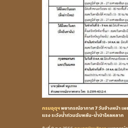
กรมอุตุฯ
พยากรณ์อากาศ 7 วันข้างหน้า เผ
แรง ระวังน้ำท่วมฉับพลัน-น้ำป่าไหลหลาก