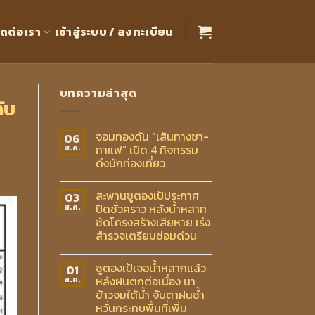
ิดต่อเรา
เข้าสู่ระบบ / ลงทะเบียน
บทความล่าสุด
ับ
จอมทองดัน “เส้นทางชา-
06
กาแฟ” เปิด 4 กิจกรรม
ส.ค.
ดึงนักท่องเที่ยว
สะพานซูตองเป้ประกาศ
03
ปิดชั่วคราว หลังน้ำหลาก
ส.ค.
ซัดโครงสร้างเสียหาย เร่ง
สำรวจเตรียมซ่อมด่วน
ซูตองเป้เจอน้ำหลากแล้ว
01
หลังฝนตกต่อเนื่อง นา
ส.ค.
ข้าวจมใต้น้ำ จับตาฝนซ้ำ
หวั่นกระทบพื้นที่เพิ่ม