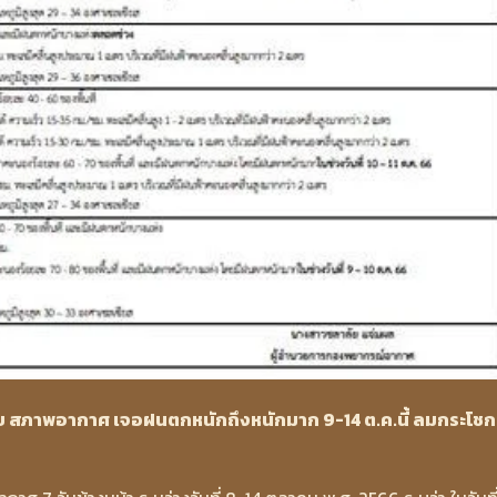
ย สภาพอากาศ เจอฝนตกหนักถึงหนักมาก 9-14 ต.ค.นี้ ลมกระโชก