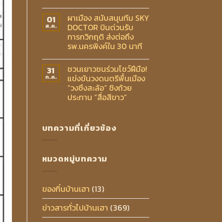
ผาเมือง สนับสนุนทีม SKY
01
DOCTOR บินด่วนรับ
ส.ค.
ทารกวิกฤติ ส่งต่อถึง
รพ.นครพิงค์ใน 30 นาที
ชวนเยาวชนร่วมโชว์ฝีมือ!
31
แข่งขันวงดนตรีพื้นเมือง
ก.ค.
“วงซึงสะล้อ” ชิงถ้วย
ประทาน “สื่อสีขาว”
บทความที่เกี่ยวข้อง
หมวดหมู่บทความ
ของกิ๋นบ้านเฮา
(13)
ข่าวสารทั่วไปบ้านเฮา
(369)