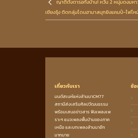
ญาติตั้งตารอทั้งบ้าน! หวั่น 2 หนุ่มดงมหา
เชียงรุ้ง ติดกลุ่มโดนฮามาสบุกยิงแคมป์-ไฟไหม
เกี่ยวกับเรา
ข้อ
มนต์สเนห์แห่งล้านนาCM77
สถานีส่งเสริมศิลปวัฒนธรรม
พร้อมเสนอข่าวสาร ฟังเพลงเพ
ราะๆ แนวเพลงพื้นบ้านของภาค
เหนือ และบทเพลงล้านนาอีก
มากมาย