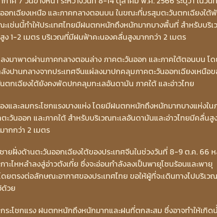
ศ 7 วันข้างหน้า ระหว่างวันที่ 8-14 ตุลาคม พ.ศ. 2566 ระบุว่า ในวันที
นออกเฉียงเหนือ และภาคกลางตอนบน ในขณะที่มรสุมตะวันตกเฉียงใต้พ
ะเช่นนี้ทำให้ประเทศไทยมีฝนตกหนักถึงหนักมากบางพื้นที่ สำหรับบริ
ง 1-2 เมตร บริเวณที่มีฝนฟ้าคะนองคลื่นสูงมากกว่า 2 เมตร
เลื่อนลงมาพาดผ่านภาคกลางตอนล่าง ภาคตะวันออก และภาคใต้ตอนบน โด
ลังปานกลางจากประเทศจีนแผ่ลงมาปกคลุมภาคตะวันออกเฉียงเหนือข
นตกเฉียงใต้ยังคงพัดปกคลุมทะเลอันดามัน ภาคใต้ และอ่าวไทย
คะนองและลมกระโชกแรงบางแห่ง โดยมีฝนตกหนักถึงหนักมากบางแห่งใน
วันออก และภาคใต้ สำหรับบริเวณทะเลอันดามันและอ่าวไทยมีคลื่นสู
งมากกว่า 2 เมตร
ใกล้ชายฝั่งด้านตะวันออกเฉียงใต้ของประเทศจีนในช่วงวันที่ 8-9 ต.ค. 66 ห
านเกาะไหหลำลงสู่อ่าวตังเกี๋ย ซึ่งจะอ่อนกำลังลงเป็นพายุโซนร้อนและพายุ
โดยตรงต่อลักษณะอากาศของประเทศไทย ขอให้ผู้ที่จะเดินทางไปบริเวณ
้ด้วย
มกระโชกแรง ฝนตกหนักถึงหนักมากและฝนที่ตกสะสม ซึ่งอาจทำให้เกิดน