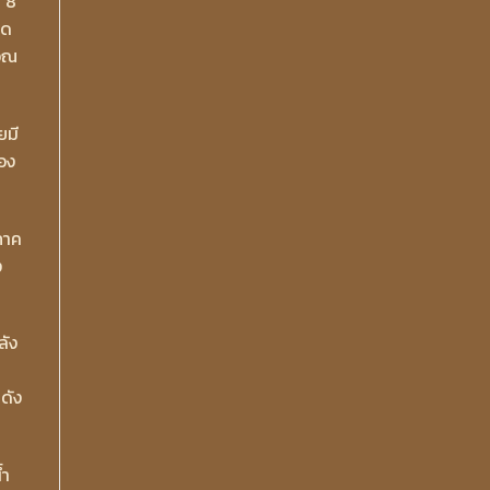
่ 8
ัด
เวณ
ยมี
อง
ภาค
ง
ลัง
ดัง
้ำ