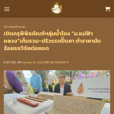
Skip
to
content
ข่าวเด่นบ้านเฮา
เปิดกรุพิพิธภัณฑ์ฯลุ่มน้ำโขง “ม.แม่ฟ้า
หลวง”เก็บรวม-ปริวรรตปั๊บสา ตำรายานับ
ร้อยรอวิจัยต่อยอด
POSTED ON
ตุลาคม 31, 2023
BY
KATOMCM77