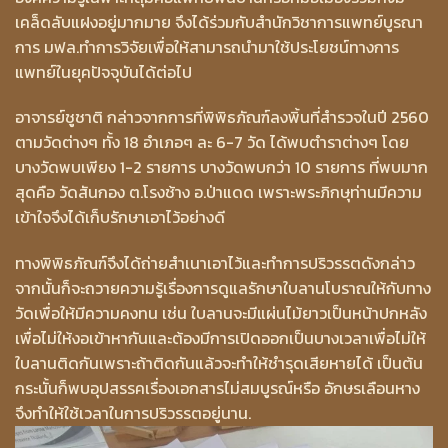
เคล็ดลับแฝงอยู่มากมาย จึงได้ร่วมกับสำนักวิชาการแพทย์บูรณา
การ มฟล.ทำการวิจัยเพื่อให้สามารถนำมาใช้ประโยชน์ทางการ
แพทย์ในยุคปัจจุบันได้ต่อไป
อาจารย์ชูชาติ กล่าวจากการที่พิพิธภัณฑ์ลงพิ้นที่สำรวจในปี 2560
ตามวัดต่างๆ ทั้ง 18 อำเภอๆ ละ 6-7 วัด ได้พบตำราต่างๆ โดย
บางวัดพบเพียง 1-2 รายการ บางวัดพบกว่า 10 รายการ ที่พบมาก
สุดคือ วัดสันกอง ต.โรงช้าง อ.ป่าแดด เพราะพระภิกษุท่านมีความ
เข้าใจจึงได้เก็บรักษาเอาไว้อย่างดี
ทางพิพิธภัณฑ์จึงได้ถ่ายสำเนาเอาไว้และทำการปริวรรตดังกล่าว
จากนั้นก็จะถวายความรู้เรื่องการดูแลรักษาใบลานโบราณให้กับทาง
วัดเพื่อให้มีความคงทน เช่น ใบลานจะมีแผ่นไม้ยาวเป็นหน้าปกหลัง
เพื่อไม่ให้งอเข้าหากันและต้องมีการเปิดออกเป็นบางเวลาเพื่อไม่ให้
ใบลานติดกันเพราะถ้าติดกันแล้วจะทำให้ชำรุดเสียหายได้ เป็นต้น
กระนั้นก็พบอุปสรรคเรื่องเอกสารไม่สมบูรณ์หรือ อักษรเลือนหาง
จึงทำให้ใช้เวลาในการปริวรรตอยู่นาน.