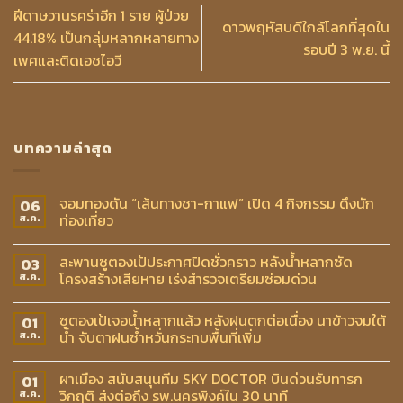
ฝีดาษวานรคร่าอีก 1 ราย ผู้ป่วย
ดาวพฤหัสบดีใกล้โลกที่สุดใน
44.18% เป็นกลุ่มหลากหลายทาง
รอบปี 3 พ.ย. นี้
เพศและติดเอชไอวี
บทความล่าสุด
จอมทองดัน “เส้นทางชา-กาแฟ” เปิด 4 กิจกรรม ดึงนัก
06
ท่องเที่ยว
ส.ค.
สะพานซูตองเป้ประกาศปิดชั่วคราว หลังน้ำหลากซัด
03
โครงสร้างเสียหาย เร่งสำรวจเตรียมซ่อมด่วน
ส.ค.
ซูตองเป้เจอน้ำหลากแล้ว หลังฝนตกต่อเนื่อง นาข้าวจมใต้
01
น้ำ จับตาฝนซ้ำหวั่นกระทบพื้นที่เพิ่ม
ส.ค.
ผาเมือง สนับสนุนทีม SKY DOCTOR บินด่วนรับทารก
01
วิกฤติ ส่งต่อถึง รพ.นครพิงค์ใน 30 นาที
ส.ค.