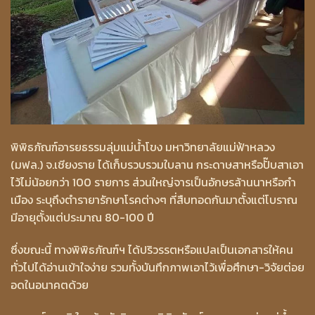
พิพิธภัณฑ์อารยธรรมลุ่มแม่น้ำโขง มหาวิทยาลัยแม่ฟ้าหลวง
(มฟล.) จ.เชียงราย ได้เก็บรวบรวมใบลาน กระดาษสาหรือปั๊บสาเอา
ไว้ไม่น้อยกว่า 100 รายการ ส่วนใหญ่จารเป็นอักษรล้านนาหรือกำ
เมือง ระบุถึงตำรายารักษาโรคต่างๆ ที่สืบทอดกันมาตั้งแต่โบราณ
มีอายุตั้งแต่ประมาณ 80-100 ปี
ซึ่งขณะนี้ ทางพิพิธภัณฑ์ฯ ได้ปริวรรตหรือแปลเป็นเอกสารให้คน
ทั่วไปได้อ่านเข้าใจง่าย รวมทั้งบันทึกภาพเอาไว้เพื่อศึกษา-วิจัยต่อย
อดในอนาคตด้วย