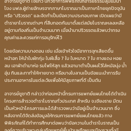
อาจารย์ชูชาติ ใจแก้ว นักวิชาการพิพิธภัณฑ์อารยธรรมลุ่มแม่น้ำ
โขง มฟล.ผู้ถ่ายอักษรจากภาษาโบราณมาเป็นภาษาไทยยุคปัจจุบัน
หรือ “ปริวรรต” และจัดทำเป็นข้อความประกอบภาพ เปิดเผยว่ามี
ตำรายาโบราณต่างๆ ที่สืบทอดกันมาตั้งแต่สมัยโบราณหลงเหลือ
อยู่ตามท้องถิ่นเป็นจำนวนมาก เมื่อนำมาปริวรรตแล้วพบว่าทรง
คุณค่าและควรแก่การอนุรักษ์ไว้
โดยข้อความบางตอน เช่น เมื่อเข้าหัวใจมีอาการจุกเสียดขึ้น
หน้าอก ให้นำใบผักกุ่ม ใบผีเสื้อ 7 ใบ ใบหนาด 7 ใบ คางแดง หอย
ลม เอาผ้าดำมาห่อ รมไฟให้สุก แล้วเอามาตำเป็นผงไว้ใส่หม้อนุ่ง น้ำ
อุ่น กินและทาทำให้หายขาด หรือบางใบลานเป็นข้อแนะนำการรับ
ประทานอาหารในแต่ละวัยเพื่อให้มีสุขภาพที่ดี เป็นต้น
อาจารย์ชูชาติ กล่าวว่าก่อนหน้านี้กรมการแพทย์แผนไทยได้ดำเนิน
โครงการสำรวจตำราโบราณทั่วประเทศ สำหรับ จ.เชียงราย มีตน
เป็นหัวหน้าโครงการและได้สำรวจพบว่ามีอยู่เป็นจำนวนมาก ซึ่ง
หลังจากได้จัดส่งข้อมูลให้กรมการแพทย์แผนไทยแล้ว ทาง
พิพิธภัณฑ์ได้ทำการศึกษาต่อพบว่าข้อความในตำราโบราณเป็น
องค์ความรู้เฉพาะกลุ่มคือแพทย์พื้นบ้านหรือหมอเมืองรวมทั้งมี