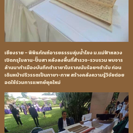
เชียงราย – พิพิธภัณฑ์อารยธรรมลุ่มน้ำโขง ม.แม่ฟ้าหลวง
เปิดกรุใบลาน-ปั๊บสา หลังลงพื้นที่สำรวจ-รวบรวม พบจาร
ล้านนากำเมืองบันทึกตำรายาโบราณนับร้อยๆตำรับ ก่อน
เดินหน้าปริวรรตเป็นภาษา-ภาพ สร้างคลังความรู้วิจัยต่อย
อดใช้ร่วมการแพทย์ยุคใหม่