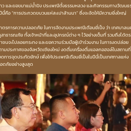
ีย์ขาว และขอขมาแม่น้ำปิง ประเพณีตั้งธรรมหลวง และกิจกรรมทางวัฒนธ
ปีนี้คือ “การประกวดขบวนแห่สะเปาล้านนา” ซึ่งจะจัดให้มีความยิ่งใหญ่
มาตรการความปลอดภัย ในการจัดงานประเพณีเดือนยี่เป็ง ว่า เทศบาลน
ธารณภัย ทั้งเจ้าหน้าที่และอุปกรณ์ต่าง ๆ ไว้อย่างเต็มที่ รวมถึงได้ต
ะชาชนจะไปลอยกระทง และขอความร่วมมือผู้เข้าร่วมงาน ในการงดปล่อย
ประกาศของจังหวัดเชียงใหม่ งดดื่มเครื่องดื่มแอลกอฮอล์ในสถานที่
จุดประทัดยักษ์ เพื่อให้ประเพณีเดือนยี่เป็งในปีนี้เป็นเทศกาลแห่ง
ลอดภัยอย่างสูงสุด