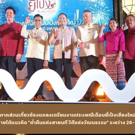
กภาคส่วนเกี่ยวข้องแถลงเตรียมงานประเพณีเดือนยี่เป็งเชียงใหม
ภายใต้แนวคิด “ค่ำคืนแห่งสายนที วิถีแห่งวัฒนธรรม” ระหว่าง 26-