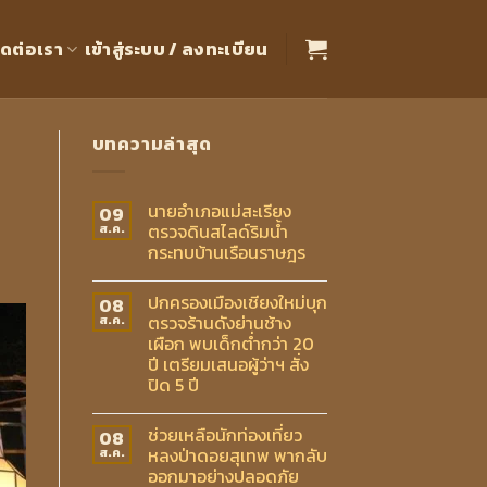
ิดต่อเรา
เข้าสู่ระบบ / ลงทะเบียน
บทความล่าสุด
นายอำเภอแม่สะเรียง
09
ตรวจดินสไลด์ริมน้ำ
ส.ค.
กระทบบ้านเรือนราษฎร
ปกครองเมืองเชียงใหม่บุก
08
ตรวจร้านดังย่านช้าง
ส.ค.
เผือก พบเด็กต่ำกว่า 20
ปี เตรียมเสนอผู้ว่าฯ สั่ง
ปิด 5 ปี
ช่วยเหลือนักท่องเที่ยว
08
หลงป่าดอยสุเทพ พากลับ
ส.ค.
ออกมาอย่างปลอดภัย