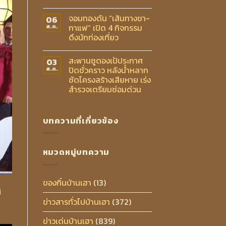
จอมทองดัน “เส้นทางชา-
06
กาแฟ” เปิด 4 กิจกรรม
ส.ค.
ดึงนักท่องเที่ยว
สะพานซูตองเป้ประกาศ
03
ปิดชั่วคราว หลังน้ำหลาก
ส.ค.
ซัดโครงสร้างเสียหาย เร่ง
สำรวจเตรียมซ่อมด่วน
บทความที่เกี่ยวข้อง
หมวดหมู่บทความ
ของกิ๋นบ้านเฮา
(13)
่
ข่าวสารทั่วไปบ้านเฮา
(372)
ข่าวเด่นบ้านเฮา
(839)