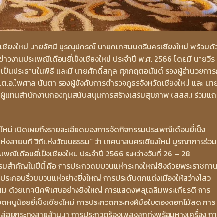
มืองเชียงใหม่ นายอัศนี บูรณุปกรณ์ นายกเทศมนตรีนครเชียงใหม่ พร้อมด้
ข่าวงานประเพณีเดือนยี่เป็งเชียงใหม่ ประจําปี พ.ศ. 2566 โดยมี นายวีร
่ เป็นประธานในพิธี และมี นายศักดิ์สกุล ศุภกฤตอนันต์ รองผู้อำนวยกา
.ต.อ.ไพศาล นันตา รองผู้บังคับการตำรวจภูธรจังหวัดเชียงใหม่ และ นา
 ผู้แทนสำนักงานกองทุนสนับสนุนการสร้างเสริมสุขภาพ (สสส.) ร่วมแ
หม่ เปิดเผยถึงรายละเอียดของการจัดกิจกรรมประเพณีเดือนยี่เป็ง
นแห่งสายนที วิถีแห่งวัฒนธรรม” ว่า เทศบาลนครเชียงใหม่ บูรณาการร่วม
พณีเดือนยี่เป็งเชียงใหม่ ประจําปี 2566 ระหว่างวันที่ 26 – 28
รมสำคัญในปีนี้ คือ การประกวดขบวนแห่กระทงใหญ่ชิงถ้วยพระราชทา
ดงประกอบริ้วขบวนแห่อย่างยิ่งใหญ่ การประดับตกแต่งเมืองให้สว่างไสว
 ด้วยเทคนิคพิเศษอย่างยิ่งใหญ่ การแสดงพลุเฉลิมพระเกียรติ การ
วดหนูน้อยยี่เป็งเชียงใหม่ การประกวดกระทงฝีมือใบตองดอกไม้สด การ
ล่อยกระทงสายล้านนา การประกวดร้องเพลงลูกทุ่งพร้อมหางเครื่อง กา