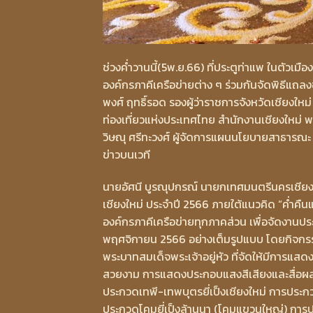
ช่วงค่ำวานนี้(5พ.ย.66) ที่ประตูท่าแพ ในตัวเ
องค์กรภาคีเครือข่ายต่าง ๆ ร่วมกันจัดพิธีแถลง
พงศ์ ฤทธิ์รอด รองผู้ว่าราชการจังหวัดเชียงใหม
ท่องเที่ยวแห่งประเทศไทย สำนักงานเชียงใหม่ พ
วิษณุ ศรีทะวงศ์ ผู้จัดการแผนนโยบายสาธารณะ
ข่าวบนเวที
นายอัศนี บูรณุปกรณ์ นายกเทศมนตรีนครเชียงใ
เชียงใหม่ ประจําปี 2566 ภายใต้แนวคิด “ค่ำคื
องค์กรภาคีเครือข่ายทุกภาคส่วน เพื่อจัดงานประเ
พฤศจิกายน 2566 อย่างเต็มรูปแบบ โดยกิจกร
พระบาทสมเด็จพระเจ้าอยู่หัว ที่จัดให้มีการแส
สวยงาม การแสดงประกอบแสงสีเสียงและสื่อผสม
ประกวดเทพี-เทพบุตรยี่เป็งเชียงใหม่ การประก
ประกวดโคมยี่เป็งล้านนา (โคมแขวนใหญ่) การป