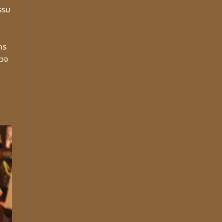
รรม
คร
รวจ