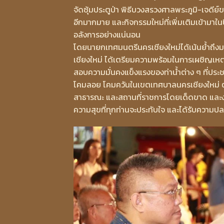
จัดซุ้มประตูป่า พิธีบวงสรวงศาลพระภูมิ-เจด
อีกมากมาย และกิจกรรมใหม่ที่เพิ่มเติมเข้ามาใน
อลังการอย่างแน่นอน
โดยนายกเทศมนตรีนครเชียงใหม่ได้เน้นย้ำถึง
เชียงใหม่ ได้เตรียมความพร้อมในการเผชิญเหตุสา
สอบความมั่นคงแข็งแรงของท่าน้ำต่าง ๆ ที่ปร
โคมลอย โคมควันในเขตเทศบาลนครเชียงใหม่ ตาม
สาธารณะ และสถานที่ราชการโดยเด็ดขาด และงดการ
ความสุขที่ทุกท่านจะประทับใจ และได้รับความป