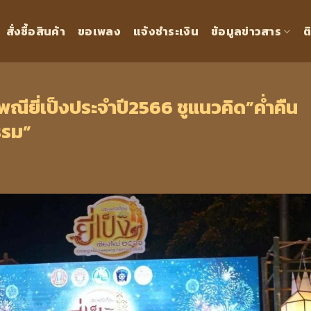
สั่งซื้อสินค้า
ขอเพลง
แจ้งชำระเงิน
ข้อมูลข่าวสาร
ต
ณียี่เป็งประจำปี2566 ชูแนวคิด”ค่ำคืน
รรม”