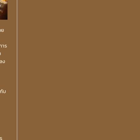
วย
รการ
ย
ถลง
กับ
น
ร