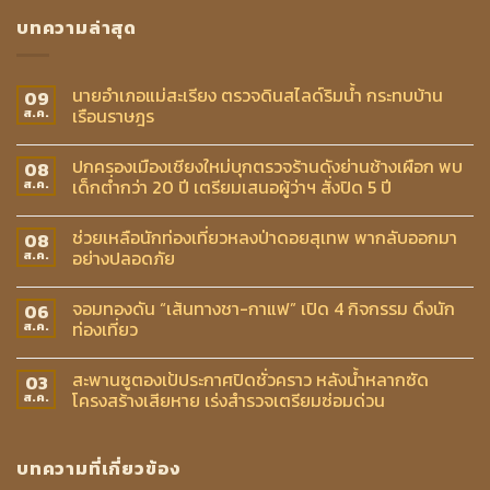
บทความล่าสุด
นายอำเภอแม่สะเรียง ตรวจดินสไลด์ริมน้ำ กระทบบ้าน
09
เรือนราษฎร
ส.ค.
ปกครองเมืองเชียงใหม่บุกตรวจร้านดังย่านช้างเผือก พบ
08
เด็กต่ำกว่า 20 ปี เตรียมเสนอผู้ว่าฯ สั่งปิด 5 ปี
ส.ค.
ช่วยเหลือนักท่องเที่ยวหลงป่าดอยสุเทพ พากลับออกมา
08
อย่างปลอดภัย
ส.ค.
จอมทองดัน “เส้นทางชา-กาแฟ” เปิด 4 กิจกรรม ดึงนัก
06
ท่องเที่ยว
ส.ค.
สะพานซูตองเป้ประกาศปิดชั่วคราว หลังน้ำหลากซัด
03
โครงสร้างเสียหาย เร่งสำรวจเตรียมซ่อมด่วน
ส.ค.
บทความที่เกี่ยวข้อง