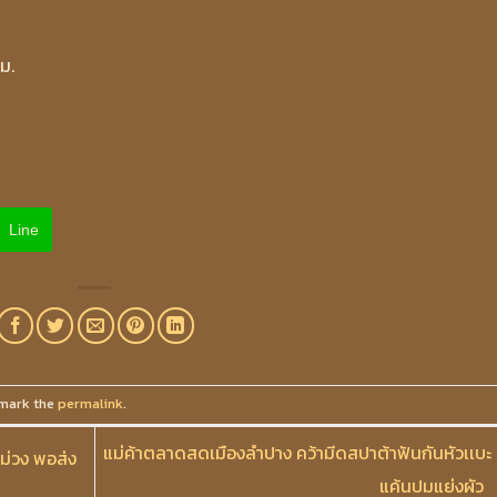
ม.
Line
mark the
permalink
.
แม่ค้าตลาดสดเมืองลำปาง คว้ามีดสปาต้าฟันกันหัวเเบะ
ี่ม่วง พอส่ง
แค้นปมแย่งผัว