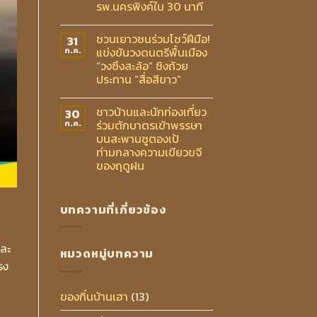
รพ.นครพิงค์ใน 30 นาที
ชวนเยาวชนร่วมโชว์ฝีมือ!
31
แข่งขันวงดนตรีพื้นเมือง
ก.ค.
“วงซึงสะล้อ” ชิงถ้วย
ประทาน “สื่อสีขาว”
ชาวบ้านและนักท่องเที่ยว
30
ร่วมตักบาตรเข้าพรรษา
ก.ค.
บนสะพานซูตองเป้
ท่ามกลางความเขียวขจี
ของฤดูฝน
บทความที่เกี่ยวข้อง
และ
หมวดหมู่บทความ
รง
ของกิ๋นบ้านเฮา
(13)