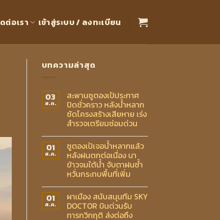
ิดต่อเรา
เข้าสู่ระบบ / ลงทะเบียน
บทความล่าสุด
สะพานซูตองเป้ประกาศ
03
ปิดชั่วคราว หลังน้ำหลาก
ส.ค.
ซัดโครงสร้างเสียหาย เร่ง
สำรวจเตรียมซ่อมด่วน
ซูตองเป้เจอน้ำหลากแล้ว
01
หลังฝนตกต่อเนื่อง นา
ส.ค.
ข้าวจมใต้น้ำ จับตาฝนซ้ำ
หวั่นกระทบพื้นที่เพิ่ม
ผาเมือง สนับสนุนทีม SKY
01
DOCTOR บินด่วนรับ
ส.ค.
ทารกวิกฤติ ส่งต่อถึง