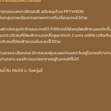
 ไทยตอนบนหนาวอีกรอบ
© สนับสนุนโดย PPTVHD36
ษาสุขภาพเนื่องจากสภาพอากาศที่เปลี่ยนแปลงไว้ด้วย
พัดปกคลุมอ่าวไทยและภาคใต้ ทำให้ภาคใต้ยังคงมีฝนฟ้าคะนองเกิดขึ้น
เมตร บริเวณที่มีฝนฟ้าคะนองคลื่นสูงมากกว่า 2 เมตร ขอให้ชาวเรือเดิน
บริเวณที่มีฝนฟ้าคะนองในระยะนี้ไว้ด้วย
ทพมหานครและปริมณฑล มีการสะสมฝุ่นละออง/หมอกควันอยู่ในเกณฑ์ปานก
งปานกลาง และมีการระบายอากาศอยู่ในเกณฑ์ที่ไม่ดี
 ถึง 06:00 น. วันพรุ่งนี้