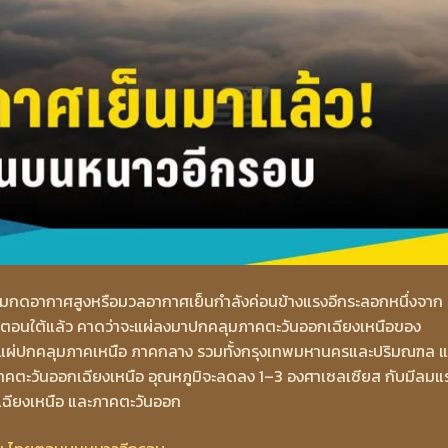
ามกดอากาศสูงหรือมวลอากาศเย็นกำลังค่อนข้างแรงอีกระลอกหนึ่งจาก
ตอนใต้แล้ว คาดว่าจะแผ่ลงมาปกคลุมภาคตะวันออกเฉียงเหนือของ
้นจะแผ่ปกคลุมภาคเหนือ ภาคกลาง รวมทั้งกรุงเทพมหานครและปริมณฑล 
ภาคตะวันออกเฉียงเหนือ อุณหภูมิจะลดลง 1–3 องศาเซลเซียส กับมีลมแ
เฉียงเหนือ และภาคตะวันออก