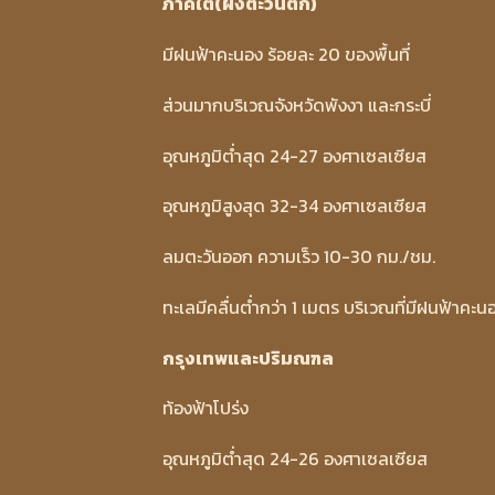
ภาคใต้(ฝั่งตะวันตก)
มีฝนฟ้าคะนอง ร้อยละ 20 ของพื้นที่
ส่วนมากบริเวณจังหวัดพังงา และกระบี่
อุณหภูมิต่ำสุด 24-27 องศาเซลเซียส
อุณหภูมิสูงสุด 32-34 องศาเซลเซียส
ลมตะวันออก ความเร็ว 10-30 กม./ชม.
ทะเลมีคลื่นต่ำกว่า 1 เมตร บริเวณที่มีฝนฟ้าคะนอ
กรุงเทพและปริมณฑล
ท้องฟ้าโปร่ง
อุณหภูมิต่ำสุด 24-26 องศาเซลเซียส