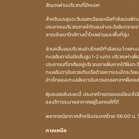
สัญจรผ่านบริเวณที่มีหมอก
สำหรับมรสุมตะวันออกเฉียงเหนือกำลังแรงพัด
ประชาชนบริเวณภาคใต้ตอนล่างระวังอันตรายจาก
ลาดเชิงเขาใกล้ทางน้ำไหลผ่านและพื้นที่ลุ่ม
ส่วนคลื่นลมบริเวณอ่าวไทยมีกำลังแรง โดยทะเลม
ทะเลอันดามันมีคลื่นสูง 1-2 เมตร บริเวณห่างฝั
ประชาชนที่อาศัยอยู่บริเวณชายฝั่งภาคใต้ฝั่งตะ
ทะเลอันดามันควรเดินเรือด้วยความระมัดระวังแล
อ่าวไทยและทะเลอันดามันควรงดออกจากฝั่งจนถึ
ฝุ่นละอองในระยะนี้: ประเทศไทยตอนบนมีแนวโน
และมีการระบายอากาศอยู่ในเกณฑ์ที่ดี
พยากรณ์อากาศสำหรับประเทศไทย 06:00 น. วันนี้
ภาคเหนือ