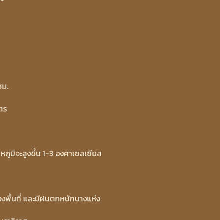
ชม.
มตร
ูมิจะสูงขึ้น 1-3 องศาเซลเซียส
งพื้นที่ และมีฝนตกหนักบางแห่ง