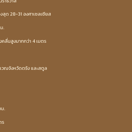
นราธิวาส
สูงสุด 28-31 องศาเซลเซียส
ม.
งคลื่นสูงมากกว่า 4 เมตร
ิเวณจังหวัดตรัง และสตูล
ชม.
มตร