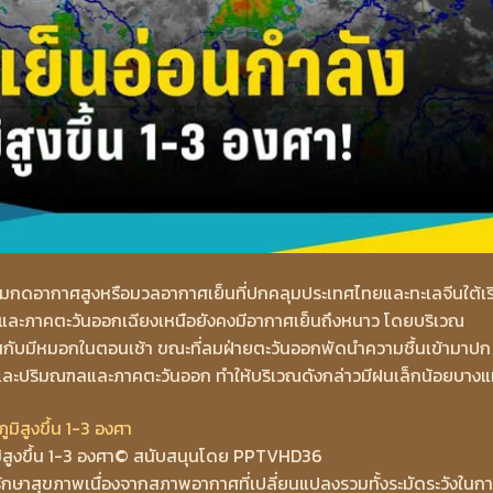
มกดอากาศสูงหรือมวลอากาศเย็นที่ปกคลุมประเทศไทยและทะเลจีนใต้เริ
ือและภาคตะวันออกเฉียงเหนือยังคงมีอากาศเย็นถึงหนาว โดยบริเวณ
ยสกับมีหมอกในตอนเช้า ขณะที่ลมฝ่ายตะวันออกพัดนำความชื้นเข้ามาปก
ละปริมณฑลและภาคตะวันออก ทำให้บริเวณดังกล่าวมีฝนเล็กน้อยบางแ
สูงขึ้น 1-3 องศา
© สนับสนุนโดย PPTVHD36
าสุขภาพเนื่องจากสภาพอากาศที่เปลี่ยนแปลงรวมทั้งระมัดระวังในก