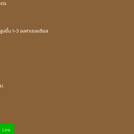
มตร
ูงขึ้น 1-3 องศาเซลเซียส
ม.
Line