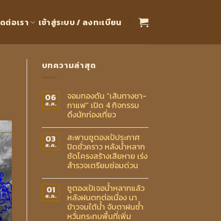
ิดต่อเรา
เข้าสู่ระบบ / ลงทะเบียน
บทความล่าสุด
จอมทองดัน “เส้นทางชา-
06
กาแฟ” เปิด 4 กิจกรรม
ส.ค.
ดึงนักท่องเที่ยว
สะพานซูตองเป้ประกาศ
03
ปิดชั่วคราว หลังน้ำหลาก
ส.ค.
ซัดโครงสร้างเสียหาย เร่ง
สำรวจเตรียมซ่อมด่วน
ซูตองเป้เจอน้ำหลากแล้ว
01
หลังฝนตกต่อเนื่อง นา
ส.ค.
ข้าวจมใต้น้ำ จับตาฝนซ้ำ
หวั่นกระทบพื้นที่เพิ่ม