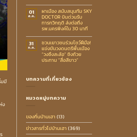
ผาเมือง สนับสนุนทีม SKY
01
DOCTOR บินด่วนรับ
ส.ค.
ทารกวิกฤติ ส่งต่อถึง
รพ.นครพิงค์ใน 30 นาที
ชวนเยาวชนร่วมโชว์ฝีมือ!
31
แข่งขันวงดนตรีพื้นเมือง
ก.ค.
“วงซึงสะล้อ” ชิงถ้วย
ประทาน “สื่อสีขาว”
บทความที่เกี่ยวข้อง
่มมี
หมวดหมู่บทความ
ห่ง
ของกิ๋นบ้านเฮา
(13)
ข่าวสารทั่วไปบ้านเฮา
(369)
าร