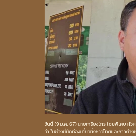
วันนี้ (9 ม.ค. 67) นายเกรียงไกร ไชยพิเศษ หั
ว่า ในช่วงนี้นักท่องเที่ยวทั้งชาวไทยและชาวต่า