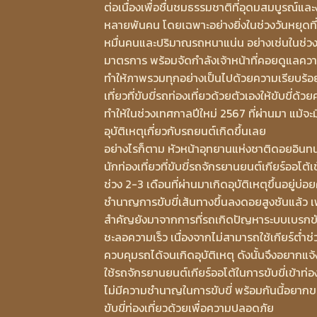
ต่อเนื่องเพื่อชื่นชมธรรมชาติที่อุดมสมบูรณ์แล
หลายพันคน โดยเฉพาะอย่างยิ่งในช่วงวันหยุดที
หมื่นคนและปริมาณรถหนาแน่น อย่างเช่นในช่วงว
มาตรการ พร้อมจัดกำลังเจ้าหน้าที่คอยดูแลคว
ทำให้ภาพรวมทุกอย่างเป็นไปด้วยความเรียบร้อย
เที่ยวที่ขับขี่รถท่องเที่ยวด้วยตัวเองให้ขับขี่ด
ทำให้ในช่วงเทศกาลปีใหม่ 2567 ที่ผ่านมา แม้จ
อุบัติเหตุเกี่ยวกับรถยนต์เกิดขึ้นเลย
อย่างไรก็ตาม หัวหน้าอุทยานแห่งชาติดอยอินทน
นักท่องเที่ยวที่ขับขี่รถจักรยานยนต์เกียร์ออโต
ช่วง 2-3 เดือนที่ผ่านมาเกิดอุบัติเหตุขึ้นอยู่บ่
ชำนาญการขับขี่เส้นทางขึ้นลงดอยสูงชันแล้ว เพ
สำคัญยังมาจากการที่รถเกิดปัญหาระบบเบรกขัด
ชะลอความเร็ว เนื่องจากไม่สามารถใช้เกียร์ต่ำ
ควบคุมรถได้จนเกิดอุบัติเหตุ ดังนั้นจึงอยากแจ
ใช้รถจักรยานยนต์เกียร์ออโต้ในการขับขี่เข้าท่
ไม่มีความชำนาญในการขับขี่ พร้อมกันนี้อยากขอค
ขับขี่ท่องเที่ยวด้วยเพื่อความปลอดภัย