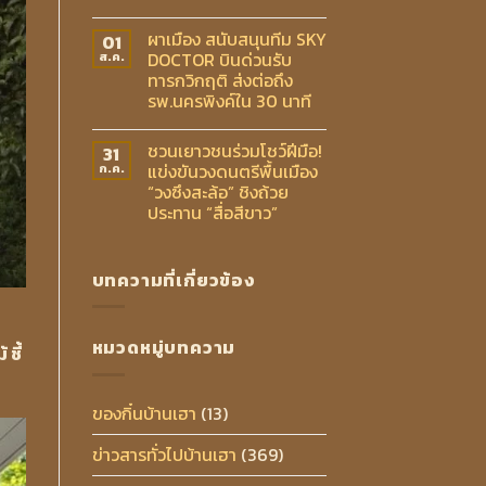
ผาเมือง สนับสนุนทีม SKY
01
DOCTOR บินด่วนรับ
ส.ค.
ทารกวิกฤติ ส่งต่อถึง
รพ.นครพิงค์ใน 30 นาที
ชวนเยาวชนร่วมโชว์ฝีมือ!
31
แข่งขันวงดนตรีพื้นเมือง
ก.ค.
“วงซึงสะล้อ” ชิงถ้วย
ประทาน “สื่อสีขาว”
บทความที่เกี่ยวข้อง
หมวดหมู่บทความ
ชี้
ของกิ๋นบ้านเฮา
(13)
ข่าวสารทั่วไปบ้านเฮา
(369)