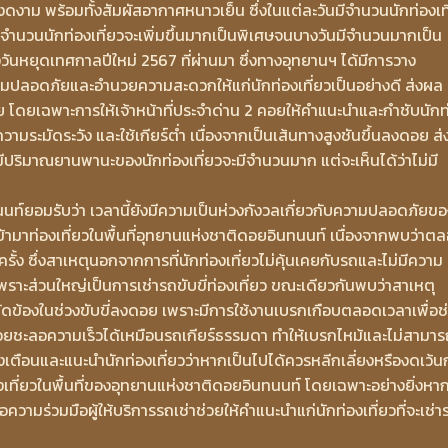
ะงดงาม พร้อมทั้งสัมผัสอากาศหนาวเย็น ซึ่งในแต่ละวันมีจำนวนนักท่องเท
่จำนวนนักท่องเที่ยวจะเพิ่มขึ้นมากเป็นพิเศษจนบางวันมีจำนวนมากเป็น
ันหยุดเทศกาลปีใหม่ 2567 ที่ผ่านมา ซึ่งทางอุทยานฯ ได้มีการวาง
ามปลอดภัยและอำนวยความสะดวกให้แก่นักท่องเที่ยวเป็นอย่างดี ส่งผล
 โดยเฉพาะการให้เจ้าหน้าที่ประจำด่าน 2 คอยให้คำแนะนำและกำชับนักท
้วยความระมัดระวัง และใช้เกียร์ต่ำ เนื่องจากเป็นเส้นทางสูงชันขึ้นลงดอย ส
ะมีปริมาณยานพานะของนักท่องเที่ยวจะมีจำนวนมาก แต่จะเห็นได้ว่าไม่มี
นท์ยอมรับว่า เวลานี้ยังมีความเป็นห่วงกังวลเกี่ยวกับความปลอดภัยขอ
้เข้ามาท่องเที่ยวในพื้นที่อุทยานแห่งชาติดอยอินทนนท์ เนื่องจากพบว่าต
อยครั้ง ซึ่งสาเหตุนอกจากการที่นักท่องเที่ยวไม่คุ้นเคยกับรถและไม่มีความ
ราะส่วนใหญ่เป็นการเช่ารถขับขี่ท่องเที่ยว ขณะเดียวกันพบว่าสาเหตุ
ข้องในช่วงขับขี่ลงดอย เพราะมีการใช้งานเบรกเกือบตลอดเวลาเพื่อช
ช่วยชะลอความเร็วได้เหมือนรถเกียร์ธรรมดา ทำให้เบรกไหม้และไม่สามาร
้งเตือนและแนะนำนักท่องเที่ยวว่าหากเป็นไปได้ควรหลีกเลี่ยงหรืองดเว้น
องเที่ยวในพื้นที่ของอุทยานแห่งชาติดอยอินทนนท์ โดยเฉพาะอย่างยิ่งหา
วามร่วมมือผู้ให้บริการรถเช่าช่วยให้คำแนะนำแก่นักท่องเที่ยวที่จะเช่า