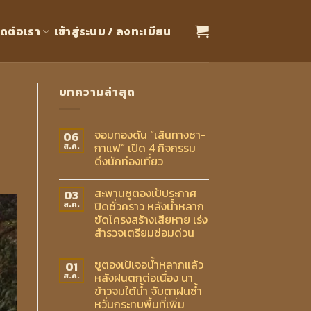
ิดต่อเรา
เข้าสู่ระบบ / ลงทะเบียน
บทความล่าสุด
จอมทองดัน “เส้นทางชา-
06
กาแฟ” เปิด 4 กิจกรรม
ส.ค.
ดึงนักท่องเที่ยว
สะพานซูตองเป้ประกาศ
03
ปิดชั่วคราว หลังน้ำหลาก
ส.ค.
ซัดโครงสร้างเสียหาย เร่ง
สำรวจเตรียมซ่อมด่วน
ซูตองเป้เจอน้ำหลากแล้ว
01
หลังฝนตกต่อเนื่อง นา
ส.ค.
ข้าวจมใต้น้ำ จับตาฝนซ้ำ
หวั่นกระทบพื้นที่เพิ่ม