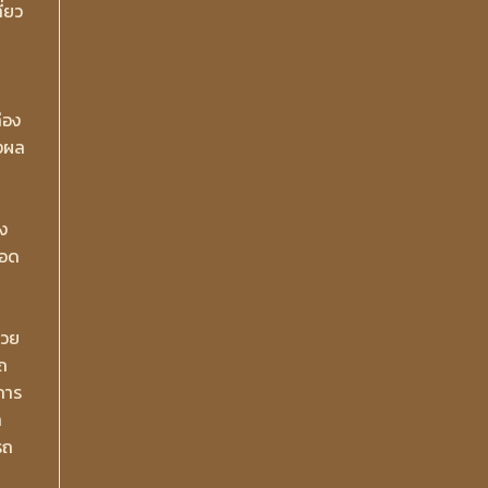
ี่ยว
่อง
่งผล
ง
ลอด
่วย
ถ
การ
ก
รถ