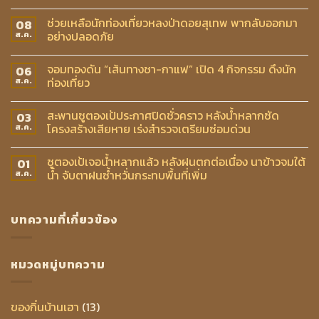
ช่วยเหลือนักท่องเที่ยวหลงป่าดอยสุเทพ พากลับออกมา
08
อย่างปลอดภัย
ส.ค.
จอมทองดัน “เส้นทางชา-กาแฟ” เปิด 4 กิจกรรม ดึงนัก
06
ท่องเที่ยว
ส.ค.
สะพานซูตองเป้ประกาศปิดชั่วคราว หลังน้ำหลากซัด
03
โครงสร้างเสียหาย เร่งสำรวจเตรียมซ่อมด่วน
ส.ค.
ซูตองเป้เจอน้ำหลากแล้ว หลังฝนตกต่อเนื่อง นาข้าวจมใต้
01
น้ำ จับตาฝนซ้ำหวั่นกระทบพื้นที่เพิ่ม
ส.ค.
บทความที่เกี่ยวข้อง
หมวดหมู่บทความ
ของกิ๋นบ้านเฮา
(13)