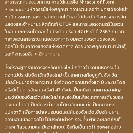
สาธารณะหนองบวกหาด ภายใต้แนวคิด Miracle of Flora
Precious “มหัศจรรย์แห่งพฤกษา ความงามเลอค่า นครเชียงใหม่”
ชมนิทรรศการและการจําหนาายไม้ดอกไม้ประดับ กิจกรรมการจัด
แสดงและจําหน่ายผลิตภัณฑ์ OTOP และการแสดงดนตรีในสวน
ในงานมหกรรมไม้ดอกไม้ประดับ ครั้งที่ 47 ประจําปี 2567 ณ เวที
กลางสวนสาธารณะหนองบวกหาด ชมความงดงามของสวน
ดอกไม้ ท่ามกลางแสงสีแห่งรัตติกาล ด้วยมวลพฤกษานานาพันธุ์
และกิจกรรมอื่น ๆ อีกมากมาย
ทั้งนี้รองผู้ว่าราชการจังหวัดเชียงใหม่ กล่าวว่า งานมหกรรมไม้
ดอกไม้ประดับจังหวัดเชียงใหม่ เป็นเทศกาลที่อยู่คู่กับจังหวัด
เชียงใหม่มาอย่างยาวนาน ซึ่งจัดติดต่อกันมาตั้งแต่ ปี 2520 โดย
ครั้งนี้เป็นการจัดงานครั้งที่ 47 ทั้งยังเป็นหนึ่งในเทศกาลสำคัญ
ประจำปีของจังหวัดเชียงใหม่ และยังเป็นเพียงเทศกาลเดียวของ
ประเทศไทยที่เป็นมีการนำดอกไม้มาจัดตบแต่งเป็นขบวนรถ
บุปผชาติ เพื่อการนำเสนอมนต์เสน่ห์ของจังหวัดเชียงใหม่ผ่าน
ความงามของดอกไม้ ไม้ประดับต่างๆ รวมทั้ง ผ้าและผลิตภัณฑ์
ต่างๆ ที่สวยงามและมีเอกลักษณ์ ซึ่งถือเป็น soft power อย่าง