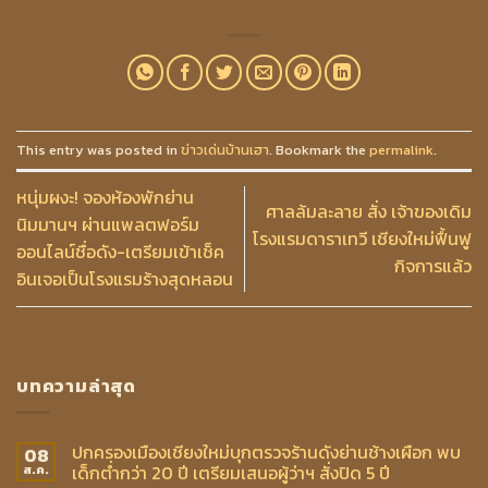
This entry was posted in
ข่าวเด่นบ้านเฮา
. Bookmark the
permalink
.
หนุ่มผงะ! จองห้องพักย่าน
ศาลล้มละลาย สั่ง เจ้าของเดิม
นิมมานฯ ผ่านแพลตฟอร์ม
โรงแรมดาราเทวี เชียงใหม่ฟื้นฟู
ออนไลน์ชื่อดัง-เตรียมเข้าเช็ค
กิจการแล้ว
อินเจอเป็นโรงแรมร้างสุดหลอน
บทความล่าสุด
ปกครองเมืองเชียงใหม่บุกตรวจร้านดังย่านช้างเผือก พบ
08
เด็กต่ำกว่า 20 ปี เตรียมเสนอผู้ว่าฯ สั่งปิด 5 ปี
ส.ค.