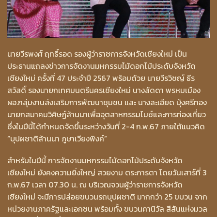
นายวีรพงศ์ ฤทธิ์รอด รองผู้ว่าราชการจังหวัดเชียงใหม่ เป็น
ประธานแถลงข่าวการจัดงานมหกรรมไม้ดอกไม้ประดับจังหวัด
เชียงใหม่ ครั้งที่ 47 ประจำปี 2567 พร้อมด้วย นายวีรวิชญ์ ธีร
สวัสดิ์ รองนายกเทศมนตรีนครเชียงใหม่ นางลัดดา พรหมเมือง
ผอ.กลุ่มงานส่งเสริมการพัฒนาชุมชน และ นางละเอียด บุ้งศรีทอง
นายกสมาคมวิศิษฏ์ล้านนาเพื่ออุตสาหกรรมไมซ์และการท่องเที่ยว
ซึ่งในปีนี้ได้กำหนดจัดขึ้นระหว่างวันที่ 2-4 ก.พ.67 ภายใต้แนวคิด
“บุปผชาติล้านนา ภูษาเวียงพิงค์”
สําหรับในปีนี้ การจัดงานมหกรรมไม้ดอกไม้ประดับจังหวัด
เชียงใหม่ ยังคงความยิ่งใหญ่ สวยงาม ตระการตา โดยวันเสาร์ที่ 3
ก.พ.67 เวลา 07.30 น. ณ บริเวณจวนผู้ว่าราชการจังหวัด
เชียงใหม่ จะมีการปล่อยขบวนรถบุปผชาติ มากกว่า 25 ขบวน จาก
หน่วยงานภาครัฐและเอกชน พร้อมทั้ง ขบวนคานิวัล สีสันแห่งมวล