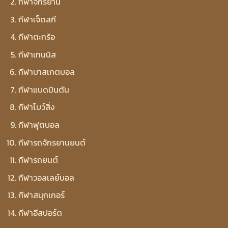
กีฬาจักรยาน
กีฬาเจ็ตสกี
กีฬาตะกร้อ
กีฬาเทนนิส
กีฬาบาสเกตบอล
กีฬาแบดมินตัน
กีฬาโบว์สิ่ง
กีฬาฟุตบอล
กีฬารถจักรยานยนต์
กีฬารถยนต์
กีฬาวอลเลย์บอล
กีฬาสนุกเกอร์
กีฬาอีสปอร์ต