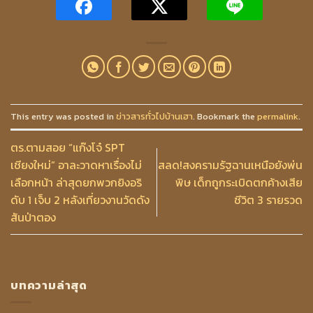
This entry was posted in
ข่าวสารทั่วไปบ้านเฮา
. Bookmark the
permalink
.
ตร.ตามสอย “แก๊งโจ๋ SPT
เชียงใหม่” อาละวาดหาเรื่องไม่
สลด!สงครามรัฐฉานเหนือยังพ่น
เลือกหน้า ล่าสุดยกพวกยิงอริ
พิษ เด็กถูกระเบิดตกค้างเสีย
ดับ 1 เจ็บ 2 หลังเที่ยวงานวัดดัง
ชีวิต 3 รายรวด
สันป่าตอง
บทความล่าสุด