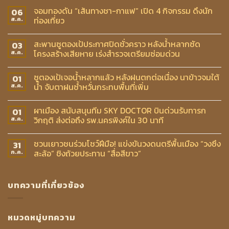
จอมทองดัน “เส้นทางชา-กาแฟ” เปิด 4 กิจกรรม ดึงนัก
06
ท่องเที่ยว
ส.ค.
สะพานซูตองเป้ประกาศปิดชั่วคราว หลังน้ำหลากซัด
03
โครงสร้างเสียหาย เร่งสำรวจเตรียมซ่อมด่วน
ส.ค.
ซูตองเป้เจอน้ำหลากแล้ว หลังฝนตกต่อเนื่อง นาข้าวจมใต้
01
น้ำ จับตาฝนซ้ำหวั่นกระทบพื้นที่เพิ่ม
ส.ค.
ผาเมือง สนับสนุนทีม SKY DOCTOR บินด่วนรับทารก
01
วิกฤติ ส่งต่อถึง รพ.นครพิงค์ใน 30 นาที
ส.ค.
ชวนเยาวชนร่วมโชว์ฝีมือ! แข่งขันวงดนตรีพื้นเมือง “วงซึง
31
สะล้อ” ชิงถ้วยประทาน “สื่อสีขาว”
ก.ค.
บทความที่เกี่ยวข้อง
หมวดหมู่บทความ