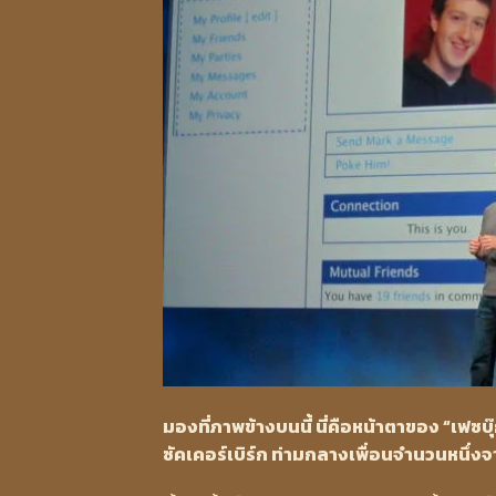
มองที่ภาพข้างบนนี้ นี่คือหน้าตาของ “เฟซบุ๊
ซัคเคอร์เบิร์ก ท่ามกลางเพื่อนจำนวนหนึ่งจา