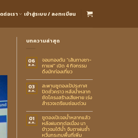
ิดต่อเรา
เข้าสู่ระบบ / ลงทะเบียน
บทความล่าสุด
จอมทองดัน “เส้นทางชา-
06
กาแฟ” เปิด 4 กิจกรรม
ส.ค.
ดึงนักท่องเที่ยว
สะพานซูตองเป้ประกาศ
03
ปิดชั่วคราว หลังน้ำหลาก
ส.ค.
ซัดโครงสร้างเสียหาย เร่ง
สำรวจเตรียมซ่อมด่วน
ซูตองเป้เจอน้ำหลากแล้ว
01
หลังฝนตกต่อเนื่อง นา
ส.ค.
ข้าวจมใต้น้ำ จับตาฝนซ้ำ
หวั่นกระทบพื้นที่เพิ่ม