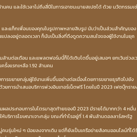
ักล้านคน และใช้เวลาไม่ถึงสี่ปีในการเอาชนะมายสเปซได้ ด้วย นวัตกรรมเช
ัล และแท็กเพื่อนของคุณในรูปภาพหลายสิบรูป นับว่าเป็นส่วนสำคัญของ
่ยนแปลงอยู่ตลอดเวลา ก็นับเป็นสิ่งที่ดึงดูดความสนใจของผู้ใช้งานในยุค
พันล้านต่อเดือน และแพลตฟอร์มนี้ก็ได้เติบโตขึ้นอยู่เสมอๆ ยกเว้นช่วงเ
นครั้งแรกเหลือ 1.92 ล้านคน
ารขยายกลุ่มผู้ใช้งานเพิ่มขึ้นอย่างต่อเนื่องโดยการขยายธุรกิจไปยัง
ัก ด้วยการนำเสนอบริการพ่วงอินเทอร์เน็ตฟรี โดยในปี 2023 เฟซบุ๊กรา
ารายงานผลประกอบการในไตรมาสุดท้ายของปี 2023 มีรายได้มากกว่า 4 หมื่น
้บริการโฆษณาเจาะกลุ่ม ขณะที่กำไรอยู่ที่ 1.4 พันล้านดอลลาร์สหรัฐ
มู่คนรุ่นใหม่ ๆ น้อยลงจากเดิม แต่ก็ยังเป็นเครือข่ายสังคมออนไลน์ที่ได้ร