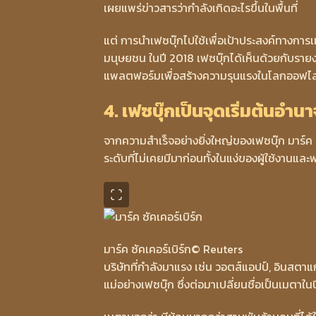
เผยแพร่ข่าวสารว่ากำลังเกิดอะไรขึ้นในพื้นที่
แต่ การนำเฟซบุ๊กไปใช้เพื่อเป้าประสงค์ทางการ
มนุษยชน ในปี 2018 เฟซบุ๊กได้เห็นด้วยกับรายงา
แพลตฟอร์มเพื่อสร้างความรุนแรงในโลกออฟไลน
4. เฟซบุ๊กเป็นจุดเริ่มต้นอ
จากความสำเร็จอย่างยิ่งใหญ่ของเฟซบุ๊ก มาร์ค
ระดับที่ไม่เคยมีมาก่อนทั้งในแง่ของผู้ใช้งานแล
มาร์ค ซัคเคอร์เบิร์ก
© Reuters
บริษัทที่กำลังมาแรง เช่น วอตส์แอปป์, อินสตา
แม่อย่างเฟซบุ๊ก ซึ่งต่อมาเปลี่ยนชื่อเป็นเมตาใ