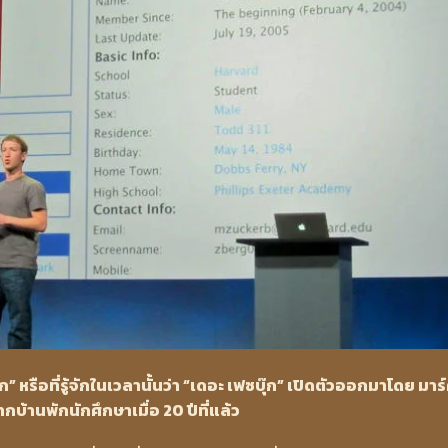
ก” หรือที่รู้จักในเวลานั้นว่า “เดอะ เฟซบุ๊ก” เปิดตัวออกมาโดย มาร
กบ้านพักนักศึกษาเมื่อ 20 ปีที่แล้ว