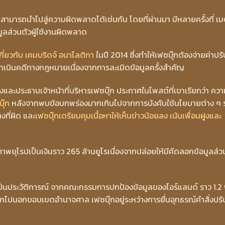
สามารถนำไปสู่ความผิดพลาดได้เช่นกัน โดยที่ผ่านมา มีหลายครั้งที่ เ
มูลส่วนตัวผู้ใช้งานผิดพลาด
เกี่ยวกับ เคมบริดจ์ อนาไลติกา
ในปี 2014 ซึ่งทำให้เฟซบุ๊กต้องจ่ายค่าปรั
ดำเนินคดีทางกฎหมายเนื่องจากการละเมิดข้อมูลครั้งสำคัญ
ตั้งและประธานเจ้าหน้าที่บริหารเฟซบุ๊ก ประกาศในโพสต์ที่เขาเรียกว่า คว
บุ๊ก
หลังจากพบข้อบกพร่องมากเกินไปจากการบังคับใช้นโยบายต่าง ๆ 
างที่ผิด และ
เฟซบุ๊กเตรียมคุมเนื้อหาให้เห็นข่าวน้อยลง เน้นเพื่อนฝูงและ
ภาพยุโรปเป็นเงินราว 265 ล้านยูโรเนื่องจากปล่อยให้มีคัดลอกข้อมูลส่ว
มากเป็นประวัติการณ์ จากคณะกรรมการปกป้องข้อมูลของไอร์แลนด์ ราว 1.2 
ออกไปนอกขอบเขตอำนาจศาล เฟซบุ๊กอยู่ระหว่างการยื่นอุทธรณ์คำสั่งปรั