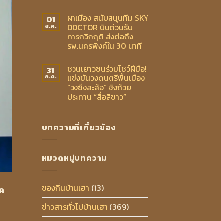
ผาเมือง สนับสนุนทีม SKY
01
DOCTOR บินด่วนรับ
ส.ค.
ทารกวิกฤติ ส่งต่อถึง
รพ.นครพิงค์ใน 30 นาที
ชวนเยาวชนร่วมโชว์ฝีมือ!
31
แข่งขันวงดนตรีพื้นเมือง
ก.ค.
“วงซึงสะล้อ” ชิงถ้วย
ประทาน “สื่อสีขาว”
บทความที่เกี่ยวข้อง
หมวดหมู่บทความ
ของกิ๋นบ้านเฮา
(13)
์ค
ข่าวสารทั่วไปบ้านเฮา
(369)