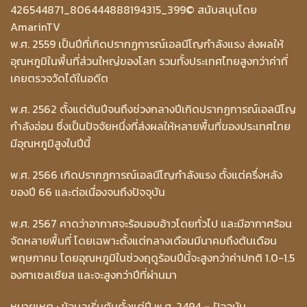
426544871_806444888194315_399
© สนับสนุนโดย
AmarinTV
พ.ศ. 2559 เป็นปีที่เกิดปรากฏการณ์เอลนีโญกำลังแรง ส่งผลให้
อุณหภูมิในพื้นที่ส่วนใหญ่ของโลก รวมทั้งประเทศไทยสูงกว่าค่าที่
เคยตรวจวัดได้ในอดีต
พ.ศ. 2562 ตั้งแต่ต้นปีจนถึงช่วงกลางปีเกิดปรากฏการณ์เอลนีโญ
กำลังอ่อน ซึ่งเป็นปัจจัยหนึ่งที่ส่งผลให้หลายพื้นที่ของประเทศไทย
มีอุณหภูมิสูงในปีนี้
พ.ศ. 2566 เกิดปรากฏการณ์เอลนีโญกำลังแรง ตั้งแต่ครึ่งหลัง
ของปี 66 และต่อเนื่องจนถึงปัจจุบัน
พ.ศ. 2567 คาดว่าอากาศจะร้อนอบอ้าวโดยทั่วไป และมีอากาศร้อน
จัดหลายพื้นที่ โดยเฉพาะตั้งแต่กลางเดือนมีนาคมถึงต้นเดือน
พฤษภาคม โดยอุณหภูมิในช่วงฤดูร้อนปีนี้จะสูงกว่าค่าปกติ 1.0-1.5
องศาเซลเซียส และจะสูงกว่าปีที่ผ่านมา
หมายเหตุ : ข้อมูลเริ่มต้นตั้งแต่ปี พ.ศ. 2494 – ปัจจุบัน