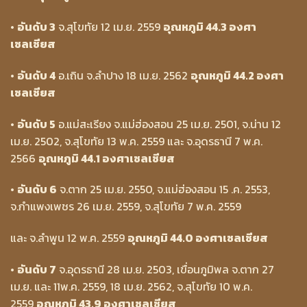
•
อันดับ 3
จ.สุโขทัย 12 เม.ย. 2559
อุณหภูมิ 44.3 องศา
เซลเซียส
•
อันดับ 4
อ.เถิน จ.ลำปาง 18 เม.ย. 2562
อุณหภูมิ 44.2 องศา
เซลเซียส
•
อันดับ 5
อ.แม่สะเรียง จ.แม่ฮ่องสอน 25 เม.ย. 2501, จ.น่าน 12
เม.ย. 2502, จ.สุโขทัย 13 พ.ค. 2559 และ จ.อุดรธานี 7 พ.ค.
2566
อุณหภูมิ 44.1 องศาเซลเซียส
•
อันดับ 6
จ.ตาก 25 เม.ย. 2550, จ.แม่ฮ่องสอน 15 .ค. 2553,
จ.กำแพงเพชร 26 เม.ย. 2559, จ.สุโขทัย 7 พ.ค. 2559
และ จ.ลำพูน 12 พ.ค. 2559
อุณหภูมิ 44.0 องศาเซลเซียส
•
อันดับ 7
จ.อุดรธานี 28 เม.ย. 2503, เขื่อนภูมิพล จ.ตาก 27
เม.ย. และ 11พ.ค. 2559, 18 เม.ย. 2562, จ.สุโขทัย 10 พ.ค.
2559
อุณหภูมิ 43.9 องศาเซลเซียส