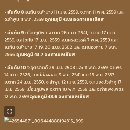
•
อันดับ 8
อ.เถิน จ.ลำปาง 11 เม.ย. 2559, จ.ตาก 11 พ.ค. 2559 และ
จ.ลำพูน 11 พ.ค. 2559
อุณหภูมิ 43.8 องศาเซลเซียส
•
อันดับ 9
เขื่อนภูมิพล จ.ตาก 26 เม.ย. 2541, จ.ตาก 17 เม.ย.
2559, จ.สุโขทัย 17 เม.ย. 2559, จ.นครสวรรค์ 7 พ.ค. 2559 และ
อ.เกิน จ.ลำปาง 17, 19, 20 เม.ย. 2562 และ จ.หนองคาย 7 พ.ค.
2566
อุณหภูมิ 43.7 องศาเซลเซียส
•
อันดับ 10
จ.อุตรดิตถ์ 29 เม.ย.2503 และ 11 พ.ค. 2559, จ.แพร่
14 เม.ย. 2526, จ.แม่ฮ่องสอน 9 พ.ค. 2541 และ 16 พ.ค. 2553,
จ.ตาก 24 เม.ย. 2550, จ.ลำพูน 12 เม.ย. 2559, จ.หนองบัวลำภู 17
เม.ย. 2559, เขื่อนภูมิพล จ.ตาก 10 พ.ค. 2559 และ จ.กำแพงเพชร
12 พ.ค. 2559
อุณหภูมิ 43.6 องศาเซลเซียส