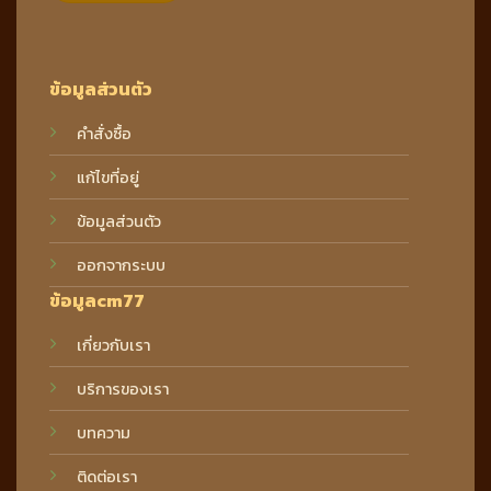
ข้อมูลส่วนตัว
คำสั่งซื้อ
แก้ไขที่อยู่
ข้อมูลส่วนตัว
ออกจากระบบ
ข้อมูลcm77
เกี่ยวกับเรา
บริการของเรา
บทความ
ติดต่อเรา