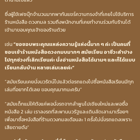
ซึ่งผู้ใช้เฟซบุ๊กจำนวนมากพากันแชร์ความทรงจำที่เคยไปใช้บริการ
ร้านหนังสือ ดวงกมล รวมถึงพนักงานที่เคยทำงานร่วมกับร้านได้
เข้ามาขอบคุณเจ้าของร้านด้วย
เช่น
“ขอขอบพระคุณแหล่งความรู้แห่งนี้มาก ๆ ค่ะ เป็นคนที่
ชอบเข้าร้านหนังสือดวงกมบมากๆ สมัยเรียน อาชีวะลำปาง
ไปทุกช่วงที่เลิกเรียนค่ะ นั่งอ่านหนังสือได้นานๆ และก็ได้แบบ
เรียนกลับบ้าน หลายเล่มเลยค่ะ”
“สมัยเรียนเคยนั่งนวรัตน์ไปแล้วต่อรถแดงไปซื้อหนังสือเรียนมีทุก
เล่มที่อยากได้เลย ขอบคุณมากนะครับ”
“สมัยเด็กแม่ให้ตังแค่พอนั่งรถจากลำพูนไปเชียงใหม่และพอซื้อ
หนังสือ 2 เล่ม เราลงรถที่สะพานนวรัฐและเดินลัดเลาะมาเรื่อยๆ
เพื่อมาซื้อหนังสือที่ร้านดวงกมลเดือนละ 1 ครั้งไม่นั่งรถแดงเพราะ
เสียดายตัง”