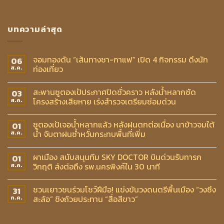
บทความล่าสุด
จอมทองดัน “เส้นทางชา-กาแฟ” เปิด 4 กิจกรรม ดึงนัก
06
ท่องเที่ยว
ส.ค.
สะพานซูตองเป้ประกาศปิดชั่วคราว หลังน้ำหลากซัด
03
โครงสร้างเสียหาย เร่งสำรวจเตรียมซ่อมด่วน
ส.ค.
ซูตองเป้เจอน้ำหลากแล้ว หลังฝนตกต่อเนื่อง นาข้าวจมใต้
01
น้ำ จับตาฝนซ้ำหวั่นกระทบพื้นที่เพิ่ม
ส.ค.
ผาเมือง สนับสนุนทีม SKY DOCTOR บินด่วนรับทารก
01
วิกฤติ ส่งต่อถึง รพ.นครพิงค์ใน 30 นาที
ส.ค.
ชวนเยาวชนร่วมโชว์ฝีมือ! แข่งขันวงดนตรีพื้นเมือง “วงซึง
31
สะล้อ” ชิงถ้วยประทาน “สื่อสีขาว”
ก.ค.