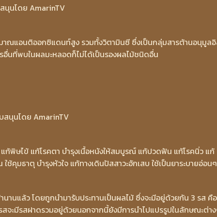
บสนุนโดย AmarinTV
มาณแอนติออกซิแดนท์สูง รวมทั้งวิตามินซี ซึ่งเป็นกลุ่มสารต้านอนุมูลอ
อื่นที่พบในผลมะหลอดก็ไม่ได้เป็นรองผลไม้ชนิดอื่น
ับสนุนโดย AmarinTV
แก้พิษไข้ แก้โรคตา บำรุงเนื้อหนังให้สมบูรณ์ แก้ปวดฟัน แก้โรคนิ่ว แก้
น ใช้คุมธาตุ บำรุงหัวใจ แก้ทางเดินปัสสาวะอักเสบ ใช้เป็นยาระบายอ่อนๆ
านแล้ว โดยถูกนำมารับประทานเป็นผลไม้ ซึ่งจะมีอยู่ด้วยกัน 3 รส คื
กรสจะมีรสฝาดรวมอยู่ด้วยนอกจากนี้ยังมีการนำไปแปรรูปในลักษณะต่า