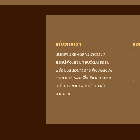
เกี่ยวกับเรา
ข้อ
มนต์สเนห์แห่งล้านนาCM77
สถานีส่งเสริมศิลปวัฒนธรรม
พร้อมเสนอข่าวสาร ฟังเพลงเพ
ราะๆ แนวเพลงพื้นบ้านของภาค
เหนือ และบทเพลงล้านนาอีก
มากมาย