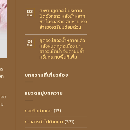
สะพานซูตองเป้ประกาศ
03
ปิดชั่วคราว หลังน้ำหลาก
ส.ค.
ซัดโครงสร้างเสียหาย เร่ง
สำรวจเตรียมซ่อมด่วน
ซูตองเป้เจอน้ำหลากแล้ว
01
หลังฝนตกต่อเนื่อง นา
ส.ค.
ข้าวจมใต้น้ำ จับตาฝนซ้ำ
หวั่นกระทบพื้นที่เพิ่ม
าร
บทความที่เกี่ยวข้อง
อก
หมวดหมู่บทความ
หลอด
่ม
ของกิ๋นบ้านเฮา
(13)
ข่าวสารทั่วไปบ้านเฮา
(371)