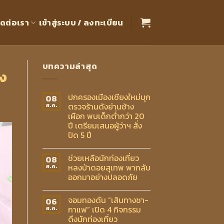
ิดต่อเรา
เข้าสู่ระบบ / ลงทะเบียน
บทความล่าสุด
ูง
ปกครองเมืองเชียงใหม่บุก
08
ตรวจร้านดังย่านช้าง
ส.ค.
เผือก พบเด็กต่ำกว่า 20
ปี เตรียมเสนอผู้ว่าฯ สั่ง
ปิด 5 ปี
ช่วยเหลือนักท่องเที่ยว
08
หลงป่าดอยสุเทพ พากลับ
ส.ค.
ออกมาอย่างปลอดภัย
จอมทองดัน “เส้นทางชา-
06
กาแฟ” เปิด 4 กิจกรรม
ส.ค.
ดึงนักท่องเที่ยว