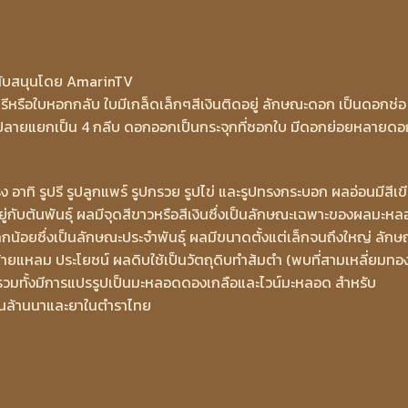
ับสนุนโดย AmarinTV
ใบรีหรือใบหอกกลับ ใบมีเกล็ดเล็กๆสีเงินติดอยู่ ลักษณะดอก เป็นดอกช่อ
ด ปลายแยกเป็น 4 กลีบ ดอกออกเป็นกระจุกที่ซอกใบ มีดอกย่อยหลายดอ
ทิ รูปรี รูปลูกแพร์ รูปกรวย รูปไข่ และรูปทรงกระบอก ผลอ่อนมีสีเข
ยู่กับต้นพันธุ์ ผลมีจุดสีขาวหรือสีเงินซึ่งเป็นลักษณะเฉพาะของผลมะห
กน้อยซึ่งเป็นลักษณะประจำพันธุ์ ผลมีขนาดตั้งแต่เล็กจนถึงใหญ่ ลักษ
ท้ายแหลม ประโยชน์ ผลดิบใช้เป็นวัตถุดิบทำส้มตำ (พบที่สามเหลี่ยมทอ
 รวมทั้งมีการแปรรูปเป็นมะหลอดดองเกลือและไวน์มะหลอด สำหรับ
านล้านนาและยาในตำราไทย