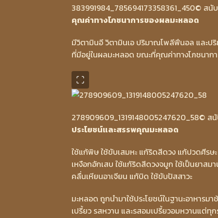
383991984_785694173358361_450
© สนั
คุณค่าทางโภชนาการของผลมะหลอด
มีวิตามินอี วิตามินเอ ปริมาณโพลีฟีนอล และปริ
ที่มีอยู่ในผลมะหลอด ขณะที่คุณค่าทางโภชนาการ
278909609_1319148005247620_58
© สน
ประโยชน์และสรรพคุณมะหลอด
ใช้แก้พิษ ใช้ขับเสมหะ แก้ริดสีดวง แก้ปวดศีรษะ 
เหงือกอักเสบ ใช้แก้ริดสีดวงจมูก ใช้เป็นยาสมา
คลื่นเหียนอาเจียน แก้บิด ใช้ขับปัสสาวะ
มะหลอด ถูกนำมาใช้ประโยชน์ในฐานะอาหารมาช้าน
เปรี้ยว รสหวาน และรสอมเปรี้ยวอมหวานแต่ทุ