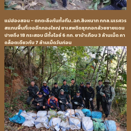
แม่ฮ่องสอน – ตกตะลึงกันทั้งทีม..ฉก.สิงหนาท กกล.นเรศวร
สแกนพื้นที่เจออีกกองใหญ่ ยาเสพติดซุกกอกล้วยชายแดน
ปายถึง 18 กระสอบ มีทั้งไอซ์ 6 กก. ยาบ้าเกือบ 3 ล้านเม็ด คา
ดล็อตเดียวกับ 7 ล้านเม็ดวันก่อน