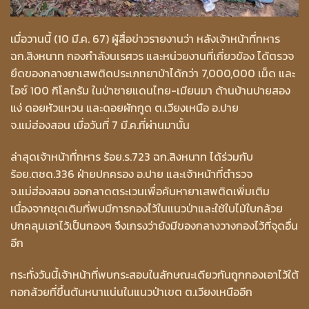
เมื่อวานนี้ (10 มี.ค. 67) ผู้สื่อข่าวรายงานว่า หลังเจ้าหน้าที่ทหาร
ฉก.สิงหนาท กองกำลังนเรศวร และหน่วยงานที่เกี่ยวข้อง ได้ตรวจ
ยึดของกลางยาเสพติดประเภทยาบ้าได้กว่า 7,000,000 เม็ด และ
ไอซ์ 100 กิโลกรัม ในป่าชายแดนไทย-เมียนมา ด้านบ้านปายสอง
แง่ ดอยหัวแหวน และดอยผักกูด ต.เวียงเหนือ อ.ปาย
จ.แม่ฮ่องสอน เมื่อวันที่ 7 มี.ค.ที่ผ่านมานั้น
ล่าสุดเจ้าหน้าที่ทหาร ร้อย.ร.723 ฉก.สิงหนาท ได้ร่วมกับ
ร้อย.ตชด.336 ฝ่ายปกครอง อ.ปาย และเจ้าหน้าที่ตำรวจ
จ.แม่ฮ่องสอน ออกลาดตระเวนเพื่อค้นหายาเสพติดเพิ่มเติม
เนื่องจากชุดเดิมที่พบมีการกองไว้ในแนวป่าและใช้ใบไม้ใบกล้วย
ปกคลุมเอาไว้เป็นกองๆ จึงเกรงว่ายังมีของกลางวางกองไว้ที่จุดอื่น
อีก
กระทั่งวันนี้เจ้าหน้าที่พบกระสอบในลักษณะเดียวกันถูกกองเอาไว้ใต้
กอกล้วยที่ขึ้นต้นหนาแน่นในแนวป่าเขต ต.เวียงเหนืออีก