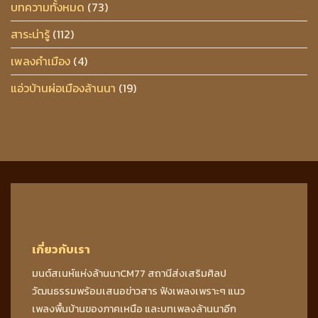
บทความทั้งหมด
(73)
สาระน่ารู้
(112)
เพลงคำเมือง
(4)
แอ่วบ้านผ่อเมืองล้านนา
(19)
เกี่ยวกับเรา
มนต์สเนห์แห่งล้านนาCM77 สถานีส่งเสริมศิลป
วัฒนธรรมพร้อมเสนอข่าวสาร ฟังเพลงเพราะๆ แนว
เพลงพื้นบ้านของภาคเหนือ และบทเพลงล้านนาอีก