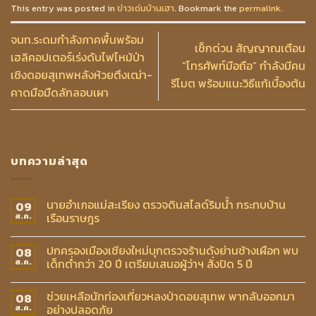
This entry was posted in
ข่าวเด่นบ้านเฮา
. Bookmark the
permalink
.
จนท.ระดมกำลังภาคพื้นพร้อม
เช็กด่วน สัญญาณเตือน
เฮลิคอปเตอร์เร่งดับไฟไหม้ป่า
“โทรศัพท์มือถือ” กำลังมีคน
เชิงดอยสุเทพหลังห้วยตึงเฒ่า-
รีโมต พร้อมแนะวิธีแก้เบื้องต้น
คาดมือมืดลักลอบเผา
บทความล่าสุด
นายอำเภอแม่สะเรียง ตรวจดินสไลด์ริมน้ำ กระทบบ้าน
09
เรือนราษฎร
ส.ค.
ปกครองเมืองเชียงใหม่บุกตรวจร้านดังย่านช้างเผือก พบ
08
เด็กต่ำกว่า 20 ปี เตรียมเสนอผู้ว่าฯ สั่งปิด 5 ปี
ส.ค.
ช่วยเหลือนักท่องเที่ยวหลงป่าดอยสุเทพ พากลับออกมา
08
อย่างปลอดภัย
ส.ค.