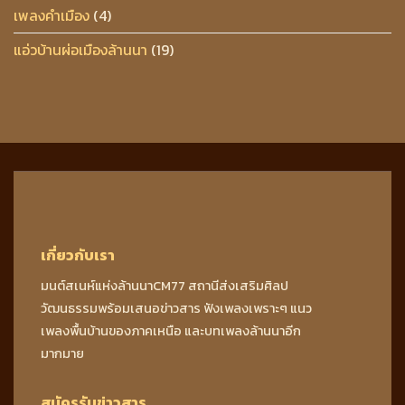
เพลงคำเมือง
(4)
แอ่วบ้านผ่อเมืองล้านนา
(19)
เกี่ยวกับเรา
มนต์สเนห์แห่งล้านนาCM77 สถานีส่งเสริมศิลป
วัฒนธรรมพร้อมเสนอข่าวสาร ฟังเพลงเพราะๆ แนว
เพลงพื้นบ้านของภาคเหนือ และบทเพลงล้านนาอีก
มากมาย
สมัครรับข่าวสาร