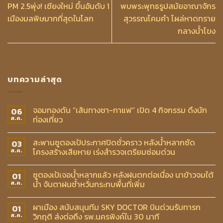
PM 2.5พุ่ง! เชียงใหม่ ขึ้นอันดับ 1
พบพระพุทธรูปสมัยอาณาจักร
เมืองมลพิษมากที่สุดในโลก
สุวรรณโคมคำ โผล่หาดทราย
กลางน้ำโขง
บทความล่าสุด
จอมทองดัน “เส้นทางชา-กาแฟ” เปิด 4 กิจกรรม ดึงนัก
06
ท่องเที่ยว
ส.ค.
สะพานซูตองเป้ประกาศปิดชั่วคราว หลังน้ำหลากซัด
03
โครงสร้างเสียหาย เร่งสำรวจเตรียมซ่อมด่วน
ส.ค.
ซูตองเป้เจอน้ำหลากแล้ว หลังฝนตกต่อเนื่อง นาข้าวจมใต้
01
น้ำ จับตาฝนซ้ำหวั่นกระทบพื้นที่เพิ่ม
ส.ค.
ผาเมือง สนับสนุนทีม SKY DOCTOR บินด่วนรับทารก
01
วิกฤติ ส่งต่อถึง รพ.นครพิงค์ใน 30 นาที
ส.ค.