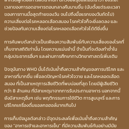
เวลาของการอดอาหารตอนกลางคืนนานขึ้น (นับตั้งแต่ระยะเวลา
ของการทานมื้อสุดท้ายของวัน จนไปถึงมื้อแรกของวันถัดไป)
ความเสี่ยงต่อโรคหลอดเลือดสมอง โรคหัวใจก็จะยิ่งลดลง และ
ช่วยป้องกันความเสี่ยงต่อโรคหลอดเลือดหัวใจได้ดียิ่งขึ้น
การค้นพบดังกล่าวเป็นเพียงความสัมพันธ์กับความเสี่ยงของโรคที่
เก็บจากสถิติเท่านั้น โดยความแม่นยำนี้ จำเป็นที่จะต้องทำซ้ำใน
กลุ่มประชากรอื่นๆ และผ่านการศึกษาทางวิทยาศาสตร์เพิ่มเติม
ปัจจุบันทาง WHO นั้นได้เน้นย้ำถึงความสำคัญของการบริโภค และ
อาหารที่มากขึ้น เพื่อลดปัญหาโรคหัวใจวาย และโรคหลอดเลือด
สมอง ที่เป็นสาเหตุการเสียชีวิตที่พบบ่อยที่สุด โดยมีผู้เสียชีวิต
กว่า 8 ล้านคน ที่มีสาเหตุมาจากการรับประทานอาหาร นอกจากนี้
ยังมีสาเหตุอื่นๆ เช่น พฤติกรรมการใช้ชีวิต การสูบบุหรี่ และการ
บริโภคเครื่องดื่มแอลกอฮอล์มากเกินไป
การเก็บข้อมูลดังกล่าว มีจุดประสงค์เพื่อเน้นย้ำถึงความสำคัญ
ของ “อาหารเช้าและอาหารเย็น” ที่มีความสัมพันธ์กันอย่างมีนัย