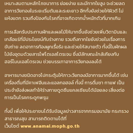
เหมาะสมตามหลักโภชนาการ ย่อยง่าย และมีกากใยสูง จะช่วยลด
อาการวัยทองในระยะเริ่มต้นและระยะยาว อีกทั้งยังช่วยให้ผิวดี ไม่
แห้งแตก รวมถึงป้องกันโรคที่อาจเกิดจากน้ำหนักตัวที่มากเกิน
การเลือกรับประทานผักและผลไม้ให้มากขึ้นยังช่วยเพิ่มวิตามินและ
เกลือแร่ที่มีประโยชน์กับร่างกาย รวมถึงกากใยยังช่วยในเรื่องการ
ขับถ่าย ลดอาการท้องผูกเรื้อรัง และช่วยให้สบายตัว ทั้งนี้ในผักผล
ไม้ยังอุดมด้วยสารไฟโตเอสโตรเจน ซึ่งมีลักษณะใกล้เคียงกับ
ฮอร์โมนเอสโตรเจน ช่วยบรรเทาอาการวัยทองลงได้
อาหารบางชนิดอาจไปกระตุ้นให้ภาวะวัยทองมีอาการมากขึ้นได้ เช่น
เครื่องดื่มที่มีคาเฟอีนและแอลกอฮอล์ ทั้งนี้ การดื่มชา กาแฟ เป็น
ประจำยังส่งผลทำให้ร่างกายดูดซึมแคลเซียมได้น้อยลง เสี่ยงต่อ
การเป็นโรคกระดูกพรุน
ทั้งนี้ เพื่อให้ประชาชนได้รับข้อมูลข่าวสารจากกรมอนามัย กระทรวง
สาธารณสุข สามารถติดตามได้ที่
เว็บไซต์
www.anamai.moph.go.th