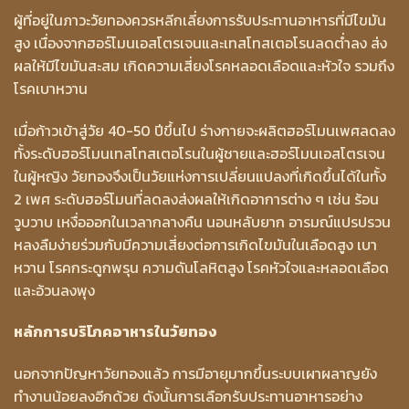
ผู้ที่อยู่ในภาวะวัยทองควรหลีกเลี่ยงการรับประทานอาหารที่มีไขมัน
สูง เนื่องจากฮอร์โมนเอสโตรเจนและเทสโทสเตอโรนลดต่ำลง ส่ง
ผลให้มีไขมันสะสม เกิดความเสี่ยงโรคหลอดเลือดและหัวใจ รวมถึง
โรคเบาหวาน
เมื่อก้าวเข้าสู่วัย 40-50 ปีขึ้นไป ร่างกายจะผลิตฮอร์โมนเพศลดลง
ทั้งระดับฮอร์โมนเทสโทสเตอโรนในผู้ชายและฮอร์โมนเอสโตรเจน
ในผู้หญิง วัยทองจึงเป็นวัยแห่งการเปลี่ยนแปลงที่เกิดขึ้นได้ในทั้ง
2 เพศ ระดับฮอร์โมนที่ลดลงส่งผลให้เกิดอาการต่าง ๆ เช่น ร้อน
วูบวาบ เหงื่อออกในเวลากลางคืน นอนหลับยาก อารมณ์แปรปรวน
หลงลืมง่ายร่วมกับมีความเสี่ยงต่อการเกิดไขมันในเลือดสูง เบา
หวาน โรคกระดูกพรุน ความดันโลหิตสูง โรคหัวใจและหลอดเลือด
และอ้วนลงพุง
หลักการบริโภคอาหารในวัยทอง
นอกจากปัญหาวัยทองแล้ว การมีอายุมากขึ้นระบบเผาผลาญยัง
ทำงานน้อยลงอีกด้วย ดังนั้นการเลือกรับประทานอาหารอย่าง