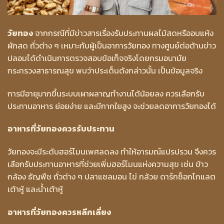
วัยทอง
จากกรณีที่มีข่าวสารเรื่องรับประทานผลไม้สดหรืออบแห้ง
ผักสด ถั่วต่าง ๆ เหมาะกับผู้เป็นอาการวัยทอง ทางศูนย์ต่อต้านข่าว
ปลอมได้ดำเนินการตรวจสอบข้อเท็จจริงโดยกรมอนามัย
กระทรวงสาธารณสุข พบว่าประเด็นดังกล่าวนั้น เป็นข้อมูลจริง
การมีอายุมากขึ้นระบบเผาผลาญทำงานได้น้อยลง ควรเลือกรับ
ประทานอาหาร ย่อยง่าย และมีกากใยสูง จะช่วยลดอาการวัยทองได้
อาหารที่วัยทองควรรับประทาน
วัยทองจะมีระดับฮอร์โมนเพศลดลง ทำให้อารมณ์แปรปรวน จึงควร
เลือกรับประทานอาหารที่ช่วยเพิ่มฮอร์โมนแห่งความสุข เช่น ข้าว
กล้อง ธัญพืช ถั่วต่าง ๆ ปลาแซลมอน ไข่ กล้วย ดาร์กช็อกโกแลต
เต้าหู้ และน้ำเต้าหู้
อาหารที่วัยทองควรหลีกเลี่ยง