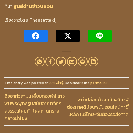
ที่มา:
ศูนย์ต้านข่าวปลอม
เรื่องราวโดย Thansettakij
This entry was posted in
สาระน่ารู้
. Bookmark the
permalink
.
ฮือฮาทั่วสามเหลี่ยมทองคำ! ลาว
พม่าปล่อยตัวคนท้องถิ่น-ผู้
พบพระพุทธรูปสมัยอาณาจักร
ต้องหาคดีบ่อนพนันออนไลน์ท่าขี้
สุวรรณโคมคำ โผล่หาดทราย
เหล็ก แต่ไทย-จีนต้องรอส่งศาล
กลางน้ำโขง