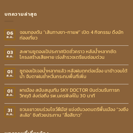
บทความล่าสุด
จอมทองดัน “เส้นทางชา-กาแฟ” เปิด 4 กิจกรรม ดึงนัก
06
ท่องเที่ยว
ส.ค.
สะพานซูตองเป้ประกาศปิดชั่วคราว หลังน้ำหลากซัด
03
โครงสร้างเสียหาย เร่งสำรวจเตรียมซ่อมด่วน
ส.ค.
ซูตองเป้เจอน้ำหลากแล้ว หลังฝนตกต่อเนื่อง นาข้าวจมใต้
01
น้ำ จับตาฝนซ้ำหวั่นกระทบพื้นที่เพิ่ม
ส.ค.
ผาเมือง สนับสนุนทีม SKY DOCTOR บินด่วนรับทารก
01
วิกฤติ ส่งต่อถึง รพ.นครพิงค์ใน 30 นาที
ส.ค.
ชวนเยาวชนร่วมโชว์ฝีมือ! แข่งขันวงดนตรีพื้นเมือง “วงซึง
31
สะล้อ” ชิงถ้วยประทาน “สื่อสีขาว”
ก.ค.