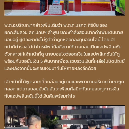
พ.ต.อ.ปริญญากล่าวเพิ่มเติมว่า พ.ต.ท.มรกต ศิริชัย รอง
ผกก.สืบสวน สภ.นิคมฯ ลำพูน ขณะกำลังสอบปากคำเพิ่มเติมนาย
บอยอยู่ ผู้ต้องหายังไม่รู้ตัวว่าถูกหลอกลงทุนออนไลน์ โดยเจ้า
หน้าที่ตำรวจได้นำโทรศัพท์มือถือมาให้นายบอยเปิดแอปพลิเคชัน
ดังกล่าวให้เจ้าหน้าที่ดู นายบอยโชว์ยอดเงินในแอปพลิเคชันให้ดู
พร้อมกับขอยืมเงิน 5 พันบาทเพื่อจะรวบรวมเงินที่เหลือไปปิดบัญชี
และหลังจากนั้นจะถอนเงินมาคืนให้ภายหลังอีกด้วย
เจ้าหน้าที่ได้พูดจาเกลี้ยกล่อมอยู่นานและพยายามอธิบายว่าเขาถูก
หลอก แต่นายบอยยังยืนยันว่าเพื่อนที่สนิทกันเคยลงทุนการเงิน
กับแอปพลิเคชันนี้ได้เงินคืนพร้อมกำไร