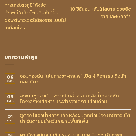
กางเกงไตรภูมิ”ดึงอัต
10 วิธีนอนหลับให้สบาย ช่วยยืด
ลักษณ์“ถวัลย์-เฉลิมชัย”ปั้น
อายุและชะลอวัย
ซอฟต์พาวเวอร์เชียงรายแบบไม่
เหมือนใคร
บทความล่าสุด
จอมทองดัน “เส้นทางชา-กาแฟ” เปิด 4 กิจกรรม ดึงนัก
06
ท่องเที่ยว
ส.ค.
สะพานซูตองเป้ประกาศปิดชั่วคราว หลังน้ำหลากซัด
03
โครงสร้างเสียหาย เร่งสำรวจเตรียมซ่อมด่วน
ส.ค.
ซูตองเป้เจอน้ำหลากแล้ว หลังฝนตกต่อเนื่อง นาข้าวจมใต้
01
น้ำ จับตาฝนซ้ำหวั่นกระทบพื้นที่เพิ่ม
ส.ค.
ผาเมือง สนับสนุนทีม SKY DOCTOR บินด่วนรับทารก
01