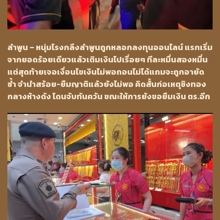
ลำพูน – หนุ่มโรงกลึงลำพูนถูกหลอกลงทุนออนไลน์ แรกเริ่ม
จากยอดร้อยเดียวแล้วเติมเงินไปเรื่อยๆ ทีละหมื่นสองหมื่น
แต่สุดท้ายเจอเงื่อนไขเงินไม่พอถอนไม่ได้แถมจะถูกอายัด
ซ้ำ จำนำสร้อย-ยืมญาติแล้วยังไม่พอ คิดสั้นก่อเหตุชิงทอง
กลางห้างดัง โดนจับทันควัน ขณะให้การยังขอยืมเงิน ตร.อีก