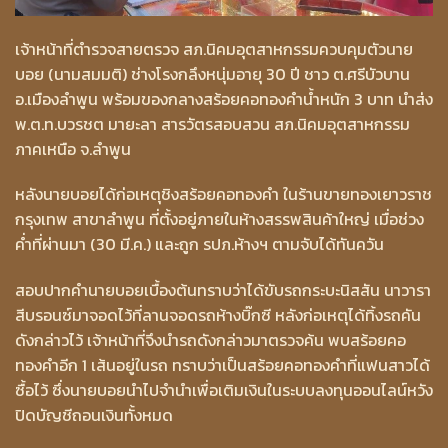
เจ้าหน้าที่ตำรวจสายตรวจ สภ.นิคมอุตสาหกรรมควบคุมตัวนาย
บอย (นามสมมติ) ช่างโรงกลึงหนุ่มอายุ 30 ปี ชาว ต.ศรีบัวบาน
อ.เมืองลำพูน พร้อมของกลางสร้อยคอทองคำน้ำหนัก 3 บาท นำส่ง
พ.ต.ท.บวรชต มายะลา สารวัตรสอบสวน สภ.นิคมอุตสาหกรรม
ภาคเหนือ จ.ลำพูน
หลังนายบอยได้ก่อเหตุชิงสร้อยคอทองคำ ในร้านขายทองเยาวราช
กรุงเทพ สาขาลำพูน ที่ตั้งอยู่ภายในห้างสรรพสินค้าใหญ่ เมื่อช่วง
ค่ำที่ผ่านมา (30 มี.ค.) และถูก รปภ.ห้างฯ ตามจับได้ทันควัน
สอบปากคำนายบอยเบื้องต้นทราบว่าได้ขับรถกระบะนิสสัน นาวารา
สีบรอนซ์มาจอดไว้ที่ลานจอดรถห้างบิ๊กซี หลังก่อเหตุได้ทิ้งรถคัน
ดังกล่าวไว้ เจ้าหน้าที่จึงนำรถดังกล่าวมาตรวจค้น พบสร้อยคอ
ทองคำอีก 1 เส้นอยู่ในรถ ทราบว่าเป็นสร้อยคอทองคำที่แฟนสาวได้
ซื้อไว้ ซึ่งนายบอยนำไปจำนำเพื่อเติมเงินในระบบลงทุนออนไลน์หวัง
ปิดบัญชีถอนเงินทั้งหมด