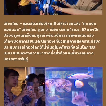
เชียงใหม่ – สวนสัตว์เชียงใหม่เปิดให้เข้าชมแล้ว “ทะเลบน
ยอดดอย” เชียงใหม่ ซู อควาเรียม ตั้งแต่ 1 เม.ย. 67 หลังปิด
ปรับปรุงจนเสร็จสมบูรณ์ พร้อมบัตรราคาพิเศษต้อนรับ
เด็กๆ ปิดภาคเรียนและนักท่องเที่ยวเทศกาลสงกรานต์ เปิด
ประสบการณ์ท่องโลกใต้น้ำในอุโมงค์ยาวที่สุดในโลก 133
เมตร ชมปลาสวยงามหายากทั้งน้ำจืดและน้ำทะเลหลาก
หลายสายพันธุ์