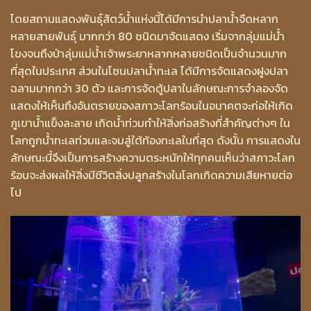
โดยสถานแสดงพันธุ์สัตว์น้ำแห่งนี้ได้มีการนำปลาน้ำจืดหลาก
หลายสายพันธุ์ มากกว่า 80 ชนิดมาจัดแสดง เริ่มจากลุ่มแม่น้ำ
โขงจนถึงป่าลุ่มแม่น้ำเจ้าพระยาหลากหลายชนิดเป็นจำนวนมาก
ที่สุดในประเทศ ส่วนในโซนปลาน้ำทะเล ได้มีการจัดแสดงฝูงปลา
ฉลามมากกว่า 30 ตัว และการจัดตู้ปลาในลักษณะการจำลองจัด
แสดงให้เห็นถึงอันตรายของสภาวะโลกร้อนในอนาคตจะก่อให้เกิด
ภูเขาน้ำแข็งละลาย เกิดน้ำท่วมทำให้สิ่งก่อสร้างที่สำคัญต่างๆ ใน
โลกถูกน้ำทะเลท่วมและจมสู่ใต้ท้องทะเลในที่สุด ดังนั้น การแสดงใน
ลักษณะนี้จึงเป็นการสร้างความตระหนักให้ทุกคนเห็นว่าสภาวะโลก
ร้อนจะส่งผลให้สิ่งมีชีวิตสิ่งปลูกสร้างในโลกเกิดความเสียหายต่อ
ไป