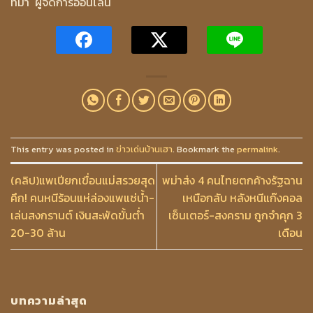
ที่มา ผู้จัดการออนไลน์
This entry was posted in
ข่าวเด่นบ้านเฮา
. Bookmark the
permalink
.
(คลิป)แพเปียกเขื่อนแม่สรวยสุด
พม่าส่ง 4 คนไทยตกค้างรัฐฉาน
คึก! คนหนีร้อนแห่ล่องแพแช่น้ำ-
เหนือกลับ หลังหนีแก๊งคอล
เล่นสงกรานต์ เงินสะพัดขั้นต่ำ
เซ็นเตอร์-สงคราม ถูกจำคุก 3
20-30 ล้าน
เดือน
บทความล่าสุด