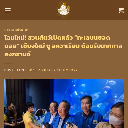
Skip
to
content
ข่าวเด่นบ้านเฮา
โฉมใหม่! สวนสัตว์เปิดแล้ว “ทะเลบนยอด
ดอย” เชียงใหม่ ซู อควาเรียม ต้อนรับเทศกาล
สงกรานต์
POSTED ON
เมษายน 2, 2024
BY
KATOMCM77