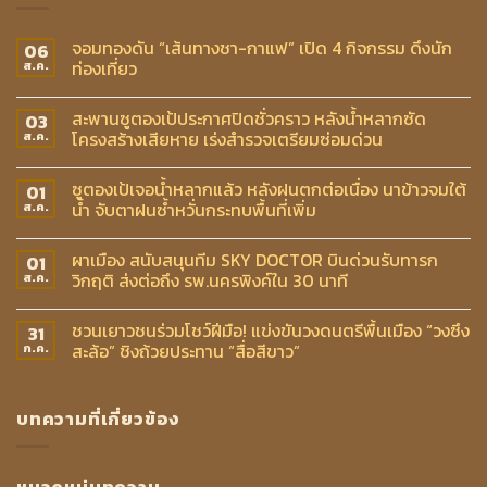
จอมทองดัน “เส้นทางชา-กาแฟ” เปิด 4 กิจกรรม ดึงนัก
06
ท่องเที่ยว
ส.ค.
สะพานซูตองเป้ประกาศปิดชั่วคราว หลังน้ำหลากซัด
03
โครงสร้างเสียหาย เร่งสำรวจเตรียมซ่อมด่วน
ส.ค.
ซูตองเป้เจอน้ำหลากแล้ว หลังฝนตกต่อเนื่อง นาข้าวจมใต้
01
น้ำ จับตาฝนซ้ำหวั่นกระทบพื้นที่เพิ่ม
ส.ค.
ผาเมือง สนับสนุนทีม SKY DOCTOR บินด่วนรับทารก
01
วิกฤติ ส่งต่อถึง รพ.นครพิงค์ใน 30 นาที
ส.ค.
ชวนเยาวชนร่วมโชว์ฝีมือ! แข่งขันวงดนตรีพื้นเมือง “วงซึง
31
สะล้อ” ชิงถ้วยประทาน “สื่อสีขาว”
ก.ค.
บทความที่เกี่ยวข้อง
หมวดหมู่บทความ