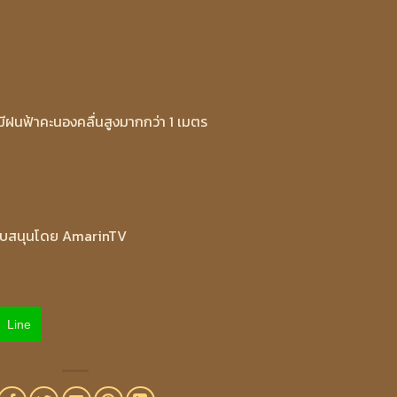
ี่มีฝนฟ้าคะนองคลื่นสูงมากกว่า 1 เมตร
ับสนุนโดย AmarinTV
Line