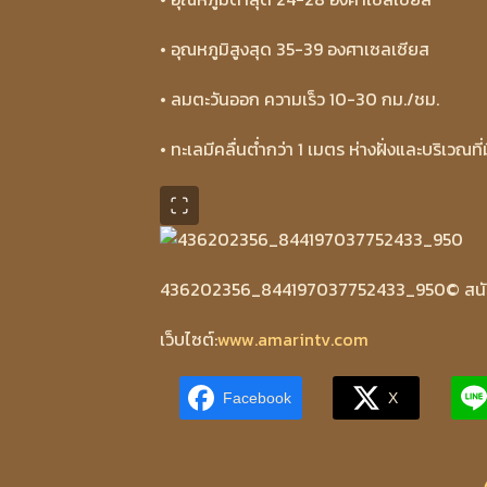
• อุณหภูมิสูงสุด 35-39 องศาเซลเซียส
• ลมตะวันออก ความเร็ว 10-30 กม./ชม.
• ทะเลมีคลื่นต่ำกว่า 1 เมตร ห่างฝั่งและบริเวณท
436202356_844197037752433_950
© สน
เว็บไซต์:
www.amarintv.com
Facebook
X