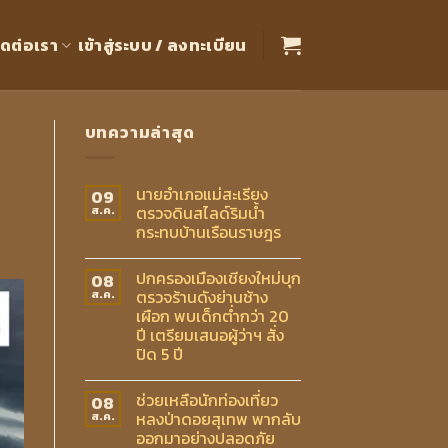
ิดต่อเรา
เข้าสู่ระบบ / ลงทะเบียน
บทความล่าสุด
นายอำเภอแม่สะเรียง
09
ตรวจดินสไลด์ริมน้ำ
ส.ค.
กระทบบ้านเรือนราษฎร
ปกครองเมืองเชียงใหม่บุก
08
ตรวจร้านดังย่านช้าง
ส.ค.
เผือก พบเด็กต่ำกว่า 20
ปี เตรียมเสนอผู้ว่าฯ สั่ง
ปิด 5 ปี
ช่วยเหลือนักท่องเที่ยว
08
หลงป่าดอยสุเทพ พากลับ
ส.ค.
ออกมาอย่างปลอดภัย