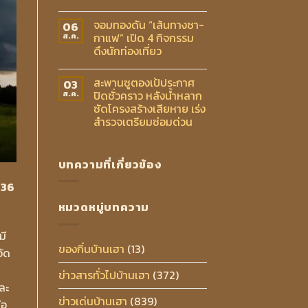
จอมทองดัน “เส้นทางชา-
06
กาแฟ” เปิด 4 กิจกรรม
ส.ค.
ดึงนักท่องเที่ยว
สะพานซูตองเป้ประกาศ
03
ปิดชั่วคราว หลังน้ำหลาก
ส.ค.
ซัดโครงสร้างเสียหาย เร่ง
สำรวจเตรียมซ่อมด่วน
บทความที่เกี่ยวข้อง
 36
หมวดหมู่บทความ
มี
ของกิ๋นบ้านเฮา
(13)
จัด
ข่าวสารทั่วไปบ้านเฮา
(372)
ละ
ข่าวเด่นบ้านเฮา
(839)
ือ