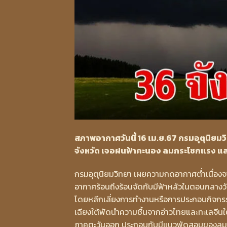
สภาพอากาศวันนี้ 16 เม.ย.67 กรมอุตุนิยม
จังหวัด เจอฝนฟ้าคะนอง ลมกระโชกแรง แล
กรมอุตุนิยมวิทยา เผยความกดอากาศต่ำเนื่อง
อากาศร้อนถึงร้อนจัดกับมีฟ้าหลัวในตอนกลางว
โดยหลีกเลี่ยงการทำงานหรือการประกอบกิจกรรม
เฉียงใต้พัดนำความชื้นจากอ่าวไทยและทะเลจีน
ภาคตะวันออก ประกอบกับมีแนวพัดสอบของลมตะ