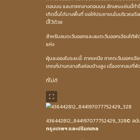
ตอนบน และภาคกลางตอนบน ลักษณะเช่นนี้ทำใ
เกิดขึ้นได้บางพื้นที่ ขอให้ประชาชนในบริเวณ
นี้ไว้ด้วย
สำหรับลมตะวันออกและลมตะวันออกเฉียงใต้พัด
แห่ง
ฝุ่นละอองในระยะนี้: ภาคเหนือ ภาคตะวันออกเ
เกณฑ์ปานกลางถึงค่อนข้างสูง เนื่องจากลมที่
ที่ไม่ดี
436442812_844197077752429_328
© สนั
กรุงเทพฯ และปริมณฑล