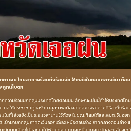
วิทยาเผย ไทยอากาศร้อนถึงร้อนจัด ฟ้าหลัวในตอนกลางวัน เตือน
ะลูกเห็บตก
จากความร้อนปกคลุมประเทศไทยตอนบน ลักษณะเช่นนี้ทำให้ประเทศไทย
ัน ขอให้ประชาชนดูแลรักษาสุขภาพเนื่องจากสภาพอากาศที่ร้อนถึงร้อน
ในที่โล่งแจ้งเป็นระยะเวลานานไว้ด้วย ในขณะที่ลมใต้และลมตะวันออก
ใต้ เข้ามาปกคลุมภาคตะวันออกเฉียงเหนือตอนล่าง ภาคกลางตอนล่าง แ
วันตกเฉียงใต้และลมใต้พัดปกคลุมภาคเหนือ ภาคตะวันออกเฉียงเหน