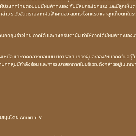
ห้ประเทศไทยตอนบนมีฝนฟ้าคะนอง กับมีลมกระโชกแรง และมีลูกเห็บ
ดังกล่าว ระวังอันตรายจากฝนฟ้าคะนอง ลมกระโชกแรง และลูกเห็บตกในระ
ปกคลุมอ่าวไทย ภาคใต้ และทะเลอันดามัน ทำให้ภาคใต้มีฝนฟ้าคะนองบ
ฉียงเหนือ และภาคกลางตอนบน มีการสะสมของฝุ่นละออง/หมอกควันอยู่ใ
พัดปกคลุมมีกำลังอ่อน และการระบายอากาศในบริเวณดังกล่าวอยู่ในเกณฑ
บสนุนโดย AmarinTV