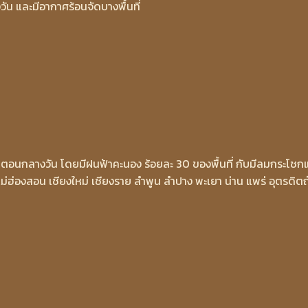
ัน และมีอากาศร้อนจัดบางพื้นที่
วในตอนกลางวัน โดยมีฝนฟ้าคะนอง ร้อยละ 30 ของพื้นที่ กับมีลมกระโชก
่ฮ่องสอน เชียงใหม่ เชียงราย ลำพูน ลำปาง พะเยา น่าน แพร่ อุตรดิตถ