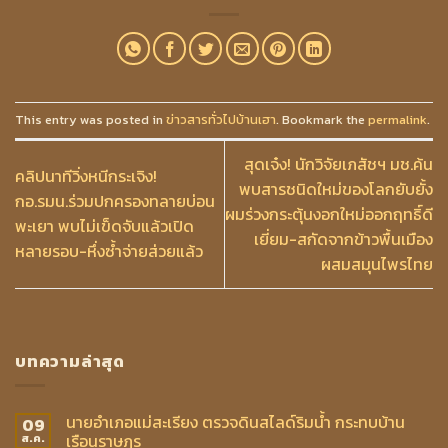
This entry was posted in
ข่าวสารทั่วไปบ้านเฮา
. Bookmark the
permalink
.
สุดเจ๋ง! นักวิจัยเภสัชฯ มช.ค้น
คลิปนาทีวิ่งหนีกระเจิง!
พบสารชนิดใหม่ของโลกยับยั้ง
กอ.รมน.ร่วมปกครองทลายบ่อน
ผมร่วงกระตุ้นงอกใหม่ออกฤทธิ์ดี
พะเยา พบไม่เข็ดจับแล้วเปิด
เยี่ยม-สกัดจากข้าวพื้นเมือง
หลายรอบ-หึ่งซ้ำจ่ายส่วยแล้ว
ผสมสมุนไพรไทย
บทความล่าสุด
นายอำเภอแม่สะเรียง ตรวจดินสไลด์ริมน้ำ กระทบบ้าน
09
เรือนราษฎร
ส.ค.