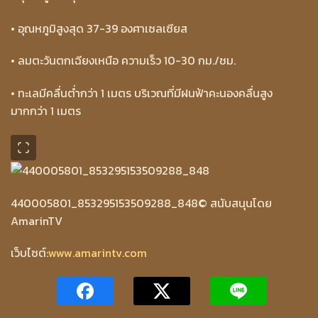
• อุณหภูมิสูงสุด 37-39 องศาเซลเซียส
• ลมตะวันตกเฉียงเหนือ ความเร็ว 10-30 กม./ชม.
• ทะเลมีคลื่นต่ำกว่า 1 เมตร บริเวณที่มีฝนฟ้าคะนองคลื่นสูง
มากกว่า 1 เมตร
440005801_853295153509288_848
© สนับสนุนโดย
AmarinTV
เว็บไซต์:
www.amarintv.com