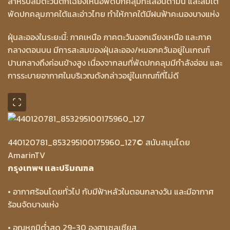
สำหรับลมตะวันตกเฉียงเหนือพัดปกคลุมทะเลอันดามัน และลมใต้
พัดปกคลุมภาคใต้และอ่าวไทย ทำให้ภาคใต้มีฝนฟ้าคะนองบางแห่ง
ฝุ่นละอองในระยะนี้: ภาคเหนือ ภาคตะวันออกเฉียงเหนือ และภาค
กลางตอนบน มีการสะสมของฝุ่นละออง/หมอกควันอยู่ในเกณฑ์
ปานกลางถึงค่อนข้างสูง เนื่องจากลมที่พัดปกคลุมมีกำลังอ่อน และ
การระบายอากาศในบริเวณดังกล่าวอยู่ในเกณฑ์ที่ไม่ดี
440120781_853295100175960_127
© สนับสนุนโดย
AmarinTV
กรุงเทพฯ และปริมณฑล
• อากาศร้อนโดยทั่วไป กับมีฟ้าหลัวในตอนกลางวัน และมีอากาศ
ร้อนจัดบางแห่ง
• อุณหภูมิต่ำสุด 29-30 องศาเซลเซียส