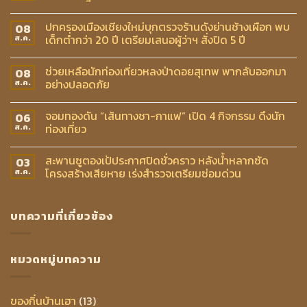
ปกครองเมืองเชียงใหม่บุกตรวจร้านดังย่านช้างเผือก พบ
08
เด็กต่ำกว่า 20 ปี เตรียมเสนอผู้ว่าฯ สั่งปิด 5 ปี
ส.ค.
ช่วยเหลือนักท่องเที่ยวหลงป่าดอยสุเทพ พากลับออกมา
08
อย่างปลอดภัย
ส.ค.
จอมทองดัน “เส้นทางชา-กาแฟ” เปิด 4 กิจกรรม ดึงนัก
06
ท่องเที่ยว
ส.ค.
สะพานซูตองเป้ประกาศปิดชั่วคราว หลังน้ำหลากซัด
03
โครงสร้างเสียหาย เร่งสำรวจเตรียมซ่อมด่วน
ส.ค.
บทความที่เกี่ยวข้อง
หมวดหมู่บทความ
ของกิ๋นบ้านเฮา
(13)