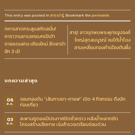
This entry was posted in
สาระน่ารู้
. Bookmark the
permalink
.
ทหารสาดกระสุนสกัดสนั่น!
สาธุ! ลาวขุดพบพระพุทธรูปองค์
คาราวานยานรกแบกเป้เข้า
ใหญ่สุดสมบูรณ์ จมใต้น้ำโขง
ชายแดนฝาง เชียงใหม่ ยึดยาบ้า
สามเหลี่ยมทองคำเมืองต้นผึ้ง
อีก 3 เป้
บทความล่าสุด
จอมทองดัน “เส้นทางชา-กาแฟ” เปิด 4 กิจกรรม ดึงนัก
06
ท่องเที่ยว
ส.ค.
สะพานซูตองเป้ประกาศปิดชั่วคราว หลังน้ำหลากซัด
03
โครงสร้างเสียหาย เร่งสำรวจเตรียมซ่อมด่วน
ส.ค.