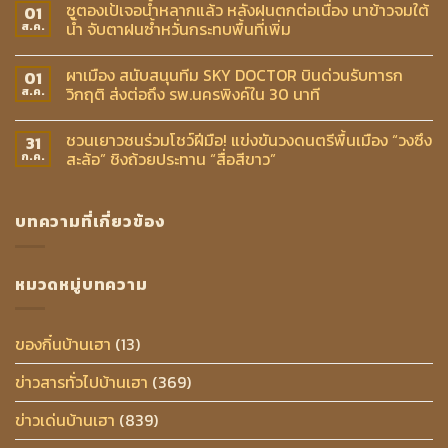
ซูตองเป้เจอน้ำหลากแล้ว หลังฝนตกต่อเนื่อง นาข้าวจมใต้
01
น้ำ จับตาฝนซ้ำหวั่นกระทบพื้นที่เพิ่ม
ส.ค.
ผาเมือง สนับสนุนทีม SKY DOCTOR บินด่วนรับทารก
01
วิกฤติ ส่งต่อถึง รพ.นครพิงค์ใน 30 นาที
ส.ค.
ชวนเยาวชนร่วมโชว์ฝีมือ! แข่งขันวงดนตรีพื้นเมือง “วงซึง
31
สะล้อ” ชิงถ้วยประทาน “สื่อสีขาว”
ก.ค.
บทความที่เกี่ยวข้อง
หมวดหมู่บทความ
ของกิ๋นบ้านเฮา
(13)
ข่าวสารทั่วไปบ้านเฮา
(369)
ข่าวเด่นบ้านเฮา
(839)