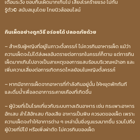
เตือนระวัง ชอบกินเผ็ดมากเกินไป เสี่ยงโรคร้ายแรง ไม่ทัน
รู้ตัว
© สนับสนุนโดย ไทยนิวส์ออนไลน์
กินเผ็ดอย่างถูกวิธี อร่อยได้ ปลอดภัยด้วย
– สำหรับผู้หญิงที่อยู่ในภาวะตั้งครรภ์ ไม่ควรกินอาหารเผ็ด แม้ว่า
ความเผ็ดจะไม่ได้ส่งผลอันตรายต่อทารกในครรภ์ก็ตาม แต่การกิน
เผ็ดมากเกินไปอาจเป็นสาเหตุของการแสบร้อนบริเวณหน้าอก และ
เพิ่มความเสี่ยงต่อการเกิดกรดไหลย้อนในหญิงตั้งครรภ์
– หากมีอาการเผ็ดจากอาหารที่กำลังกินอยู่นั้น ให้หยุดพักทันที
และดื่มน้ำเพื่อลดอาการระคายเคืองที่เกิดขึ้น
– ผู้ป่วยที่เป็นโรคเกี่ยวกับระบบทางเดินอาหาร เช่น กระเพาะอาหาร
อักเสบ ลำไส้อักเสบ ท้องเสีย อาหารเป็นพิษ ควรงดของเผ็ด เพราะ
ความเผ็ดจะทำให้อาการต่าง ๆ เหล่านั้นยิ่งรุนแรงมากขึ้น รวมไปถึง
ผู้ป่วยที่มีไข้ หรือเพิ่งผ่าตัด ไม่ควรกินของเผ็ด