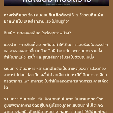
ทางทำกิน
ขอเตือน คนชอบ
กินเผ็ด
ต้องรู้ไว้ “ระวังชอบ
กินเผ็ด
มากเกินไป
เสี่ยงโรคร้ายแรง ไม่ทันรู้ตัว”
กินเผ็ดมากส่งผลเสียอะไรต่อสุขภาพบ้าง?
ช่องปาก -การกินเผ็ดมากเกินไปทำให้เกิดการแสบร้อนในช่องปาก
และอาจส่งผลต่อลิ้น เหงือก ริมฝีปาก แก้ม เพดานปาก รวมทั้ง
ทำให้ปากแห้ง หิวน้ำ และสูญเสียการรับรสไปชั่วขณะหนึ่ง
ระบบทางเดินอาหาร -สารเเคปไซซินเป็นสาเหตุของการปวดท้อง
อาหารไม่ย่อย ท้องเสีย คลื่นไส้ อาเจียน ในกรณีที่เกิดการอาเจียน
กรดจากกระเพาะอาหารจะไปทำให้หลอดอาหารเกิดการระคายเคือง
ได้
ระบบทางเดินหายใจ -กินเผ็ดมากเกินไปอาจเป็นสาเหตุของโรค
ภูมิแพ้จากอาหาร จัดอยู่ในกลุ่มโรคจมูกอักเสบชนิดที่ไม่ได้เกิด
จากสารก่อภูมิแพ้ แต่มีสาเหตุมาจากอาหาร โดยทำให้มีน้ำมูกไหล