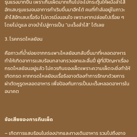
รุนแรงมากขึ้น เพราะกินเผ็ดมากเกินไปจะไปกระตุ้นให้ผนังลำไส้
อักเสบรุนแรงจนอาการกำเริบขึ้นมาอีกได้ คนที่กำลังอยู่ในภาวะ
ลำไส้อักเสบเรื้อรัง ไม่ควรนิ่งนอนใจ เพราะหากปล่อยไปเรื่อย ๆ
โดยไม่ดูแล อาจนำไปสู่การเป็น “มะเร็งลำไส้” ได้เลย
3. โรคกรดไหลย้อน
คือภาวะที่น้ำย่อยจากกระเพาะไหลย้อนกลับขึ้นมาที่หลอดอาหาร
ทำให้เกิดอาการเเสบร้อนกลางทรวงอกและลิ้นปี่ ผู้ที่มีปัญหาเรื่อง
กรดไหลย้อนอยู่แล้ว ไม่ควรกินของเผ็ดเพราะความเผ็ดจะยิ่งทำให้
เกิดกรด หากกรดไหลย้อนเรื้อรังอาจต้องทำการรักษาด้วยการ
ผ่าตัดหูรูดหลอดอาหาร เพื่อป้องกันการเป็นมะเร็งหลอดอาหารใน
อนาคต
ข้อเสียของการกินเผ็ด
– เกิดการแสบร้อนในช่องปากและทางเดินอาหาร รวมไปถึงอาจ