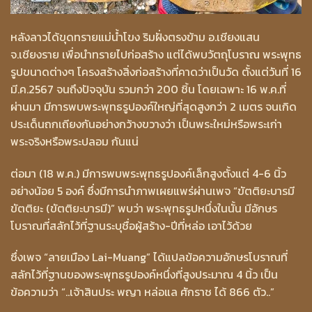
หลังลาวได้ขุดทรายแม่น้ำโขง ริมฝั่งตรงข้าม อ.เชียงแสน
จ.เชียงราย เพื่อนำทรายไปก่อสร้าง แต่ได้พบวัตถุโบราณ พระพุทธ
รูปขนาดต่างๆ โครงสร้างสิ่งก่อสร้างที่คาดว่าเป็นวัด ตั้งแต่วันที่ 16
มี.ค.2567 จนถึงปัจจุบัน รวมกว่า 200 ชิ้น โดยเฉพาะ 16 พ.ค.ที่
ผ่านมา มีการพบพระพุทธรูปองค์ใหญ่ที่สุดสูงกว่า 2 เมตร จนเกิด
ประเด็นถกเถียงกันอย่างกว้างขวางว่า เป็นพระใหม่หรือพระเก่า
พระจริงหรือพระปลอม กันแน่
ต่อมา (18 พ.ค.) มีการพบพระพุทธรูปองค์เล็กสูงตั้งแต่ 4-6 นิ้ว
อย่างน้อย 5 องค์ ซึ่งมีการนำภาพเผยแพร่ผ่านเพจ “ขัตติยะบารมี
ขัตติยะ (ขัตติยะบารมี)” พบว่า พระพุทธรูปหนึ่งในนั้น มีอักษร
โบราณที่สลักไว้ที่ฐานระบุชื่อผู้สร้าง-ปีที่หล่อ เอาไว้ด้วย
ซึ่งเพจ “ลายเมือง Lai-Muang” ได้แปลข้อความอักษรโบราณที่
สลักไว้ที่ฐานของพระพุทธรูปองค์หนึ่งที่สูงประมาณ 4 นิ้ว เป็น
ข้อความว่า “..เจ้าสินประ พญา หล่อแล ศักราช ได้ 866 ตัว..”