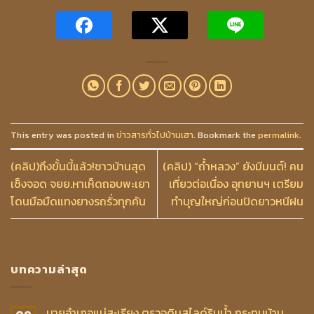
This entry was posted in
ข่าวสารทั่วไปบ้านเฮา
. Bookmark the
permalink
.
(คลิป)ถึงขั้นนี้แล้ว!ชาวบ้านสุด
(คลิป) “ถ้ำหลวง” ยังมีมนต์! คน
เซ็งจอด จยย.หาเห็ดถอบพะเยา
เที่ยวต่อเนื่อง อุทยานฯ เตรียม
โดนมือมืดแทงยางรถรั่วทุกคัน
ทำบุญใหญ่ก่อนปิดยาวหนีฝน
บทความล่าสุด
นายอำเภอแม่สะเรียง ตรวจดินสไลด์ริมน้ำ กระทบบ้าน