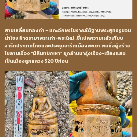
สามเหลี่ยมทองคำ – แกะอักษรโบราณใต้ฐานพระพุทธรูปจม
น้ำโขง ฝ่าดรามาพระเก่า-พระใหม่..ชี้แปลความแล้วเทียบ
จารึกประเทศไทยและประชุมจารึกเมืองพะเยา พบชื่อผู้สร้าง
ใบลานเรื่อง “มิลินทปัญหา” ยุคล้านนารุ่งเรือง-เชียงแสน
เป็นเมืองลูกหลวง 520 ปีก่อน