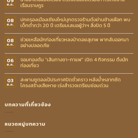
09
เรือนราษฎร
ส.ค.
ปกครองเมืองเชียงใหม่บุกตรวจร้านดังย่านช้างเผือก พบ
08
เด็กต่ำกว่า 20 ปี เตรียมเสนอผู้ว่าฯ สั่งปิด 5 ปี
ส.ค.
ช่วยเหลือนักท่องเที่ยวหลงป่าดอยสุเทพ พากลับออกมา
08
อย่างปลอดภัย
ส.ค.
จอมทองดัน “เส้นทางชา-กาแฟ” เปิด 4 กิจกรรม ดึงนัก
06
ท่องเที่ยว
ส.ค.
สะพานซูตองเป้ประกาศปิดชั่วคราว หลังน้ำหลากซัด
03
โครงสร้างเสียหาย เร่งสำรวจเตรียมซ่อมด่วน
ส.ค.
บทความที่เกี่ยวข้อง
หมวดหมู่บทความ