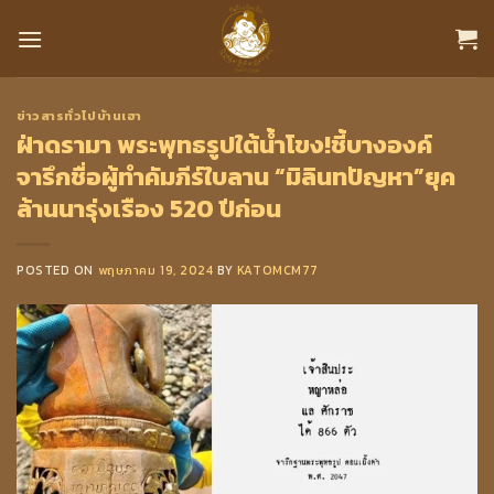
Skip
to
content
ข่าวสารทั่วไปบ้านเฮา
ฝ่าดรามา พระพุทธรูปใต้น้ำโขง!ชี้บางองค์
จารึกชื่อผู้ทำคัมภีร์ใบลาน “มิลินทปัญหา”ยุค
ล้านนารุ่งเรือง 520 ปีก่อน
POSTED ON
พฤษภาคม 19, 2024
BY
KATOMCM77