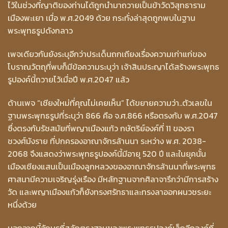
ไว้ในช่วงที่ญาติของท่านได้ถูกนำมาถวายเป็นข้าวัดวิสุทธาราม
เมืองพะเยา เมื่อ พ.ศ.2049 ด้วย กระทั่งล่าสุดถูกพบในฐาน
พระพุทธรูปดังกลาว
เพจเดียวกันยังระบุอีกว่าประเด็นถกเถียงเรื่องความเก่าแก่ของ
โบราณวัตถุที่พบก็มีข้อความระบุว่า เจ้าสินประญาได้สร้างพระพุทธ
รูปองค์นี้ถวายไว้เมื่อปี พ.ศ.2047 แล้ว
ด้านเพจ “เชียงใหม่ที่คุณไม่เคยเห็น” ได้ขยายความว่า..ตัวเลขใน
ฐานพระพุทธรูปที่ระบุว่า 866 คือ จ.ศ.866 หรือตรงกับ พ.ศ.2047
ซึ่งตรงกับรัชสมัยที่พญาเมืองแก้ว กษัตริย์องค์ที่ 11 ของรา
ชวงศ์มังราย ที่ปกครองอาณาจักรล้านนา ระหว่าง พ.ศ. 2038-
2068 จึงแสดงว่าพระพุทธรูปองค์นี้มีอายุ 520 ปี และในยุคนั้น
เมืองเชียงแสนเป็นเมืองลูกหลวงของอาณาจักรล้านนาที่พระพุทธ
ศาสนามีความเจริญรุ่งเรือง มีหลักฐานจากศิลาจารึกว่ามีการสร้าง
วัด และพญาเมืองแก้วก็ยังทรงศรัทธาและทรงลาออกผนวชระยะ
หนึ่งด้วย
นอกจากนี้อักษรที่สลักตรงฐานของพระพุทธรูปองค์เล็กอีกองค์ที่