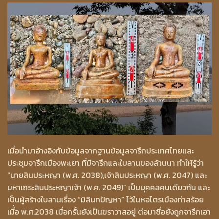
เมื่อนำมาอ้างอิงกับข้อมูลจากฐานข้อมูลจารึกประเทศไทยและ
ประชุมจารึกเมืองพะเยา ที่มีจารึกและใบลานของล้านนา ทำให้รู้ว่า
“นายสินประหญา (พ.ศ. 2038),เจ้าสินประหญา (พ.ศ. 2047) และ
มหาเถระสินประหญาเจ้า (พ.ศ. 2049)” เป็นบุคคลคนเดียวกัน และ
เป็นผู้สร้างใบลานเรื่อง “มิลินทปัญหา” ไว้ในหอไตรเมืองท่าสร้อย
เมื่่อ พ.ศ.2038 เมื่อครั้นยังเป็นฆราวาสอยู่ ต่อมาชื่อยังถูกจารึกเอา